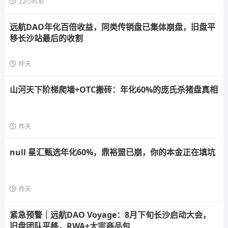
22小时前
远航DAO年化百倍收益，同类传销盘已集体崩盘，旧盘平
移长沙站最后的收割
昨天
山河天下阶梯爬墙+OTC搬砖：年化60%的庞氏杀猪盘真相
昨天
null 星汇甄选年化60%，鼎裕盟已崩，你的本金正在填坑
昨天
紧急预警｜远航DAO Voyage：8月下旬长沙启动大会，
旧盘团队平移，RWA+大宗商品包