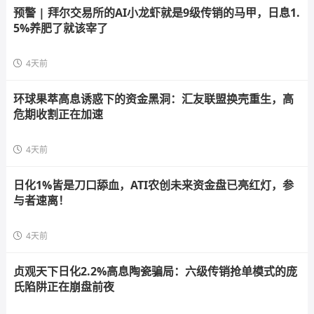
预警 | 拜尔交易所的AI小龙虾就是9级传销的马甲，日息1.
5%养肥了就该宰了
4天前
环球果萃高息诱惑下的资金黑洞：汇友联盟换壳重生，高
危期收割正在加速
4天前
日化1%皆是刀口舔血，ATI农创未来资金盘已亮红灯，参
与者速离！
4天前
贞观天下日化2.2%高息陶瓷骗局：六级传销抢单模式的庞
氏陷阱正在崩盘前夜