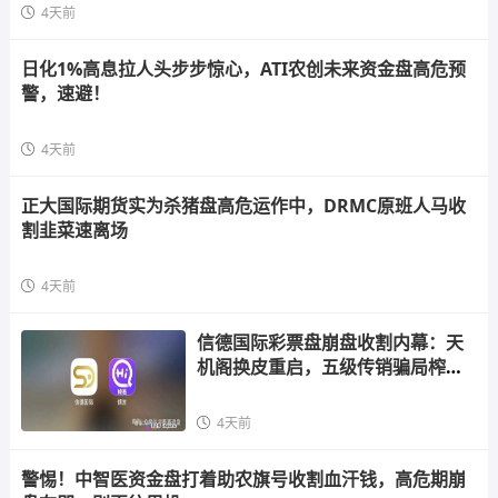
4天前
日化1%高息拉人头步步惊心，ATI农创未来资金盘高危预
警，速避！
4天前
正大国际期货实为杀猪盘高危运作中，DRMC原班人马收
割韭菜速离场
4天前
信德国际彩票盘崩盘收割内幕：天
机阁换皮重启，五级传销骗局榨干
散户，立即
4天前
警惕！中智医资金盘打着助农旗号收割血汗钱，高危期崩