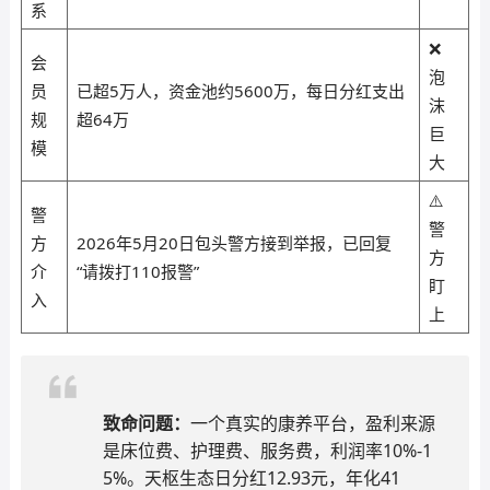
系
❌
会
泡
员
已超5万人，资金池约5600万，每日分红支出
沫
规
超64万
巨
模
大
⚠️
警
警
方
2026年5月20日包头警方接到举报，已回复
方
介
“请拨打110报警”
盯
入
上
致命问题：
一个真实的康养平台，盈利来源
是床位费、护理费、服务费，利润率10%-1
5%。天枢生态日分红12.93元，年化41