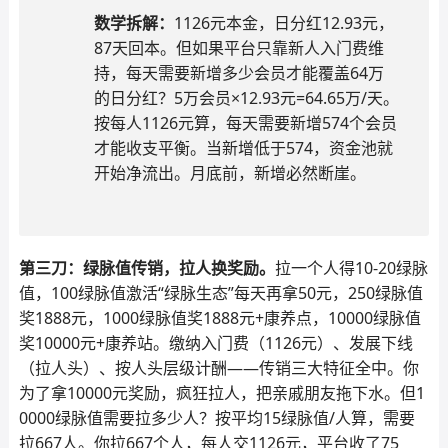
数学拆解：
1126元本金，日分红12.93元，
87天回本。但如果平台只靠新人入门费维
持，每天需要新增多少会员才能覆盖64万
的日分红？5万会员×12.93元=64.65万/天。
按每人1126元算，每天需要新增574个会员
才能收支平衡。当新增低于574，资金池就
开始净流出。月底前，新增必然断崖。
第三刀：绿脉值传销，拉人换奖励。
拉一个人得10-20绿脉
值，100绿脉值激活“绿脉生态”每天再拿50元，250绿脉值
奖1888元，1000绿脉值奖1888元+康养点，10000绿脉值
奖10000元+康养站。缴纳入门费（1126元）、发展下线
（拉人头）、按人头层级计酬——传销三大特征全中。你
为了拿10000元奖励，疯狂拉人，把亲戚朋友拖下水。但1
0000绿脉值需要拉多少人？按平均15绿脉值/人算，需要
拉667人。你拉667个人，每人交1126元，平台收了75