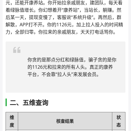
元，还能开康养站。你开始拉亲戚朋友，建团队，每天看
着绿脉值增长。你幻想着开“康养站”，当站长，躺赚。然
后某一天，提现变慢了，客服说“系统升级”。再然后，群
解散，APP打不开。你的1126元，加上拉人投入的时间精
力，全部归零。你拉来的亲戚朋友，天天打电话骂你。
你贪的是那点分红和绿脉值，骗子贪的是你
的1126元和拉来的所有人头。真正的康养
平台，不会靠“拉人头”来发展会员。
二、五维查询
维
状
核查结果
度
态