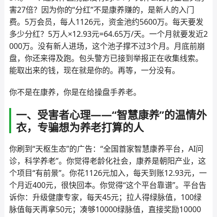
害27倍？因为你的“分红”不是康养赚的，是新人的入门
费。5万会员，每人1126元，资金池约5600万。每天要发
多少分红？5万人×12.93元=64.65万/天。一个月就要发近2
000万。没有新人进场，这个池子撑不过3个月。月底前崩
盘，你还来得及跑。包头警方已接到举报正在收集线索。
能取出来的钱，现在就是你的。再等，一分没有。
你不是在康养，你是在给操盘手养老。
一、受害者心理——“智慧康养”的温情外
衣，专骗想为养老打算的人
你刷到“天枢生态”的广告：“全国首家智慧康养平台，AI问
诊，科学养老”。你觉得老龄化社会，康养是朝阳产业，这
个项目“有前景”。你花1126元加入，每天到账12.93元，一
个月近400元，很快回本。你觉得“这个平台靠谱”。平台告
诉你：升级健康专家，每天45元；拉人得绿脉值，100绿
脉值每天再拿50元；凑够10000绿脉值，直接奖励10000