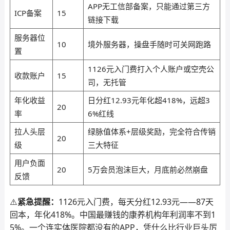
APP无工信部备案，只能通过第三方
ICP备案
15
链接下载
服务器位
10
境外服务器，操盘手随时可关网跑路
置
1126元入门费打入个人账户或空壳公
收款账户
15
司，无托管
年化收益
日分红12.93元年化超418%，远超3
20
率
6%红线
拉人头层
绿脉值体系+层级奖励，完全符合传销
20
级
三大特征
用户负面
20
5万会员泡沫巨大，月底前必然崩盘
反馈
⚠️
紧急提醒：
1126元入门费，每天分红12.93元——87天
回本，年化418%。中国最赚钱的康养机构年利润率不到1
5%。一个连实体医院都没有的APP，凭什么比行业巨头厉