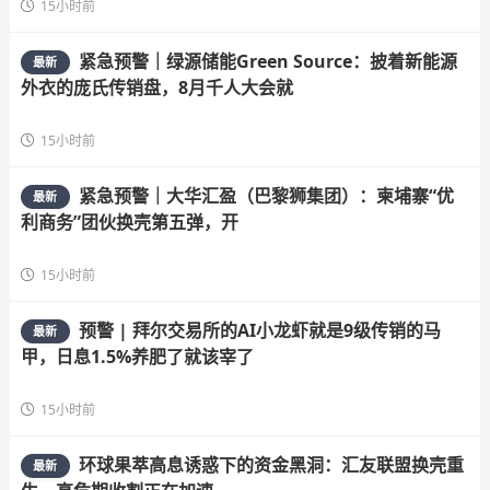
15小时前
紧急预警｜绿源储能Green Source：披着新能源
最新
外衣的庞氏传销盘，8月千人大会就
15小时前
紧急预警｜大华汇盈（巴黎狮集团）：柬埔寨“优
最新
利商务”团伙换壳第五弹，开
15小时前
预警 | 拜尔交易所的AI小龙虾就是9级传销的马
最新
甲，日息1.5%养肥了就该宰了
15小时前
环球果萃高息诱惑下的资金黑洞：汇友联盟换壳重
最新