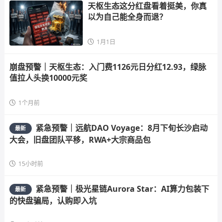
天枢生态这分红盘看着挺美，你真
以为自己能全身而退？
1月1日
崩盘预警｜天枢生态：入门费1126元日分红12.93，绿脉
值拉人头换10000元奖
1个月前
紧急预警｜远航DAO Voyage：8月下旬长沙启动
最新
大会，旧盘团队平移，RWA+大宗商品包
15小时前
紧急预警｜极光星链Aurora Star：AI算力包装下
最新
的快盘骗局，认购即入坑