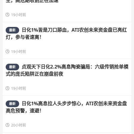
生，高危期收割正在加速
19小时前
日化1%皆是刀口舔血，ATI农创未来资金盘已亮红
最新
灯，参与者速离！
19小时前
贞观天下日化2.2%高息陶瓷骗局：六级传销抢单模
最新
式的庞氏陷阱正在崩盘前夜
19小时前
日化1%高息拉人头步步惊心，ATI农创未来资金盘
最新
高危预警，速避！
20小时前