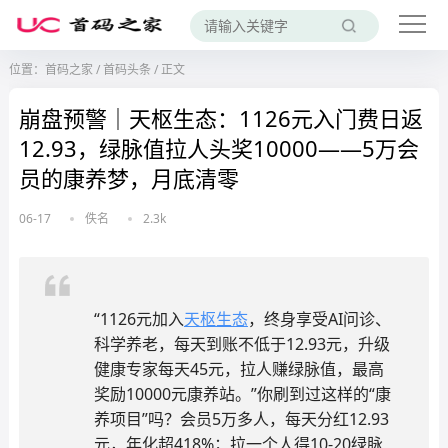
位置：
首码之家
/
首码头条
/
正文
崩盘预警｜天枢生态：1126元入门费日返
12.93，绿脉值拉人头奖10000——5万会
员的康养梦，月底清零
06-17
佚名
2.3k
“1126元加入
天枢生态
，终身享受AI问诊、
科学养老，每天到账不低于12.93元，升级
健康专家每天45元，拉人赚绿脉值，最高
奖励10000元康养站。”你刷到过这样的“康
养项目”吗？会员5万多人，每天分红12.93
元，年化超418%；拉一个人得10-20绿脉