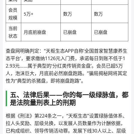
会员
5万+
数万
数万
规模
当前
月底前崩盘
已崩盘
已崩盘
状态
查盘网明确判定：“天枢生态APP自称‘全国首家智慧康养生
态平台’，要求缴纳1126元入门费，承诺每日到账不低于1
2.93元……属于典型的‘分红类传销资金盘’。会员已超5万
人，泡沫巨大，月底前必然崩盘跑路。”骗局揭秘网将其定
性为“典型的杀猪盘，即将崩盘跑路”。
五、法律后果——你的每一级绿脉值，都
是法院量刑表上的刑期
根据《刑法》第224条之一，“天枢生态”设置绿脉值体系、
拉人头奖励、层级兑换，以发展人员数量作为计酬依据，
已构成组织、领导传销活动罪。发展下线30人以上、层级