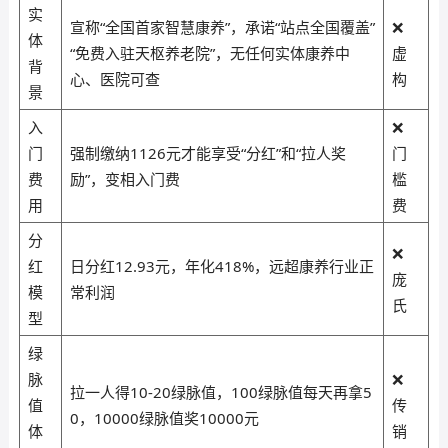
实
宣称“全国首家智慧康养”，承诺“站点全国覆盖”
❌
体
“免费入驻天枢养老院”，无任何实体康养中
虚
背
心、医院可查
构
景
入
❌
门
强制缴纳1126元才能享受“分红”和“拉人奖
门
费
励”，变相入门费
槛
用
费
分
❌
红
日分红12.93元，年化418%，远超康养行业正
庞
模
常利润
氏
型
绿
脉
❌
拉一人得10-20绿脉值，100绿脉值每天再拿5
值
传
0，10000绿脉值奖10000元
体
销