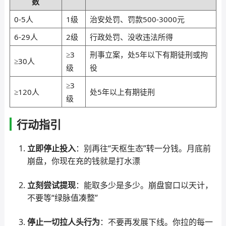
数
0-5人
1级
治安处罚、罚款500-3000元
6-29人
2级
行政处罚、没收违法所得
≥3
刑事立案，处5年以下有期徒刑或拘
≥30人
级
役
≥3
≥120人
处5年以上有期徒刑
级
行动指引
立即停止投入
：别再往“天枢生态”转一分钱。月底前
崩盘，你现在充的钱就是打水漂
立刻尝试提现
：能取多少是多少。崩盘窗口以天计，
不要等“绿脉值凑整”
停止一切拉人头行为
：不要再发展下线。你拉的每一