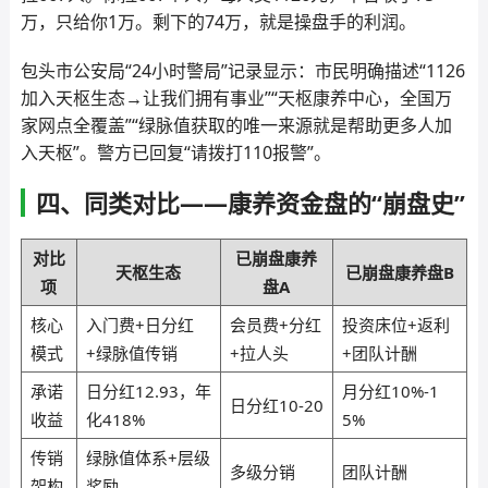
万，只给你1万。剩下的74万，就是操盘手的利润。
包头市公安局“24小时警局”记录显示：市民明确描述“1126
加入天枢生态→让我们拥有事业”“天枢康养中心，全国万
家网点全覆盖”“绿脉值获取的唯一来源就是帮助更多人加
入天枢”。警方已回复“请拨打110报警”。
四、同类对比——康养资金盘的“崩盘史”
对比
已崩盘康养
天枢生态
已崩盘康养盘B
项
盘A
核心
入门费+日分红
会员费+分红
投资床位+返利
模式
+绿脉值传销
+拉人头
+团队计酬
承诺
日分红12.93，年
月分红10%-1
日分红10-20
收益
化418%
5%
传销
绿脉值体系+层级
多级分销
团队计酬
架构
奖励