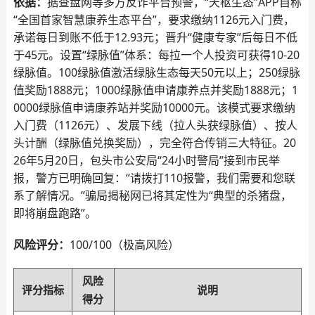
依据：
据查盘网等多方反诈平台预警，“天枢生态”APP自称
“全国首家智慧康养生态平台”，要求缴纳1126元入门费，
承诺每日到账不低于12.93元；晋升“健康专家”后每日不低
于45元。设置“绿脉值”体系：每拉一个人投资可获得10-20
绿脉值。100绿脉值激活绿脉生态每天50元以上；250绿脉
值奖励1888元；1000绿脉值申请康养点并奖励1888元；1
0000绿脉值申请康养站并奖励10000元。该模式要求缴纳
入门费（1126元）、发展下线（拉人头获绿脉值）、按人
头计酬（绿脉值兑换奖励），完全符合传销三大特征。20
26年5月20日，包头市公安局“24小时警局”接到市民举
报，警方已明确回复：“请拨打110报警，我们需要和您联
系了解情况。”骗局揭秘网已将其定性为“典型的杀猪盘，
即将崩盘跑路”。
风险评分：
100/100（极高风险）
风险
评分指标
说明
得分