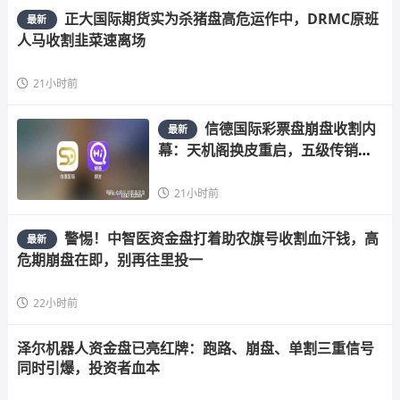
正大国际期货实为杀猪盘高危运作中，DRMC原班
最新
人马收割韭菜速离场
21小时前
信德国际彩票盘崩盘收割内
最新
幕：天机阁换皮重启，五级传销骗
局榨干散户，立即
21小时前
警惕！中智医资金盘打着助农旗号收割血汗钱，高
最新
危期崩盘在即，别再往里投一
22小时前
泽尔机器人资金盘已亮红牌：跑路、崩盘、单割三重信号
同时引爆，投资者血本