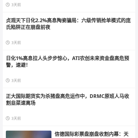
3天前
贞观天下日化2.2%高息陶瓷骗局：六级传销抢单模式的庞
氏陷阱正在崩盘前夜
3天前
日化1%高息拉人头步步惊心，ATI农创未来资金盘高危预
警，速避！
3天前
正大国际期货实为杀猪盘高危运作中，DRMC原班人马收
割韭菜速离场
3天前
信德国际彩票盘崩盘收割内幕：天