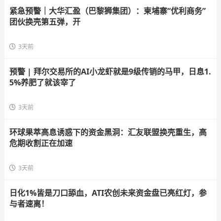
紧急预警｜大华汇盈（巴黎狮集团）：柬埔寨“优利商务”
团伙换壳第五弹，开
3天前
预警 | 拜尔交易所的AI小龙虾就是9级传销的马甲，日息1.
5%养肥了就该宰了
3天前
环球果萃高息诱惑下的资金黑洞：汇友联盟换壳重生，高
危期收割正在加速
3天前
日化1%皆是刀口舔血，ATI农创未来资金盘已亮红灯，参
与者速离！