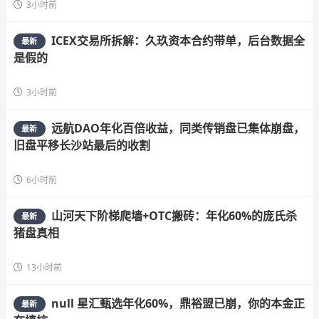
3小时前
ICEX交易所拆解：久玖资本合约带单，后台数据全
最新
是假的
3小时前
远航DAO年化百倍收益，同类传销盘已集体崩盘，
最新
旧盘平移长沙站最后的收割
6小时前
山河天下阶梯爬墙+OTC搬砖：年化60%的庞氏杀
最新
猪盘真相
13小时前
null 星汇甄选年化60%，鼎裕盟已崩，你的本金正
最新