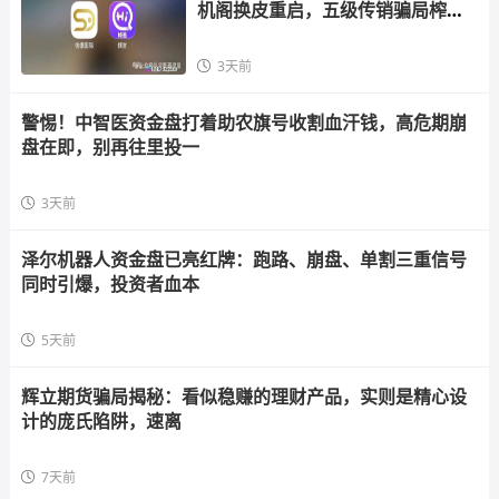
机阁换皮重启，五级传销骗局榨干
散户，立即
3天前
警惕！中智医资金盘打着助农旗号收割血汗钱，高危期崩
盘在即，别再往里投一
3天前
泽尔机器人资金盘已亮红牌：跑路、崩盘、单割三重信号
同时引爆，投资者血本
5天前
辉立期货骗局揭秘：看似稳赚的理财产品，实则是精心设
计的庞氏陷阱，速离
7天前