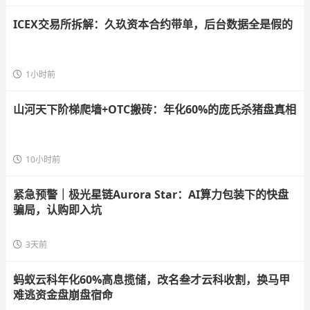
ICEX交易所拆解：久玖资本合约带单，后台数据全是假的
1小时前
山河天下阶梯爬墙+OTC搬砖：年化60%的庞氏杀猪盘真相
10小时前
紧急预警｜极光星链Aurora Star：AI算力包装下的快盘
骗局，认购即入坑
3天前
蚂蚁云科年化60%高息揽储，改名叁才云科收割，换马甲
难逃资金盘崩盘宿命