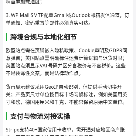
响首屏加载速度；
3. WP Mail SMTP配置Gmail或Outlook邮箱发信通道，订
单通知、密码重置等邮件必须真实可达。
跨境合规与本地化细节
欧盟站点需在页脚嵌入隐私政策、Cookie声明及GDPR同
意弹窗；美国站点需明确标注运费计算逻辑与退货时限；
英国站点须显示VAT号码并区分含税价与不含税价。这些
不是装饰性文案，而是法律动作点。
货币显示建议采用GeoIP自动识别，但提供手动切换开
关；产品页尺寸单位按目标市场习惯标注，例如美国用英
寸和磅，德国用厘米和千克，不能只保留原始中文单位。
支付与物流对接实操
Stripe支持40+国家信用卡收单，需开通对应地区商户账