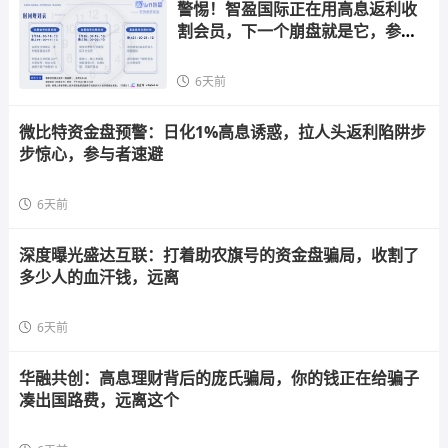
警惕！智盈国际正在用高息返利收
割会员，下一个崩盘就是它，参与
者快跑
6天前
微比特资金盘预警：日化1%高息诱惑，拉人头返利陷阱步
步惊心，参与者速避
6天前
深度曝光盛达互联：打着助农旗号的资金盘骗局，收割了
多少人的血汗钱，远离
6天前
华融共创：高息理财背后的庞氏骗局，你的钱正在给骗子
凑出国路费，远离这个