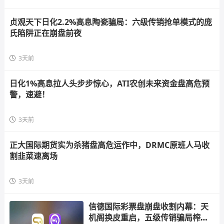
贞观天下日化2.2%高息陶瓷骗局：六级传销抢单模式的庞
氏陷阱正在崩盘前夜
3天前
日化1%高息拉人头步步惊心，ATI农创未来资金盘高危预
警，速避！
3天前
正大国际期货实为杀猪盘高危运作中，DRMC原班人马收
割韭菜速离场
3天前
信德国际彩票盘崩盘收割内幕：天
机阁换皮重启，五级传销骗局榨干