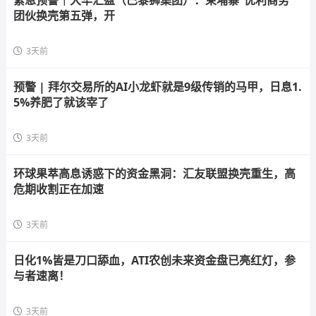
紧急预警｜大华汇盈（巴黎狮集团）：柬埔寨“优利商务”
团伙换壳第五弹，开
3天前
预警 | 拜尔交易所的AI小龙虾就是9级传销的马甲，日息1.
5%养肥了就该宰了
3天前
环球果萃高息诱惑下的资金黑洞：汇友联盟换壳重生，高
危期收割正在加速
3天前
日化1%皆是刀口舔血，ATI农创未来资金盘已亮红灯，参
与者速离！
3天前