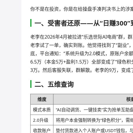
你不是在投资，你是在给操盘手凑判决书上的涉
一、受害者还原——从“日赚300”
老李在2026年4月被拉进“乐选世际AI电商”群，
老李试了一单，确实到账。他觉得找到了“副业”，
底，平台通知：“系统升级为2.0模式，原账户
6.5万（本金5万+盈利1.5万）全部变成了“绿
3万。然后客服失联，群解散。老李的9万，变成
二、五维查询
维度
核
模式本质
“AI自动调货、一键挂卖”实为抢单互
2.0升级
将用户本金强制转换为“绿色积分”，需
收款账户
垫付货款进入个人账户或USDT钱包，与