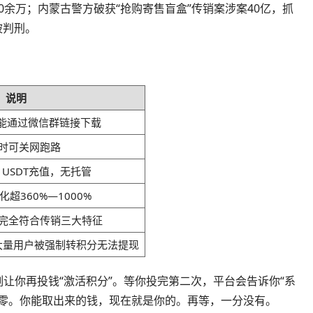
00余万；内蒙古警方破获“抢购寄售盲盒”传销案涉案40亿，抓
被判刑。
说明
只能通过微信群链接下载
时可关网跑路
USDT充值，无托管
化超360%—1000%
完全符合传销三大特征
，大量用户被强制转积分无法提现
让你再投钱“激活积分”。等你投完第二次，平台会告诉你“系
清零。你能取出来的钱，现在就是你的。再等，一分没有。