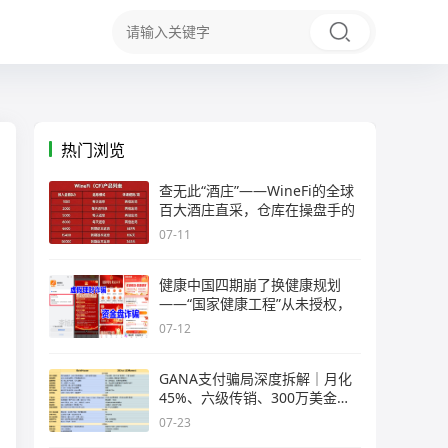
热门浏览
查无此“酒庄”——WineFi的全球
百大酒庄直采，仓库在操盘手的
07-11
健康中国四期崩了换健康规划
——“国家健康工程”从未授权，
07-12
GANA支付骗局深度拆解｜月化
45%、六级传销、300万美金窟
窿，拉菲
07-23