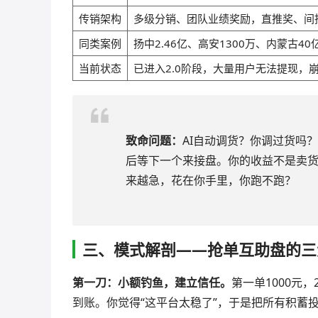
传销架构
多级分销、团队业绩奖励，直推奖、间
同类案例
扬中2.46亿、高安1300万、内蒙古
当前状态
已进入2.0阶段，大量用户无法提现，
致命问题：
AI自动调货？你调过货吗
后等下一个来接盘。你的收益不是卖
来越急，花在你手里，你跑不跑？
三、模式解剖——抢单互助盘的三
第一刀：小额钓鱼，建立信任。
第一单1000元
到账。你觉得“这平台太稳了”，于是把所有积蓄