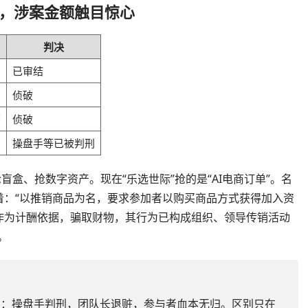
，涉案金额触目惊心
判决
已审结
侦破
获
侦破
操盘手等已被判刑
盲盒、抢数字资产。现在“乐选世际”抢的是“AI电商订单”。名
着：“以推销商品为名，要求参加者以购买商品方式获得加入资
作为计酬依据，骗取财物，其行为已构成组织、领导传销活动
。
里：操盘手判刑，团队长退赃，参与者血本无归。区别只在