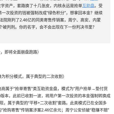
数字资产，套路换了十几张皮，内核永远是抢单
互助盘
。受
，第一次投资的钱被强制改成“绿色积分”，想拿回本金？继续
法院刚判了2.46亿的同类寄售传销案，周宁、高安、内蒙
个被判刑。你的名字，会不会出现在下一份判决书里？
段，即将全面崩盘跑路）
换为积分模式，属于典型的二次收割）
电商属于“抢单寄售”类互助资金盘，模式为“用户抢单→垫付货
.0版本，此前已收割一波，将用户第一次投资的本金强制转换成
提现，属于典型的“平移+二次收割”套路。此类模式已在全国多
抢购寄售”传销案涉案2.46亿余元；周宁公安侦破“稳赚不赔”