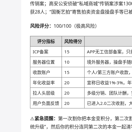
传销案；高安公安侦破“私域商城”传销案涉案13
获28人；“国衡艺拍”寄售拍卖资金盘操盘手等已
风险评分：
100/100（极高风险）
评分指标
风险得分
ICP备案
15
APP无工信部备案，
服务器位置
10
境外服务器，操盘手随
收款账户
15
个人/第三方账户收款，
年化收益率
20
宣称日收益1%-3%，年
拉人头层级
20
多级分销、团队计酬，
用户负面反馈
20
已进入2.0二次收割
⚠️
紧急提醒：
第一次割你把本金变积分，第二次割
统升级”，然后你的积分连同第二次的本金一起