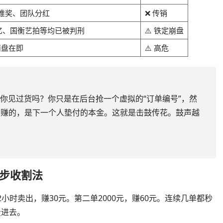
推奖、团队分红
❌ 传销
40亿、国衡艺拍等均已被判刑
⚠️ 铁定崩盘
崩盘在即
⚠️ 高危
？你见过货吗？你只是在后台抢一个虚拟的“订单编号”，然
货赚的，是下一个人垫付的本金。这就是击鼓传花。鼓声越
步收割法
，2小时卖出，赚30元。第二单2000元，赚60元。连续几单都秒
投进去。