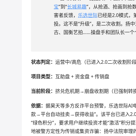
宝
”到“
长城易趣
”，从抢酒、抢画到抢
害者反馈，
乐选世际
已经是2.0模式
投。这不是“升级”，是二次收割。扬中
古、国衡艺拍……操盘手和团队长一个
状态判定：
运营中/高危（已进入2.0二次收割阶
项目类型：
互助盘 + 资金盘 + 传销盘
当前阶段：
挤兑危机期→崩盘收割期（已强制转
依据：
据昊天等多方反诈平台预警，乐选世际AI
款→平台自动挂卖→获得收益”。该平台已进入2
“绿色积分”，要求用户继续投资才能“激活”积分
地被警方定性为传销或集资诈骗：扬中法院审理的“