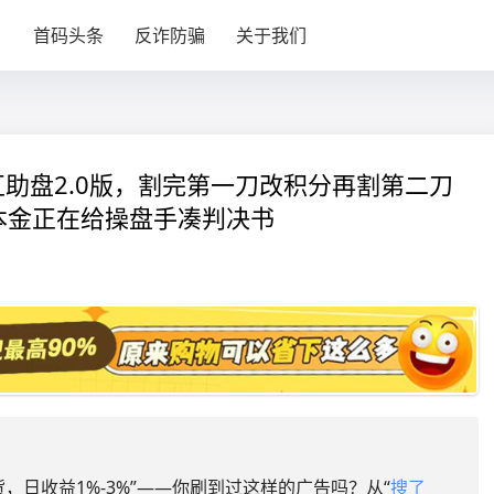
目
首码头条
反诈防骗
关于我们
互助盘2.0版，割完第一刀改积分再割第二刀
的本金正在给操盘手凑判决书
，日收益1%-3%”——你刷到过这样的广告吗？从“
搜了