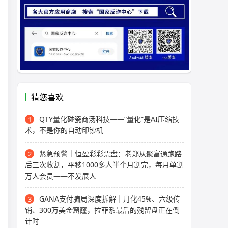
猜您喜欢
QTY量化碰瓷商汤科技——“量化”是AI压缩技
1
术，不是你的自动印钞机
紧急预警｜恒盈彩彩票盘：老郑从聚富通跑路
2
后三次收割，平移1000多人半个月割完，每月单割
万人会员——不发展人
GANA支付骗局深度拆解｜月化45%、六级传
3
销、300万美金窟窿，拉菲系最后的残留盘正在倒
计时