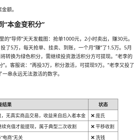
案金额。
到“本金变积分”
群里的“导师”天天发截图：抢单1000元，2小时卖出，赚30元。
投了5万，每天抢单、挂卖、到账，一个月“赚”了1.5万。5月
余额将转换为绿色积分，需继续投资激活积分方可提现。”老李的
色积分”。客服说：“再投3万，积分激活，可提现9万。”老李又投了
了一串永远无法激活的数字。
查结果
状态
助盘，无真实商品交易，收益来自后入者本金
❌ 庞氏
继续充值才能提现，属于典型二次收割
❌ 平移收割
“电商”无关
❌ 洗钱