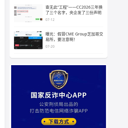
查无此“工程”——CC2026三年换
了三个名字，央企发了三份声明
07-12
曝光：假冒CME Group芝加哥交
易所，要注意啊！
07-20