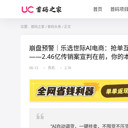
首页
首码项
位置：
首码之家
/
首码头条
/
正文
崩盘预警｜乐选世际AI电商：抢单
——2.46亿传销案宣判在前，你
06-12
佚名
2.7k
“AI自动调货，一键挂卖，不囤货不压货