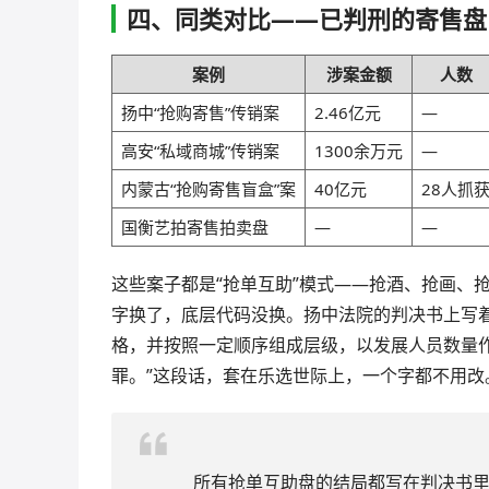
四、同类对比——已判刑的寄售盘
案例
涉案金额
人数
扬中“抢购寄售”传销案
2.46亿元
—
高安“私域商城”传销案
1300余万元
—
内蒙古“抢购寄售盲盒”案
40亿元
28人抓
国衡艺拍寄售拍卖盘
—
—
这些案子都是“抢单互助”模式——抢酒、抢画、抢
字换了，底层代码没换。扬中法院的判决书上写
格，并按照一定顺序组成层级，以发展人员数量
罪。”这段话，套在乐选世际上，一个字都不用改
所有抢单互助盘的结局都写在判决书