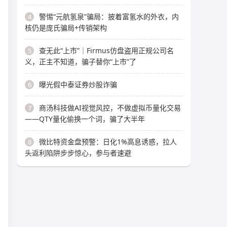
警惕“元航氢泉”骗局：披着富氢水的外衣，内
4
核仍是庞氏骗局+传销架构
查无此“上市”｜Firmus仿盘盗用正规公司名
5
义，正主不知道，骗子替你“上市”了
曝光假中泰证券炒股诈骗
6
商汤科技做AI视觉风控，不做虚拟币量化交易
7
——QTY量化偷换一个词，骗了大半年
微比特资金盘预警：日化1%高息诱惑，拉人
8
头返利陷阱步步惊心，参与者速避