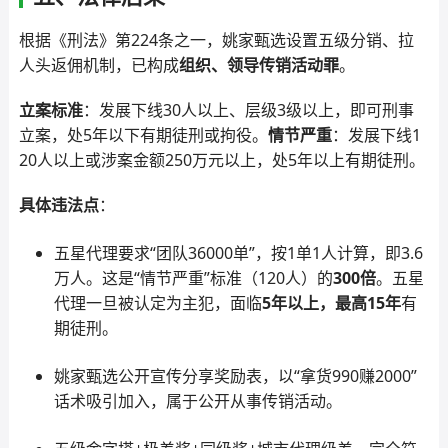
根据《刑法》第224条之一，姚家甄选设置五级分销、拉
人头返佣机制，已构成
组织、领导传销活动罪
。
立案标准
：发展下线30人以上、层级3级以上，即可刑事
立案，处5年以下有期徒刑或拘役。
情节严重
：发展下线1
20人以上或涉案金额250万元以上，处5年以上有期徒刑。
具体违法点
：
五星代理要求“团队36000单”，按1单1人计算，即3.6
万人。这是“情节严重”标准（120人）的
300倍
。五星
代理一旦被认定为主犯，面临
5年以上，最高15年
有
期徒刑。
姚家甄选公开宣传分享奖励表，以“拿货990赚2000”
话术吸引加入，属于公开从事传销活动。