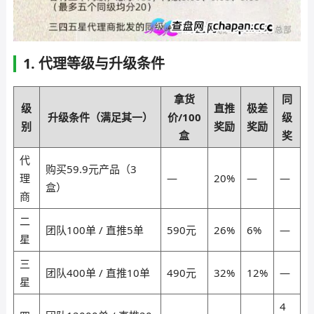
1. 代理等级与升级条件
拿货
同
级
直推
极差
升级条件（满足其一）
价/100
级
别
奖励
奖励
盒
奖
代
购买59.9元产品（3
理
—
20%
—
—
盒）
商
二
团队100单 / 直推5单
590元
26%
6%
—
星
三
团队400单 / 直推10单
490元
32%
12%
—
星
4