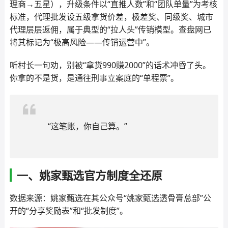
理商→五星），升级条件以“直推人数”和“团队单量”为考核
标准，代理批发设五级拿货价差，极差奖、同级奖、城市
代理层层返佣，属于典型的“拉人头”传销模型。查盘网已
将其标记为“极高风险——传销运营中”。
听村长一句劝，别被“拿货990赚2000”的话术冲昏了头。
你拿的不是货，是通往刑事立案庭的“单程票”。
“这笔账，你自己算。”
一、姚家甄选官方制度全还原
数据来源：姚家甄选在其公众号“姚家甄选透骨膏总部”公
开的“分享奖励表”和“批发制度”。