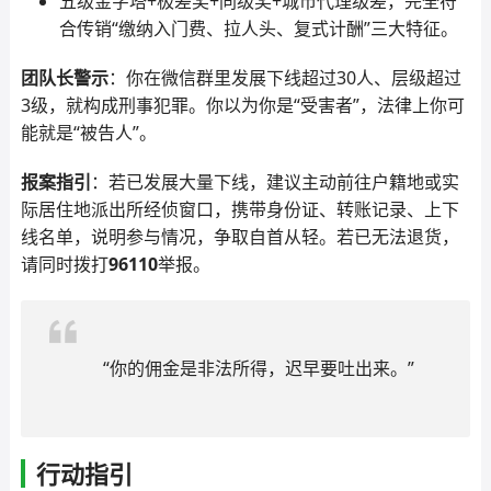
五级金字塔+极差奖+同级奖+城市代理级差，完全符
合传销“缴纳入门费、拉人头、复式计酬”三大特征。
团队长警示
：你在微信群里发展下线超过30人、层级超过
3级，就构成刑事犯罪。你以为你是“受害者”，法律上你可
能就是“被告人”。
报案指引
：若已发展大量下线，建议主动前往户籍地或实
际居住地派出所经侦窗口，携带身份证、转账记录、上下
线名单，说明参与情况，争取自首从轻。若已无法退货，
请同时拨打
96110
举报。
“你的佣金是非法所得，迟早要吐出来。”
行动指引