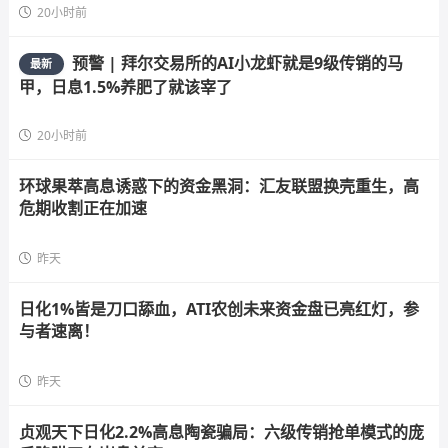
20小时前
预警 | 拜尔交易所的AI小龙虾就是9级传销的马
最新
甲，日息1.5%养肥了就该宰了
20小时前
环球果萃高息诱惑下的资金黑洞：汇友联盟换壳重生，高
危期收割正在加速
昨天
日化1%皆是刀口舔血，ATI农创未来资金盘已亮红灯，参
与者速离！
昨天
贞观天下日化2.2%高息陶瓷骗局：六级传销抢单模式的庞