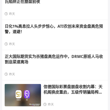
氏陷阱正在崩盘前夜
昨天
日化1%高息拉人头步步惊心，ATI农创未来资金盘高危预
警，速避！
昨天
正大国际期货实为杀猪盘高危运作中，DRMC原班人马收
割韭菜速离场
昨天
信德国际彩票盘崩盘收割内幕：天
机阁换皮重启，五级传销骗局榨干
散户，立即
昨天