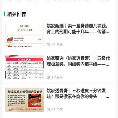
相关推荐
姚家甄选｜卖一盒膏药赚几块钱，
背上的刑期可能十几年——传销组
织
2个月前
姚家甄选（姚家透骨膏）｜五级代
理极差奖，同级奖内缩平级——这
套
2个月前
姚家透骨膏｜三秒透皮三分钟发
热？那是激素在烧你的骨头——健
字号
2个月前