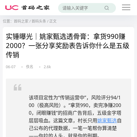
位置：
首码之家
/
首码头条
/
正文
实锤曝光｜姚家甄选透骨膏：拿货990赚
2000？一张分享奖励表告诉你什么是五级
传销
06-07
佚名
2.6k
该项目定性为“传销运营中”，风险评分94/1
00（极高风险）。“拿货990，卖完净赚200
0，闭眼赚钱”的招商广告背后，五级金字塔
层层吸血。这篇文章，村长只用
姚家甄选
自
己公布的代理数据，一笔一笔帮你算清楚
——你拉的人头，就是你的刑期。