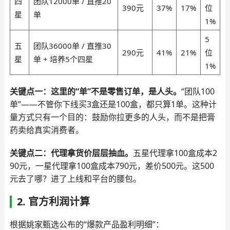
四
团队12000单 / 直推20
390元
37%
17%
位
星
单
1%
5
五
团队36000单 / 直推30
290元
41%
21%
位
星
单 + 培养5个四星
1%
关键点一：这里的“单”不是零售订单，是人头。
“团队100
单”——不管你下线买3盒还是100盒，都只算1单。这种计
量方式只有一个目的：鼓励你拉更多的人头，而不是把膏
药卖给真实消费者。
关键点二：代理拿货价层层抽血。
五星代理拿100盒成本2
90元，一星代理拿100盒成本790元，差价500元。这500
元去了哪？进了上线和平台的腰包。
2. 官方利润计算
根据姚家甄选公布的“爆款产品盈利明细”：