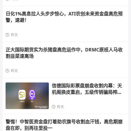
日化1%高息拉人头步步惊心，ATI农创未来资金盘高危预
警，速避！
昨天
正大国际期货实为杀猪盘高危运作中，DRMC原班人马收
割韭菜速离场
昨天
信德国际彩票盘崩盘收割内幕：天
机阁换皮重启，五级传销骗局榨干
散户，立即
昨天
警惕！中智医资金盘打着助农旗号收割血汗钱，高危期崩
盘在即，别再往里投一