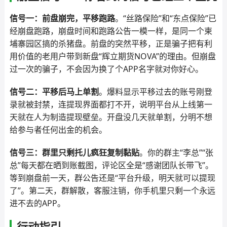
信号一：前盘崩完，平移跑路
。“丝路保险”和“东点保险”已
经崩盘跑路，崩盘时间和跑路公告一模一样，是同一个柬
埔寨园区搞的杀猪盘。前盘的突然平移，正是骗子把有利
用价值的老用户带到新盘“辉立期货NOVA”的理由。但崩盘
过一次的骗子，不会因为换了个APP名字就对你好心。
信号二：平移后马上单割
。爆料显示平移过去的账号刚登
录就被封禁，连提现界面都打不开，说明平台从上线第一
天就在人为制造提现壁垒。开盘没几天就单割，分明不想
给参与者任何出金的机会。
信号三：群里只剩托儿疯狂复制黏贴
。你的群主“李总”“张
总”每天都在晒到账截图，评论区全是“感谢团队长带飞”。
等到崩盘前一天，群公告还是“平台升级，明天就可以提现
了”。第二天，群解散，客服注销，你手机里只剩一个永远
进不去的APP。
行动指引