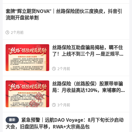
套牌“辉立期货NOVA”｜丝路保险团伙三度换皮，抖音引
流刚开盘就单割
2个月前
丝路保险互助盘骗局揭秘，瞒不住
了！上线不到三个月 —是正规平台
吗
2个月前
丝路保险（丝路股保）股票带单骗
局：月收益高达120%，柬埔寨的杀
猪盘
3个月前
紧急预警｜远航DAO Voyage：8月下旬长沙启动
最新
大会，旧盘团队平移，RWA+大宗商品包