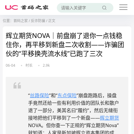
位置：
首码之家
/
反诈防骗
/
正文
辉立期货NOVA｜前盘崩了退你一点钱稳
住你，再平移到新盘二次收割——诈骗团
伙的“平移换壳流水线”已跑了三次
06-04
村长
2.9k
“
丝路保险
”和“
东点保险
”崩盘跑路后，操盘
手竟然还给一些有利用价值的团队长和散户
退了一部分，美其名曰“履约”，然后无缝衔
接地把他们平移到了一个新盘——
辉立期货
NOVA。但你查一下正规的“辉立期货Nova”
就知道：人家是新加坡辉立资本集团的成