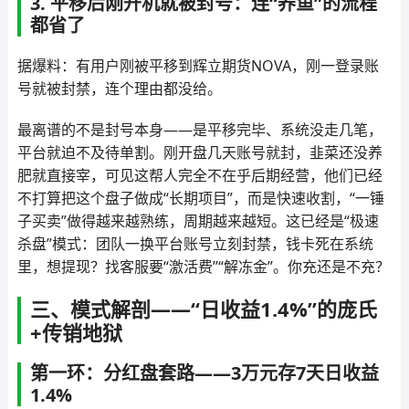
3. 平移后刚开机就被封号：连“养鱼”的流程
都省了
据爆料：有用户刚被平移到辉立期货NOVA，刚一登录账
号就被封禁，连个理由都没给。
最离谱的不是封号本身——是平移完毕、系统没走几笔，
平台就迫不及待单割。刚开盘几天账号就封，韭菜还没养
肥就直接宰，可见这帮人完全不在乎后期经营，他们已经
不打算把这个盘子做成“长期项目”，而是快速收割，“一锤
子买卖”做得越来越熟练，周期越来越短。这已经是“极速
杀盘”模式：团队一换平台账号立刻封禁，钱卡死在系统
里，想提现？找客服要“激活费”“解冻金”。你充还是不充？
三、模式解剖——“日收益1.4%”的庞氏
+传销地狱
第一环：分红盘套路——3万元存7天日收益
1.4%