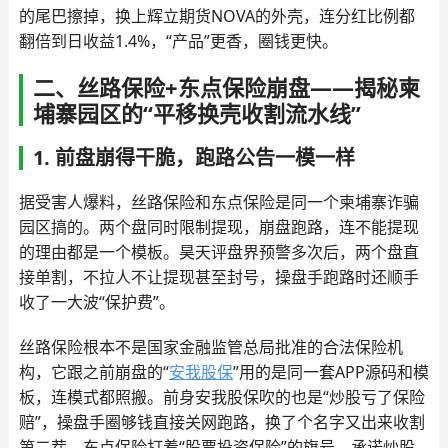
的尾巴擦掉，换上辉立期货NOVA的外壳，连分红比例都
翻倍到日收益1.4%，“产品”更香，圈钱更快。
二、丝路保险+东点保险崩盘——揭秘柬
埔寨园区的“平移换壳收割流水线”
1. 前盘崩得干脆，跑路公告一模一样
据受害人爆料，丝路保险和东点保险是同一个柬埔寨诈骗
园区搞的。两个盘同时限制提现，崩盘跑路，连不能提现
的理由都是一个模板。昊天评盘界预警多次后，两个盘直
接单割，不拉人不让提现甚至封号，操盘手跑路时还顺手
收了一大波“保护费”。
丝路保险根本不是国家金融监管总局批准的合法保险机
构，它跟之前崩盘的“
安我股保
”用的是同一套APP源码和模
板，连模式都照搬。前身安我股保吹的也是“炒股亏了保险
赔”，操盘手圈够钱直接关网跑路，换了个名字又出来收割
第二茬。东点保险打着“股票投资保险”的旗号，承诺炒股