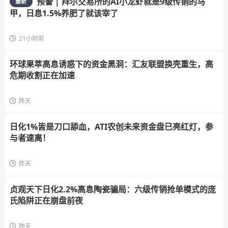
预警 | 拜尔交易所的AI小龙虾就是9级传销的马
最新
甲，日息1.5%养肥了就该宰了
21小时前
环球果萃高息诱惑下的资金黑洞：汇友联盟换壳重生，高
危期收割正在加速
昨天
日化1%皆是刀口舔血，ATI农创未来资金盘已亮红灯，参
与者速离！
昨天
贞观天下日化2.2%高息陶瓷骗局：六级传销抢单模式的庞
氏陷阱正在崩盘前夜
昨天