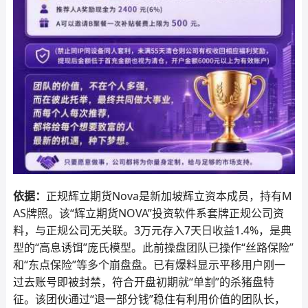
依据：
正规辉立期货Nova是新加坡辉立资本成员，持有M
AS牌照。该“辉立期货NOVA”投资软件系套牌正规公司资
料，与正规公司无关联。3万元存入7天日收益1.4%，是典
型的“高息诱饵”庞氏模型。此前操盘团队已操作“丝路保险”
和“东点保险”等多个崩盘盘。已有爆料显示平移用户刚一
过去账号即被封禁，符合开盘初期就“单割”的杀猪盘特
征。该团伙通过“退一部分钱”稳住有利用价值的团队长，