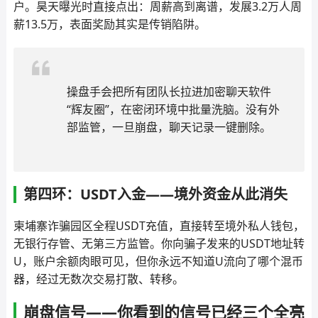
户。昊天曝光时直接点出：周薪高到离谱，发展3.2万人周
薪13.5万，表面奖励其实是传销陷阱。
操盘手会把所有团队长拉进加密聊天软件
“辉友圈”，在密闭环境中批量洗脑。没有外
部监管，一旦崩盘，聊天记录一键删除。
第四环：USDT入金——境外资金从此消失
柬埔寨诈骗园区全程USDT充值，直接转至境外私人钱包，
无银行存管、无第三方监管。你向骗子发来的USDT地址转
U，账户余额肉眼可见，但你永远不知道U流向了哪个混币
器，经过无数次交易打散、转移。
崩盘信号——你看到的信号已经三个全亮