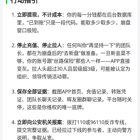
立即提现，不计成本
：你的每一分钱都在后台数据库
里，“已到账”只是一段代码。能取多少取多少，崩盘
窗口极短。
停止充值、停止拉人
：任何叫你“再坚持一下”的团队
长，都在为崩盘后的“去新盘”做准备。一旦新韭菜不
够，你的账号跟“丝路保险”那些人一样——APP直接
变灰。拉人头超过30人且层级超3级，可能被认定为
组织、领导传销活动罪。
保存全部证据
：截图APP首页、充值记录、转账凭
证、团队长聊天记录、辉友圈群聊记录。平台随时关
停，这些是你维权的唯一底牌。
立即向公安机关报案
：拨打110或96110反诈专线，
提交完整证据。已经拉过下线的参与者，主动向警方
说明，争取从宽。