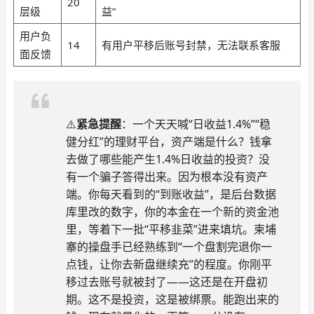
20
层级
益”
用户负
14
有用户平移后账号封禁，无法联系客服
面反馈
⚠️
紧急提醒
：一个天天喊“日收益1.4%”“稳
健分红”的理财平台，资产端是什么？钱拿
去做了哪些能产生1.4%日收益的投资？没
有一个骗子答得出来。因为根本没有资产
端。你每天看到的“到账收益”，是后台数据
库里改的数字，你的本金在一个新的资金池
里，等着下一批“平移韭菜”进来填坑。柬埔
寨的操盘手已经熟练到“一个盘割完退你一
点钱，让你去新盘继续充”的程度。你刚平
移过去账号就被封了——这还是在开盘初
期。这不是投资，这是被绑票。能跑出来的