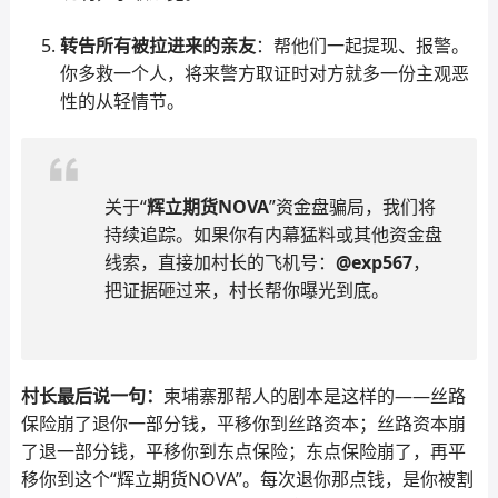
转告所有被拉进来的亲友
：帮他们一起提现、报警。
你多救一个人，将来警方取证时对方就多一份主观恶
性的从轻情节。
关于“
辉立期货NOVA
”资金盘骗局，我们将
持续追踪。如果你有内幕猛料或其他资金盘
线索，直接加村长的飞机号：
@exp567
，
把证据砸过来，村长帮你曝光到底。
村长最后说一句：
柬埔寨那帮人的剧本是这样的——丝路
保险崩了退你一部分钱，平移你到丝路资本；丝路资本崩
了退一部分钱，平移你到东点保险；东点保险崩了，再平
移你到这个“辉立期货NOVA”。每次退你那点钱，是你被割