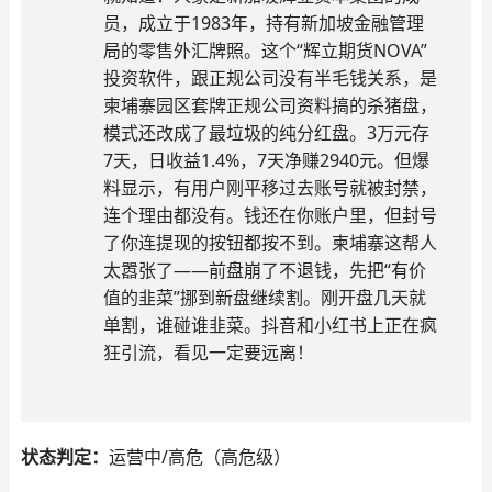
员，成立于1983年，持有新加坡金融管理
局的零售外汇牌照。这个“辉立期货NOVA”
投资软件，跟正规公司没有半毛钱关系，是
柬埔寨园区套牌正规公司资料搞的杀猪盘，
模式还改成了最垃圾的纯分红盘。3万元存
7天，日收益1.4%，7天净赚2940元。但爆
料显示，有用户刚平移过去账号就被封禁，
连个理由都没有。钱还在你账户里，但封号
了你连提现的按钮都按不到。柬埔寨这帮人
太嚣张了——前盘崩了不退钱，先把“有价
值的韭菜”挪到新盘继续割。刚开盘几天就
单割，谁碰谁韭菜。抖音和小红书上正在疯
狂引流，看见一定要远离！
状态判定：
运营中/高危（高危级）