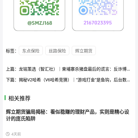
标签：
东点保险
丝路保险
辉立期货
上篇：
龙铭策选（智汇社）｜柬埔寨杀猪盘最后的谎言：反诈博主救不了你，自己去派出所还能救自己
下篇：
揭秘V2哈希（V6哈希竞猜）｜“游戏打金”是鱼钩，后台数据全是饵——你在“财神知我意”群里点的每一步，都在给骗子送跑路经费
相关推荐
辉立期货骗局揭秘：看似稳赚的理财产品，实则是精心设
计的庞氏陷阱
4天前