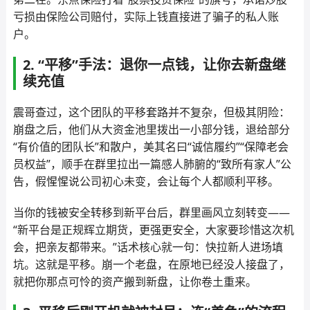
亏损由保险公司赔付，实际上钱直接进了骗子的私人账
户。
2. “平移”手法：退你一点钱，让你去新盘继
续充值
震哥查过，这个团队的平移套路并不复杂，但极其阴险：
崩盘之后，他们从大资金池里拨出一小部分钱，退给部分
“有价值的团队长”和散户，美其名曰“诚信履约”“保障老会
员权益”，顺手在群里拉出一篇感人肺腑的“致所有家人”公
告，假惺惺说公司初心未变，会让每个人都顺利平移。
当你的钱被安全转移到新平台后，群里画风立刻转变——
“新平台是正规辉立期货，更强更安全，大家要珍惜这次机
会，把亲友都带来。”话术核心就一句：快拉新人进场填
坑。这就是平移。崩一个老盘，在原地已经没人接盘了，
就把你那点可怜的资产搬到新盘，让你卷土重来。