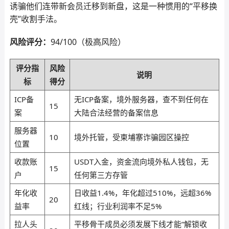
诱骗他们连带新会员迁移到新盘，这是一种惯用的“平移换
壳”收割手法。
风险评分：
94/100（极高风险）
评分指
风险
说明
标
得分
ICP备
无ICP备案，境外服务器，查不到任何在
15
案
大陆合法经营的备案信息
服务器
10
境外托管，受柬埔寨诈骗园区操控
位置
收款账
USDT入金，资金流向境外私人钱包，无
15
户
任何第三方存管
年化收
日收益1.4%，年化超过510%，远超36%
20
益率
红线；行业利润率不足5%
拉人头
平移骨干成员必须发展下线才能“解锁收