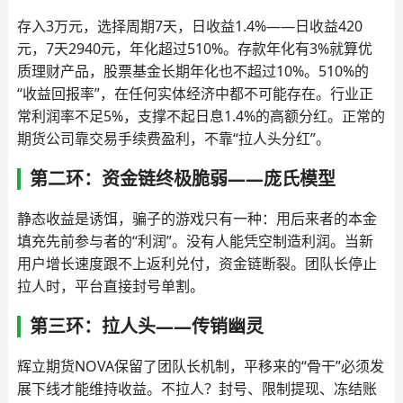
存入3万元，选择周期7天，日收益1.4%——日收益420
元，7天2940元，年化超过510%。存款年化有3%就算优
质理财产品，股票基金长期年化也不超过10%。510%的
“收益回报率”，在任何实体经济中都不可能存在。行业正
常利润率不足5%，支撑不起日息1.4%的高额分红。正常的
期货公司靠交易手续费盈利，不靠“拉人头分红”。
第二环：资金链终极脆弱——庞氏模型
静态收益是诱饵，骗子的游戏只有一种：用后来者的本金
填充先前参与者的“利润”。没有人能凭空制造利润。当新
用户增长速度跟不上返利兑付，资金链断裂。团队长停止
拉人时，平台直接封号单割。
第三环：拉人头——传销幽灵
辉立期货NOVA保留了团队长机制，平移来的“骨干”必须发
展下线才能维持收益。不拉人？封号、限制提现、冻结账