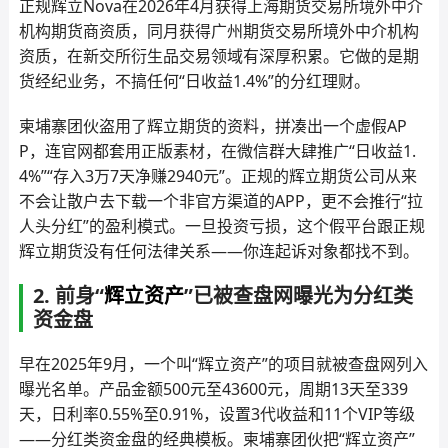
正规辉立Nova在2026年4月获得上海期货交易所境外中介
机构期货商资质，同月获得广州期货交易所境外中介机构
资质，在新交所衍生品交易领域有深厚积累。它做的是期
货经纪业务，不搞任何“日收益1.4%”的分红理财。
柬埔寨团伙盗用了辉立期货的资料，拼凑出一个虚假AP
P，连官网都套用正版素材，在微信群大肆推广“日收益1.
4%”“存入3万7天净赚2940元”。正规的辉立期货公司从来
不会让散户去下载一个非官方渠道的APP，更不会推行“拉
人头分红”的盈利模式。一旦投资亏损，这个假平台跟正规
辉立期货没有任何法律关系——你连起诉对象都找不到。
2. 前身“
辉立资产
”已被查盘网曝光为分红类
资金盘
早在2025年9月，一个叫“辉立资产”的项目就被查盘网列入
曝光名单。产品金额500元至43600元，周期13天至339
天，日利率0.55%至0.91%，设置3代收益和11个VIP等级
——分红类资金盘的经典模板。柬埔寨团伙把“辉立资产”