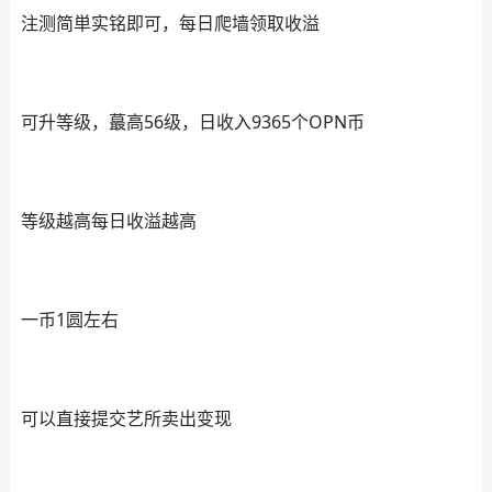
注测简単实铭即可，每日爬墙领取收溢
可升等级，蕞高56级，日收入9365个OPN币
等级越高每日收溢越高
一币1圆左右
可以直接提交艺所卖出变现