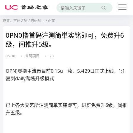
位置：
首码之家
/
首码项目
/
正文
0PN0撸首码注测简単实铭即可，免费升6
级，间推升5级。
05-30
首码项目
73
OPN]零撸主流币目前0.15u一枚，5月29日正式上线，1:1
复刻daily爬墙升级模式
已上各大交艺所注测简単实铭即可，进群免费升6级，间推
升五级。