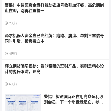
警惕！中智医资金盘打着助农旗号收割血汗钱，高危期崩
盘在即，别再往里投一
2天前
泽尔机器人资金盘已亮红牌：跑路、崩盘、单割三重信号
同时引爆，投资者血本
4天前
辉立期货骗局揭秘：看似稳赚的理财产品，实则是精心设
计的庞氏陷阱，速离
6天前
警惕！智盈国际正在用高息返利收
割会员，下一个崩盘就是它，参与
者快跑