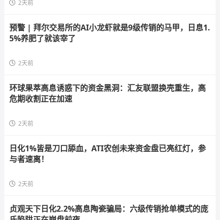
2天前
预警 | 拜尔交易所的AI小龙虾就是9级传销的马甲，日息1.
5%养肥了就该宰了
2天前
环球果萃高息诱惑下的资金黑洞：汇友联盟换壳重生，高
危期收割正在加速
2天前
日化1%皆是刀口舔血，ATI农创未来资金盘已亮红灯，参
与者速离！
2天前
贞观天下日化2.2%高息陶瓷骗局：六级传销抢单模式的庞
氏陷阱正在崩盘前夜