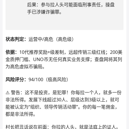
后果：参与拉人头可能面临刑事责任，操盘
手已涉嫌诈骗罪。
状态判定：
运营中/高危（高危级）
依据：
10代推荐奖励+级差制，远超传销三级红线；200美
金质押门槛、UNO币无任何真实业务支撑；查盘网将其列
为高危虚拟币骗局。
风险评分：
94/100（极高风险）
⚠️ 警告：这不是投资，是犯罪！你每拉一个人，就多一份
非法所得。发展下线超过30人、层级达到3级以上，就可
能被认定为“组织、领导传销活动罪”。你的每一笔佣金，
都是非法所得。
村长把丑话说在前面：你拉的人头，就是法庭上的证人。