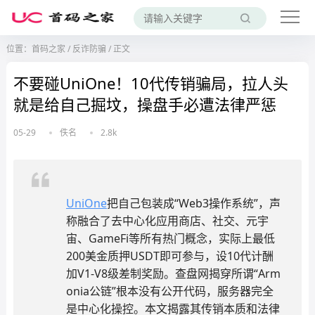
位置：
首码之家
/
反诈防骗
/
正文
不要碰UniOne！10代传销骗局，拉人头
就是给自己掘坟，操盘手必遭法律严惩
05-29
佚名
2.8k
UniOne
把自己包装成“Web3操作系统”，声
称融合了去中心化应用商店、社交、元宇
宙、GameFi等所有热门概念，实际上最低
200美金质押USDT即可参与，设10代计酬
加V1-V8级差制奖励。查盘网揭穿所谓“Arm
onia公链”根本没有公开代码，服务器完全
是中心化操控。本文揭露其传销本质和法律