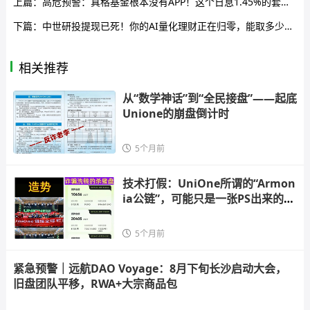
上篇：
高危预警：真格基金根本没有APP！这个日息1.45%的套牌资金盘正在疯狂收割，崩盘信号已经出现
下篇：
中世研投提现已死！你的AI量化理财正在归零，能取多少取多少，别再等“系统升级”了
相关推荐
从“数学神话”到“全民接盘”——起底
Unione的崩盘倒计时
5个月前
技术打假：UniOne所谓的“Armon
ia公链”，可能只是一张PS出来的网
络图片
5个月前
紧急预警｜远航DAO Voyage：8月下旬长沙启动大会，
旧盘团队平移，RWA+大宗商品包