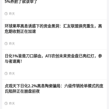
5%养肥了就该宰了
昨天
环球果萃高息诱惑下的资金黑洞：汇友联盟换壳重生，高
危期收割正在加速
昨天
日化1%皆是刀口舔血，ATI农创未来资金盘已亮红灯，参
与者速离！
昨天
贞观天下日化2.2%高息陶瓷骗局：六级传销抢单模式的庞
氏陷阱正在崩盘前夜
昨天