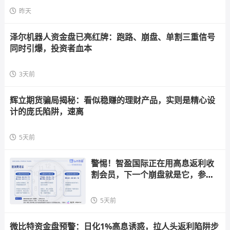
昨天
泽尔机器人资金盘已亮红牌：跑路、崩盘、单割三重信号
同时引爆，投资者血本
3天前
辉立期货骗局揭秘：看似稳赚的理财产品，实则是精心设
计的庞氏陷阱，速离
5天前
警惕！智盈国际正在用高息返利收
割会员，下一个崩盘就是它，参与
者快跑
5天前
微比特资金盘预警：日化1%高息诱惑，拉人头返利陷阱步