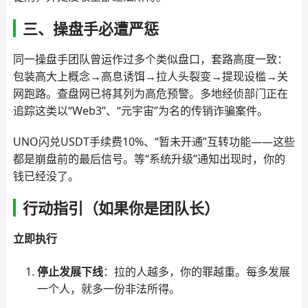
三、操盘手必遭严惩
同一操盘手团队曾运作过多个类似盘口，套路高度一致：
包装高大上概念→高息诱饵→拉人头裂变→提现设槛→关
网跑路。查盘网已将其列为高危预警。多地经侦部门正在
追踪这类以“Web3”、“元宇宙”为名的传销诈骗案件。
UNO闪兑USDT手续费10%、“暂未开通”互转功能——这些
都是崩盘前的最后信号。等“系统升级”通知出现时，你的
钱已经没了。
行动指引（如果你是团队长）
立即执行
停止发展下线
：拉的人越多，你的罪越重。每多发展
一个人，就多一份非法所得。