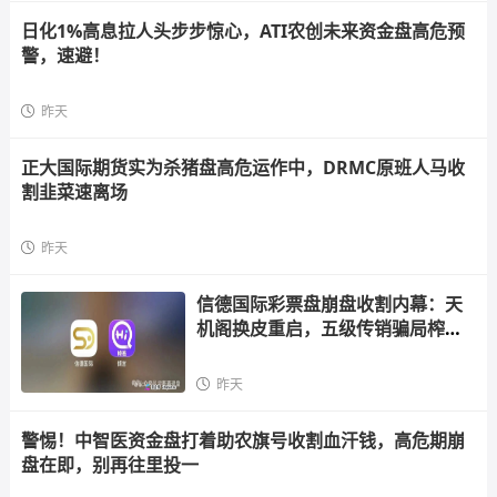
日化1%高息拉人头步步惊心，ATI农创未来资金盘高危预
警，速避！
昨天
正大国际期货实为杀猪盘高危运作中，DRMC原班人马收
割韭菜速离场
昨天
信德国际彩票盘崩盘收割内幕：天
机阁换皮重启，五级传销骗局榨干
散户，立即
昨天
警惕！中智医资金盘打着助农旗号收割血汗钱，高危期崩
盘在即，别再往里投一