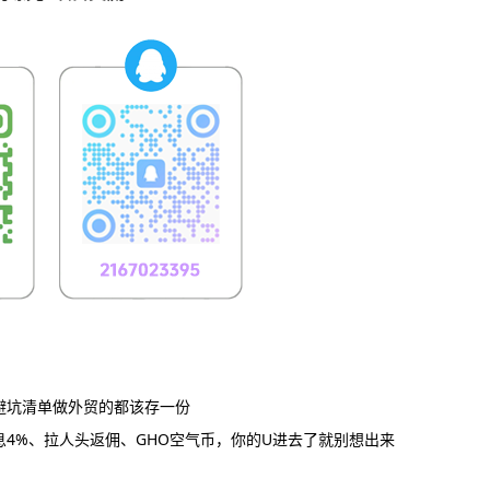
避坑清单做外贸的都该存一份
日息4%、拉人头返佣、GHO空气币，你的U进去了就别想出来