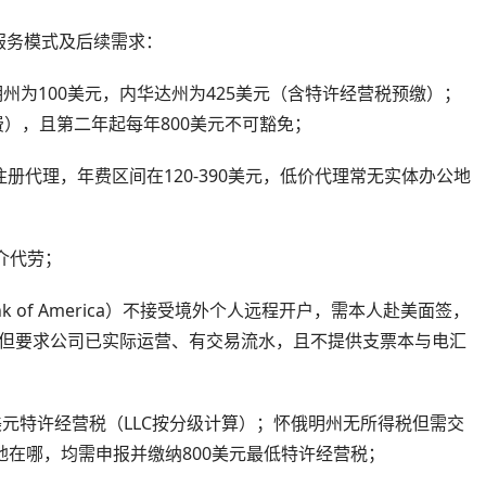
服务模式及后续需求：
俄明州为100美元，内华达州为425美元（含特许经营税预缴）；
费），且第二年起每年800美元不可豁免；
注册代理，年费区间在120-390美元，低价代理常无实体办公地
中介代劳；
nk of America）不接受境外个人远程开户，需本人赴美面签，
远程，但要求公司已实际运营、有交易流水，且不提供支票本与电汇
0美元特许经营税（LLC按分级计算）；怀俄明州无所得税但需交
地在哪，均需申报并缴纳800美元最低特许经营税；