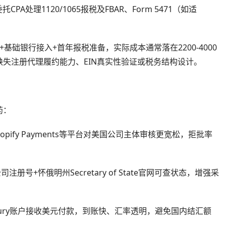
A处理1120/1065报税及FBAR、Form 5471（如适
础银行接入+首年报税准备，实际成本通常落在2200-4000
率缺失注册代理履约能力、EIN真实性验证或税务结构设计。
药：
ss、Shopify Payments等平台对美国公司主体审核更宽松，拒批率
注册号+怀俄明州Secretary of State官网可查状态，增强采
Mercury账户接收美元付款，到账快、汇率透明，避免国内结汇额