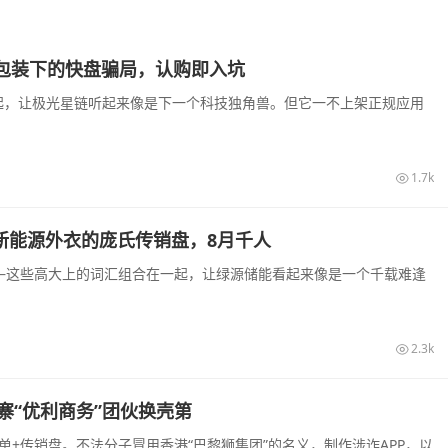
I算力包装下的快盘骗局，认购即入坑
起，让极光星链听起来像是下一个科技独角兽。但它一不上架正规应用
1.7k
披着新能源外衣的庞氏传销盘，8月千人
—这些高大上的词汇组合在一起，让绿源储能看起来像是一个千载难逢
2.3k
寨“优利商务”团伙换壳第
+传销盘。不法分子冒用香港“巴黎狮集团”的名义，制作涉诈APP，以