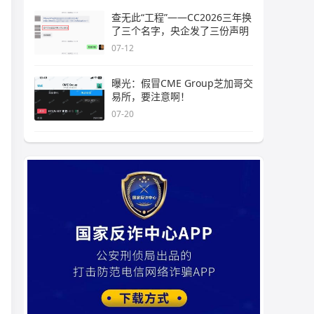
查无此“工程”——CC2026三年换
了三个名字，央企发了三份声明
07-12
曝光：假冒CME Group芝加哥交
易所，要注意啊！
07-20