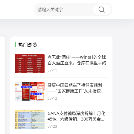
热门浏览
查无此“酒庄”——WineFi的全球
百大酒庄直采，仓库在操盘手的
07-11
健康中国四期崩了换健康规划
——“国家健康工程”从未授权，
07-12
GANA支付骗局深度拆解｜月化
45%、六级传销、300万美金窟
窿，拉菲
07-23