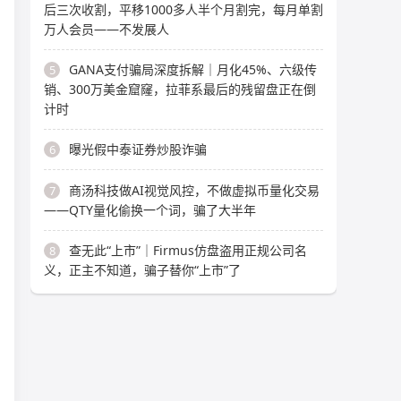
后三次收割，平移1000多人半个月割完，每月单割
万人会员——不发展人
GANA支付骗局深度拆解｜月化45%、六级传
5
销、300万美金窟窿，拉菲系最后的残留盘正在倒
计时
曝光假中泰证券炒股诈骗
6
商汤科技做AI视觉风控，不做虚拟币量化交易
7
——QTY量化偷换一个词，骗了大半年
查无此“上市”｜Firmus仿盘盗用正规公司名
8
义，正主不知道，骗子替你“上市”了