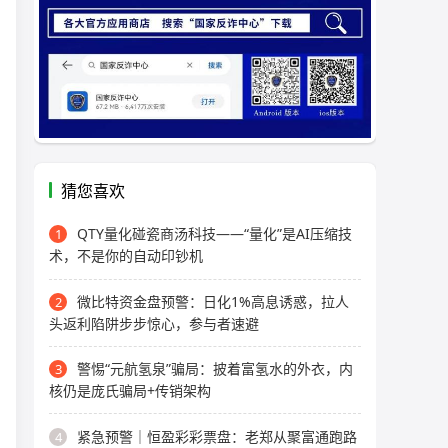
猜您喜欢
QTY量化碰瓷商汤科技——“量化”是AI压缩技
1
术，不是你的自动印钞机
微比特资金盘预警：日化1%高息诱惑，拉人
2
头返利陷阱步步惊心，参与者速避
警惕“元航氢泉”骗局：披着富氢水的外衣，内
3
核仍是庞氏骗局+传销架构
紧急预警｜恒盈彩彩票盘：老郑从聚富通跑路
4