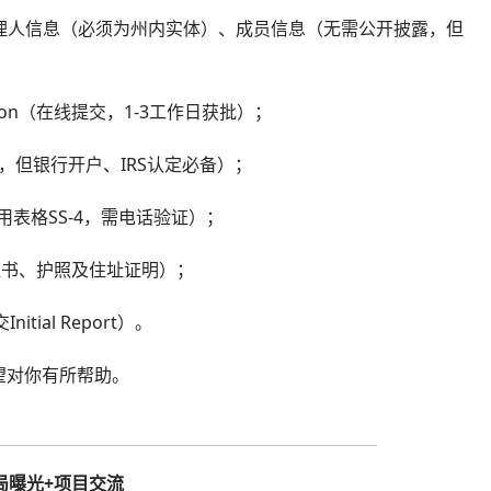
代理人信息（必须为州内实体）、成员信息（无需公开披露，但
ization（在线提交，1-3工作日获批）；
交州部门，但银行开户、IRS认定必备）；
人专用表格SS-4，需电话验证）；
册证书、护照及住址证明）；
ial Report）。
望对你有所帮助。
局曝光+项目交流