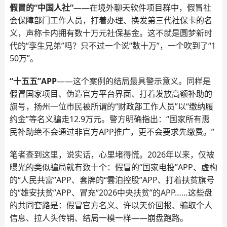
假冒的“中国人社”
——在境外聊天软件项目群中，假冒社
会保障部门工作人员，打着办理、换发第三代社保卡的名
义，声称卡内拥有数十万元社保基金。这不就是圆梦新时
代的“孪生兄弟”吗？只不过一个说“数十万”，一个吹到了“1
50万”。
“十五五”APP
——这个案例的结局最具警示意义。同样是
假冒国家项目、伪造官方平台界面、打着发放高额补助的
旗号，扬州一位市民被所谓的“财政部工作人员”以“缴纳履
约金”等名义骗走12.9万元。警方明确指出：“国家所有惠
民补助绝不会通过非官方APP推广，更不会要求先缴费。”
笔者查到这里，说实话，心里堵得慌。2026年以来，仅被
曝光的类似骗局就有数十个：假冒的“国家电投”APP、虚构
的“人民共富”APP、套牌的“雲泊控股”APP、打着扶贫旗号
的“雄安扶贫”APP、冒充“2026中央扶贫”的APP……这些盘
的共同套路是：假冒官方名义、许以天价回报、骗取个人
信息、拉人头传销、结局一模一样——崩盘跑路。