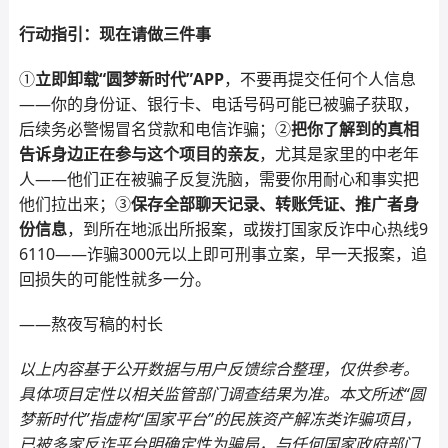
行动指引：现在请做三件事
①
立即卸载“圆梦新时代”APP
，不要再提交任何个人信息
——你的身份证、银行卡、电话号码可能已被骗子获取，
后续务必警惕冒名贷款和电信诈骗；②
把你了解到的真相
告诉身边正在参与这个项目的亲友
，尤其是家里的中老年
人——他们正在被骗子反复洗脑，需要你用耐心和事实把
他们拉出来；③
保存全部聊天记录、转账凭证、推广者身
份信息
，到所在地派出所报案，或拨打国家反诈中心热线9
6110——诈骗3000元以上即可刑事立案，早一天报案，追
回损失的可能性就多一分。
——熬夜写稿的村长
以上内容基于公开数据与用户反馈综合整理，仅供参考。
具体项目定性以相关监管部门调查结果为准。本文所述“圆
梦新时代”指虚构“国家平台”的民族资产解冻类诈骗项目，
已被多家反诈平台明确定性为骗局，与任何国家政府部门