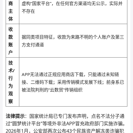
商
虚构“国家平台”，在任何官方渠道均无公示，实际并
主
不存在
体
收
款
据同类项目特征，收款为来路不明的个人账户及第三
账
方支付通道
户
技
术/
APP无法通过正规应用商店下载，只能通过未知链
行
接、二维码下载；采用传销模式发展下线；前身系已
为
被法院判刑的“云数贸”传销组织
观
察
法律提示
：国家统计局已专门发布声明，点名不法分子通
过“圆梦统计平台”等境外非法APP冒充政府部门实施诈骗。
2026年1月，公安部再次公布43个民族资产解冻类诈骗犯