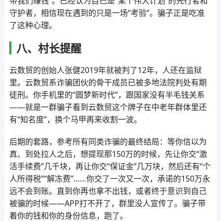
带我们赚钱”。已经认为自己是“某个伟大计划”的先行者和
守护者，相信现在遇到的只是一场“考验”。骗子正是吃准
了这种心理。
八、村长提醒
云数贸的创始人张健2019年就被判了12年，人还在监狱
里。云数贸系诈骗团伙的骨干成员已被多地法院判处有期
徒刑。你手机里的“圆梦新时代”，跟国家没有半毛钱关系
——就是一群骗子看到云数贸这个牌子在中老年群体里还
有“知名度”，换个马甲再来收割一波。
后期的套路，参考所有同类诈骗的最终结局：等你信以为
真、到处拉人之后，想提现那150万的时候，先让你交“激
活手续费”几千块，再让你交“保证金”几万块，然后还有“个
人所得税”“解冻费”……你交了一次又一次，承诺的150万永
远不会到账。直到你再也拿不出钱，或者终于意识到自己
被骗的时候——APP打不开了，群里没人宣传了。骗子带
着你的钱和你的身份信息，跑了。