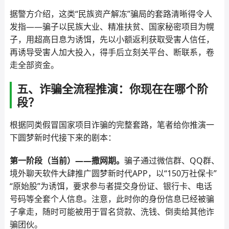
据警方介绍，这类“民族资产解冻”骗局的套路清晰得令人
发指——骗子以民族大业、精准扶贫、国家秘密项目为幌
子，用超高日息为诱饵，先以小额返利获取受害人信任，
再诱导受害人加大投入，得手后立刻关平台、断联系，卷
走全部资金。
五、诈骗全流程推演：你现在在哪个阶
段？
根据同类假冒国家项目诈骗的完整套路，笔者给你推演一
下圆梦新时代接下来的剧本：
第一阶段（当前）——撒网期。
骗子通过微信群、QQ群、
境外聊天软件大肆推广圆梦新时代APP，以“150万社保卡”
“原始股”为诱饵，要求参与者提交身份证、银行卡、电话
号码等全套个人信息。注意，此时你的身份信息已经被骗
子拿走，随时可能被用于冒名贷款、洗钱、倒卖给其他诈
骗团伙。