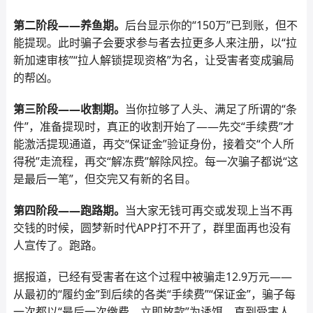
第二阶段——养鱼期。
后台显示你的“150万”已到账，但不
能提现。此时骗子会要求参与者去拉更多人来注册，以“拉
新加速审核”“拉人解锁提现资格”为名，让受害者变成骗局
的帮凶。
第三阶段——收割期。
当你拉够了人头、满足了所谓的“条
件”，准备提现时，真正的收割开始了——先交“手续费”才
能激活提现通道，再交“保证金”验证身份，接着交“个人所
得税”走流程，再交“解冻费”解除风控。每一次骗子都说“这
是最后一笔”，但交完又有新的名目。
第四阶段——跑路期。
当大家无钱可再交或发现上当不再
交钱的时候，圆梦新时代APP打不开了，群里面再也没有
人宣传了。跑路。
据报道，已经有受害者在这个过程中被骗走12.9万元——
从最初的“履约金”到后续的各类“手续费”“保证金”，骗子每
一次都以“最后一次缴费，立即放款”为诱饵，直到受害人