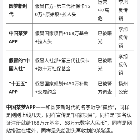
运营
李旭
圆梦新时
假冒官方+第三代社保卡15
中/高
反传
代
0万+原始股+拉人头
危
销
李旭
中国某梦
假冒国家项目+168万基金
已被曝
反传
APP
+拉人头
光
销
李旭
假冒的“中
假冒人社部+第三代社保卡
已被曝
反传
国人社”
+数十万社保基金
光
销
“十五五”
假冒国家规划+450万补助
已被警
扬州
APP
+交履约金
方调查
公安
中国某梦APP
——和圆梦新时代的名字近乎“撞脸”，同样
是刚刚上线几天，同样宣传是“国家项目”，同样是“实名认
证注册就给168万元基金、68万元数字人民币”，同样是网
站搭建在境外，同样是先给甜头再收割的杀猪盘。