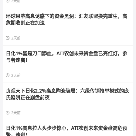
2天前
环球果萃高息诱惑下的资金黑洞：汇友联盟换壳重生，高
危期收割正在加速
2天前
日化1%皆是刀口舔血，ATI农创未来资金盘已亮红灯，参
与者速离！
2天前
贞观天下日化2.2%高息陶瓷骗局：六级传销抢单模式的庞
氏陷阱正在崩盘前夜
2天前
日化1%高息拉人头步步惊心，ATI农创未来资金盘高危预
警，速避！