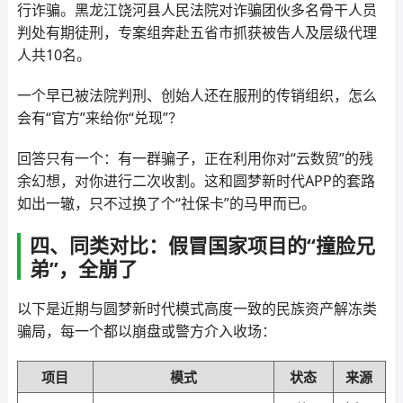
行诈骗。黑龙江饶河县人民法院对诈骗团伙多名骨干人员
判处有期徒刑，专案组奔赴五省市抓获被告人及层级代理
人共10名。
一个早已被法院判刑、创始人还在服刑的传销组织，怎么
会有“官方”来给你“兑现”？
回答只有一个：有一群骗子，正在利用你对“云数贸”的残
余幻想，对你进行二次收割。这和圆梦新时代APP的套路
如出一辙，只不过换了个“社保卡”的马甲而已。
四、同类对比：假冒国家项目的“撞脸兄
弟”，全崩了
以下是近期与圆梦新时代模式高度一致的民族资产解冻类
骗局，每一个都以崩盘或警方介入收场：
项目
模式
状态
来源