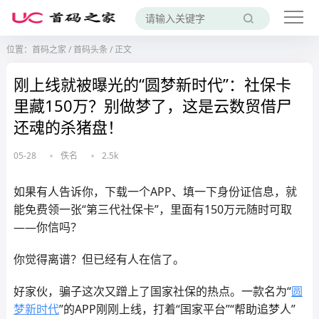
位置：
首码之家
/
首码头条
/
正文
刚上线就被曝光的“圆梦新时代”：社保卡
里藏150万？别做梦了，这是云数贸借尸
还魂的杀猪盘！
05-28
佚名
2.5k
如果有人告诉你，下载一个APP、填一下身份证信息，就
能免费领一张“第三代社保卡”，里面有150万元随时可取
——你信吗？
你觉得离谱？但已经有人在信了。
好家伙，骗子这次又蹭上了国家社保的热点。一款名为“
圆
梦新时代
”的APP刚刚上线，打着“国家平台”“帮助追梦人”