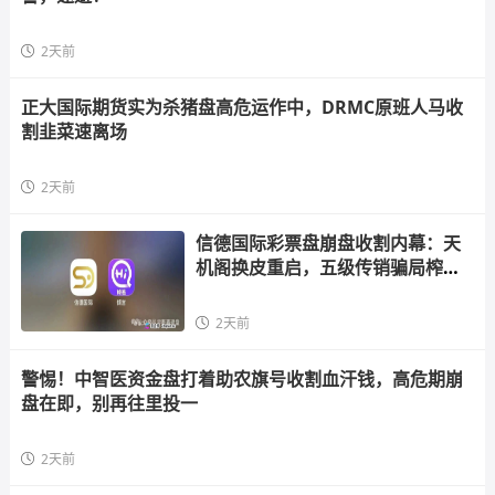
2天前
正大国际期货实为杀猪盘高危运作中，DRMC原班人马收
割韭菜速离场
2天前
信德国际彩票盘崩盘收割内幕：天
机阁换皮重启，五级传销骗局榨干
散户，立即
2天前
警惕！中智医资金盘打着助农旗号收割血汗钱，高危期崩
盘在即，别再往里投一
2天前