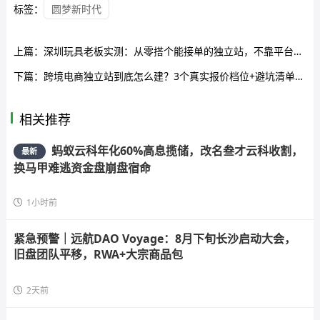
标签：
圆梦新时代
上篇：
深圳玩具老板实测：从零搭个能接单的独立站，不靠平台、不求人
下篇：
跨境电商独立站到底怎么建？3个真实报价档位+避坑清单做外贸的都该存一份
相关推荐
蚂蚁云科年化60%高息揽储，改名叁才云科收割，
最新
换马甲难逃资金盘崩盘宿命
1小时前
紧急预警｜远航DAO Voyage：8月下旬长沙启动大会，
旧盘团队平移，RWA+大宗商品包
2天前