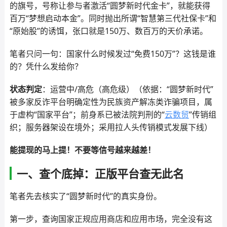
的旗号，号称让参与者激活“圆梦新时代金卡”，就能获得
百万“梦想启动本金”。同时抛出所谓“智慧第三代社保卡”和
“原始股”的诱饵，张口就是150万、数百万的天价承诺。
笔者只问一句：国家什么时候发过“免费150万”？这钱是谁
的？凭什么发给你？
状态判定
：运营中/高危（高危级）（依据：“圆梦新时代”
被多家反诈平台明确定性为民族资产解冻类诈骗项目，属
于虚构“国家平台”；前身系已被法院判刑的“
云数贸
”传销组
织；服务器架设在境外；采用拉人头传销模式发展下线）
能提现的马上提！不要等信号越来越差！
一、查个底掉：正版平台查无此名
笔者先去核实了“圆梦新时代”的真实身份。
第一步，查询国家正规应用商店和应用市场，完全没有这