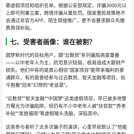
罪虚假项目和组织名单。根据公安部规定，诈骗3000元以
上即可刑事立案，跨境诈骗从重处罚。国家惠民政策绝不
会通过非官方APP、陌生链接推广，更不会要求群众先缴
费再领补贴。
七、受害者画像：谁在被割？
圆梦新时代的目标用户，跟“云数贸”系列骗局高度重叠
——以中老年人为主，防范意识较弱，极易造成大额财产
损失。他们中有的是真心相信“国家项目”能带来福利的普
通群众，有的是曾经参与过云数贸、智天金融等项目、如
今抱着“回本”幻想的“老韭菜”。
“云数贸”“智天金融”“中国梦”这类虚假项目，早已被多地警
方曝光为诈骗陷阱，但仍有不少中老年人被“扶贫款”“养老
补贴”“发放福雨”等虚假噱头洗脑，深陷其中。
这类参与者听了太多次骗子的演讲，心里早就默认了“他能