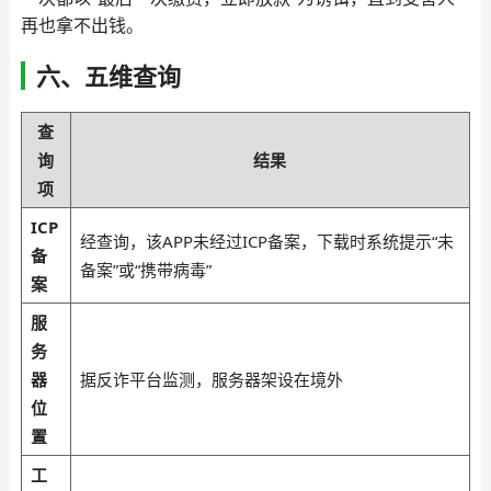
再也拿不出钱。
六、五维查询
查
询
结果
项
ICP
经查询，该APP未经过ICP备案，下载时系统提示“未
备
备案”或“携带病毒”
案
服
务
器
据反诈平台监测，服务器架设在境外
位
置
工