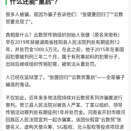
什么还能“重启”？
很多人被骗，是因为骗子告诉他们：“张健要回归了”“云数
贸要兑现了”。
真相是什么？云数贸传销组织创始人张健（原名宋密秋）
早在2019年就被湖南省桂阳县人民法院判处有期徒刑12
年，并处罚金1000.5万元。在此之前，他于2015年在泰国
因犯罪被判刑三年二个月，属于有刑事前科的犯罪分子，
出狱后继续组织传销犯罪，被依法从重处罚。
人已经在监狱里了。“张健回归”“云数贸重启”——全是骗子
编造的鬼话。
不仅如此，近年来多地法院持续对云数贸系列诈骗案进行
审判。贺兰县人民法院对被告人严某、丁某以组织、领导
传销活动罪判处有期徒刑1年并处罚金。河南省开封市顺河
回族区人民法院宣判一起诈骗案，该团伙假冒“云数贸”张
健名义，虚构天使众筹、5G股权、北斗股权等投资项目进