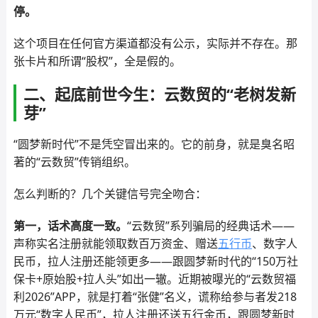
停。
这个项目在任何官方渠道都没有公示，实际并不存在。那
张卡片和所谓“股权”，全是假的。
二、起底前世今生：云数贸的“老树发新
芽”
“圆梦新时代”不是凭空冒出来的。它的前身，就是臭名昭
著的“云数贸”传销组织。
怎么判断的？几个关键信号完全吻合：
第一，话术高度一致。
“云数贸”系列骗局的经典话术——
声称实名注册就能领取数百万资金、赠送
五行币
、数字人
民币，拉人注册还能领更多——跟圆梦新时代的“150万社
保卡+原始股+拉人头”如出一辙。近期被曝光的“云数贸福
利2026”APP，就是打着“张健”名义，谎称给参与者发218
万元“数字人民币”，拉人注册还送五行金币，跟圆梦新时