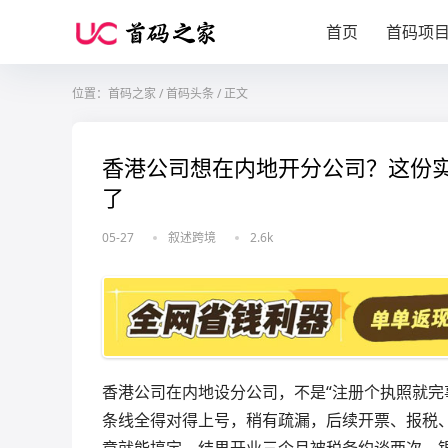
首页
首码项
位置：
首码之家
/
首码头条
/
正文
香港公司想在内地开分公司？这份
了
05-27
叙述跨境
2.6k
香港公司在内地设分公司，不是“注册个执照就完
条线全得对得上号，稍有疏漏，后续开票、报税
章就能搞定，结果开业三个月被税务约谈两次，