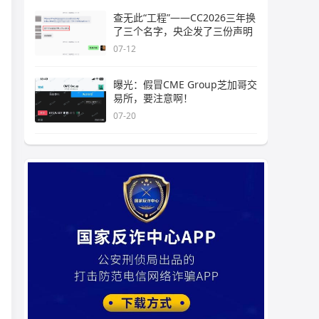
查无此“工程”——CC2026三年换
了三个名字，央企发了三份声明
07-12
曝光：假冒CME Group芝加哥交
易所，要注意啊！
07-20