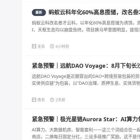
蚂蚁云科年化60%高息揽储，改名
最新
蚂蚁云科改名叁才云科，以年化60%高息揽储为诱饵，
I、天枢生态均以崩盘告终。项目换马甲意图明显，提现门
无名
6小时前
紧急预警｜远航DAO Voyage：8月下
远航DAO Voyage是近期冒出的DAO+跨境贸易包
实体供应链”为包装，以“DAO治理、质押生息、实体货物兜
佚名
2天前
紧急预警｜极光星链Aurora Star：A
AI算力、大数据机房、智能套利——这三个词组合在一
商店，二搞每日固定分红，三设多级推广奖励。这不是什么A