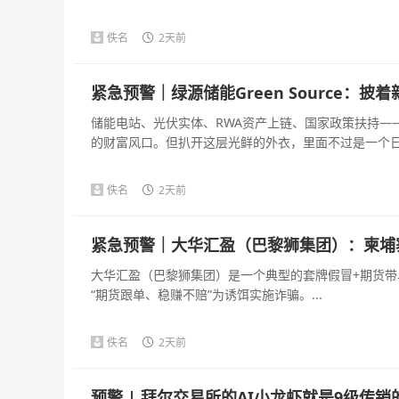
佚名
2天前
紧急预警｜绿源储能Green Source：
储能电站、光伏实体、RWA资产上链、国家政策扶持—
的财富风口。但扒开这层光鲜的外衣，里面不过是一个日化收
佚名
2天前
紧急预警｜大华汇盈（巴黎狮集团）：柬埔
大华汇盈（巴黎狮集团）是一个典型的套牌假冒+期货带单
“期货跟单、稳赚不赔”为诱饵实施诈骗。...
佚名
2天前
预警 | 拜尔交易所的AI小龙虾就是9级传销