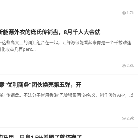
1.7k
披着新能源外衣的庞氏传销盘，8月千人大会就
—这些高大上的词汇组合在一起，让绿源储能看起来像是一个千载难逢
益几百perc...
2.3k
寨“优利商务”团伙换壳第五弹，开
+传销盘。不法分子冒用香港“巴黎狮集团”的名义，制作涉诈APP，以
2.9k
的马甲，日息1.5%养肥了就该宰了