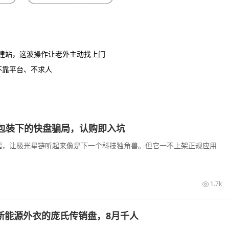
制建站，这波操作让老外主动找上门
不靠平台、不求人
I算力包装下的快盘骗局，认购即入坑
起，让极光星链听起来像是下一个科技独角兽。但它一不上架正规应用
1.7k
披着新能源外衣的庞氏传销盘，8月千人