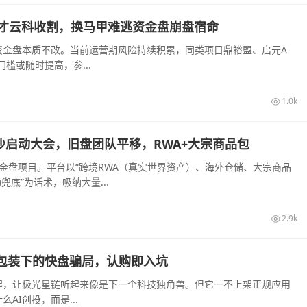
叁才云科收割，换马甲难逃资金盘崩盘宿命
资金盘本质不改。当前运营期风险持续积累，同类项目鼎裕盟、启元A
槛或随时提高，参...
1.0k
旬长沙启动大会，旧盘团队平移，RWA+大宗商品包
装的资金盘项目。平台以“跨境RWA（真实世界资产）、海外仓储、大宗商品
底”为话术，吸纳大量...
2.9k
I算力包装下的快盘骗局，认购即入坑
起，让极光星链听起来像是下一个科技独角兽。但它一不上架正规应用
I创投，而是...