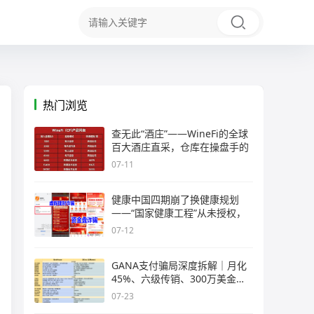
热门浏览
查无此“酒庄”——WineFi的全球
百大酒庄直采，仓库在操盘手的
07-11
健康中国四期崩了换健康规划
——“国家健康工程”从未授权，
07-12
GANA支付骗局深度拆解｜月化
45%、六级传销、300万美金窟
窿，拉菲
07-23