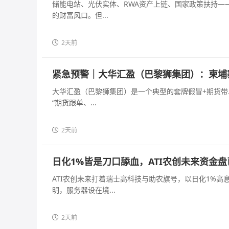
储能电站、光伏实体、RWA资产上链、国家政策扶持—
的财富风口。但...
2天前
紧急预警｜大华汇盈（巴黎狮集团）：柬埔
大华汇盈（巴黎狮集团）是一个典型的套牌假冒+期货带单
“期货跟单、...
2天前
日化1%皆是刀口舔血，ATI农创未来资金
ATI农创未来打着瑞士高科技与助农旗号，以日化1%
明，服务器设在境...
2天前