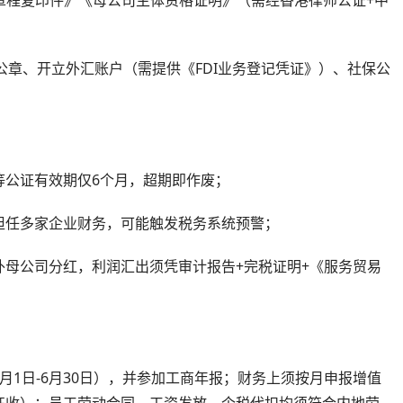
制公章、开立外汇账户（需提供《FDI业务登记凭证》）、社保公
等公证有效期仅6个月，超期即作废；
担任多家企业财务，可能触发税务系统预警；
母公司分红，利润汇出须凭审计报告+完税证明+《服务贸易
月1日-6月30日），并参加工商年报；财务上须按月申报增值
征收）；员工劳动合同、工资发放、个税代扣均须符合内地劳