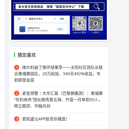
猜您喜欢
维尔利崩了换环球果萃——太阳社区团队长联
1
合柬埔寨园区，20万起投、560天492%收益，专
割原盘韭菜
紧急预警｜大华汇盈（巴黎狮集团）：柬埔寨
2
“优利商务”团伙换壳第五弹，开盘一月单割50人，
辉立期货、华融共创
君拓盛元APP投资杀猪盘！
3