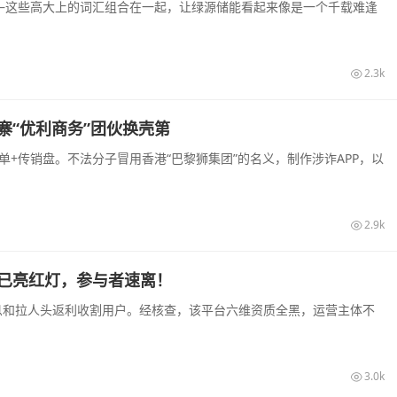
—这些高大上的词汇组合在一起，让绿源储能看起来像是一个千载难逢
2.3k
寨“优利商务”团伙换壳第
+传销盘。不法分子冒用香港“巴黎狮集团”的名义，制作涉诈APP，以
2.9k
盘已亮红灯，参与者速离！
高息和拉人头返利收割用户。经核查，该平台六维资质全黑，运营主体不
3.0k