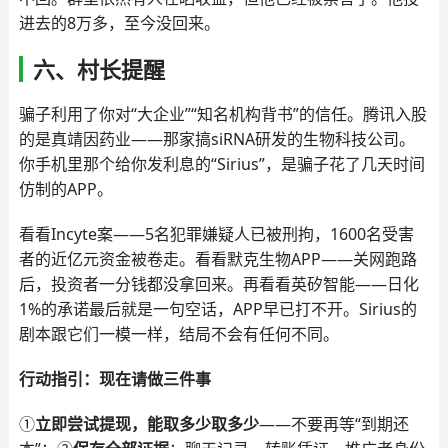
进去的8万多，至今没回来。
六、村长提醒
骗子利用了你对“大企业”“知名机构背书”的信任。腾讯入股
的是真靖因药业——那家搞siRNA研发的生物科技公司。
你手机里那个给你发利息的“Sirius”，是骗子花了几天时间
仿制的APP。
看看Incyte案——5名犯罪嫌疑人已被刑拘，1600名受害
者的近亿元资金被卷走。看看默克生物APP——关网跑路
后，投资者一分钱都没拿回来。再看看英矽智能——日化
1%的承诺最后就是一句空话，APP早已打不开。Sirius的
剧本跟它们一模一样，结局不会有任何不同。
行动指引：现在请做三件事
①
立即尝试提现，能取多少取多少
——不要再等“到期还