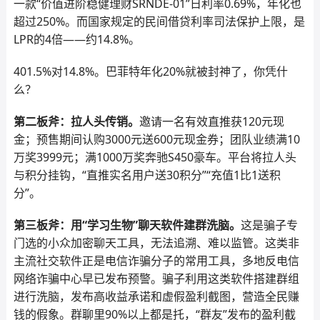
一款“价值进阶稳健理财SRNDE-01”日利率0.69%，年化也
超过250%。而国家规定的民间借贷利率司法保护上限，是
LPR的4倍——约14.8%。
401.5%对14.8%。巴菲特年化20%就被封神了，你凭什
么？
第二板斧：拉人头传销。
邀请一名有效直推获120元现
金；预售期间认购3000元送600元现金券；团队业绩满10
万奖3999元；满1000万奖奔驰S450豪车。平台将拉人头
与积分挂钩，“直推实名用户送30积分”“充值1比1送积
分”。
第三板斧：用“学习生物”聊天软件建群洗脑。
这是骗子专
门选的小众加密聊天工具，无法追溯、难以监管。这类非
主流社交软件正是电信诈骗分子的常用工具，多地反电信
网络诈骗中心早已发布预警。骗子利用这类软件搭建群组
进行洗脑，发布高收益承诺和虚假盈利截图，营造全民赚
钱的假象。群聊里90%以上都是托，“群友”发布的盈利截