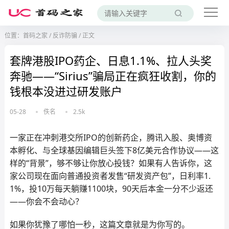
位置：
首码之家
/
反诈防骗
/
正文
套牌港股IPO药企、日息1.1%、拉人头奖
奔驰——“Sirius”骗局正在疯狂收割，你的
钱根本没进过研发账户
05-28
佚名
2.5k
一家正在冲刺港交所IPO的创新药企，腾讯入股、奥博资
本孵化、与全球基因编辑巨头签下8亿美元合作协议——这
样的“背景”，够不够让你放心投钱？如果有人告诉你，这
家公司现在面向普通投资者发售“研发资产包”，日利率1.
1%，投10万每天躺赚1100块，90天后本金一分不少返还
——你会不会动心？
如果你犹豫了哪怕一秒，这篇文章就是为你写的。