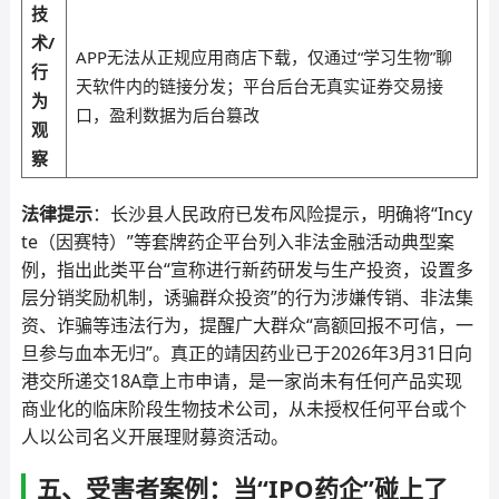
技
术/
APP无法从正规应用商店下载，仅通过“学习生物”聊
行
天软件内的链接分发；平台后台无真实证券交易接
为
口，盈利数据为后台篡改
观
察
法律提示
：长沙县人民政府已发布风险提示，明确将“Incy
te（因赛特）”等套牌药企平台列入非法金融活动典型案
例，指出此类平台“宣称进行新药研发与生产投资，设置多
层分销奖励机制，诱骗群众投资”的行为涉嫌传销、非法集
资、诈骗等违法行为，提醒广大群众“高额回报不可信，一
旦参与血本无归”。真正的靖因药业已于2026年3月31日向
港交所递交18A章上市申请，是一家尚未有任何产品实现
商业化的临床阶段生物技术公司，从未授权任何平台或个
人以公司名义开展理财募资活动。
五、受害者案例：当“IPO药企”碰上了