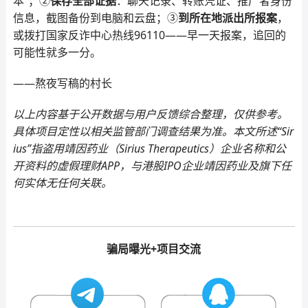
本”；②
保存全部证据
：聊天记录、转账凭证、推广者身份
信息，截图备份到电脑和云盘；③
到所在地派出所报案
，
或拨打国家反诈中心热线96110——早一天报案，追回的
可能性就多一分。
——熬夜写稿的村长
以上内容基于公开数据与用户反馈综合整理，仅供参考。
具体项目定性以相关监管部门调查结果为准。本文所述“Sir
ius”指盗用靖因药业（Sirius Therapeutics）企业名称和公
开资料的虚假理财APP，与港股IPO企业靖因药业及旗下任
何实体无任何关联。
骗局曝光+项目交流