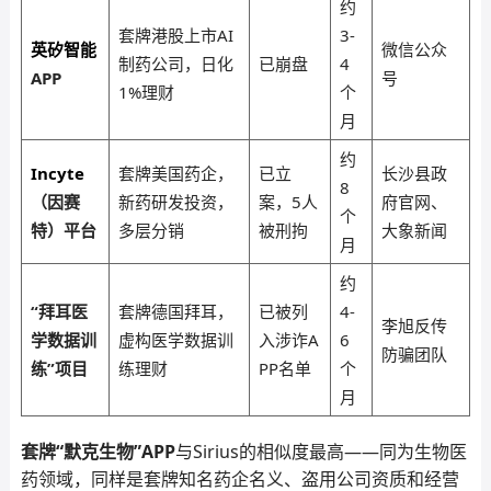
约
套牌港股上市AI
3-
英矽智能
微信公众
制药公司，日化
已崩盘
4
APP
号
1%理财
个
月
约
Incyte
套牌美国药企，
已立
长沙县政
8
（因赛
新药研发投资，
案，5人
府官网、
个
特）平台
多层分销
被刑拘
大象新闻
月
约
“拜耳医
套牌德国拜耳，
已被列
4-
李旭反传
学数据训
虚构医学数据训
入涉诈A
6
防骗团队
练”项目
练理财
PP名单
个
月
套牌“默克生物”APP
与Sirius的相似度最高——同为生物医
药领域，同样是套牌知名药企名义、盗用公司资质和经营