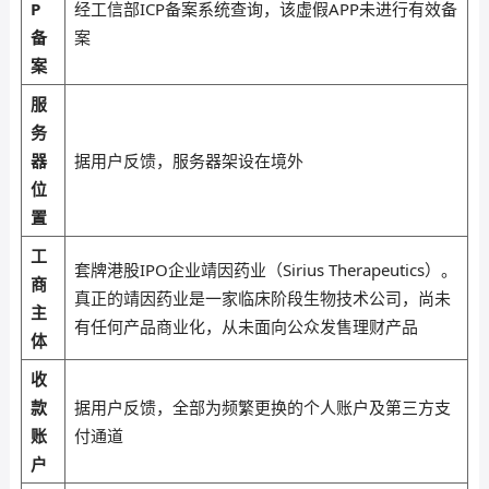
P
经工信部ICP备案系统查询，该虚假APP未进行有效备
备
案
案
服
务
器
据用户反馈，服务器架设在境外
位
置
工
套牌港股IPO企业靖因药业（Sirius Therapeutics）。
商
真正的靖因药业是一家临床阶段生物技术公司，尚未
主
有任何产品商业化，从未面向公众发售理财产品
体
收
款
据用户反馈，全部为频繁更换的个人账户及第三方支
账
付通道
户