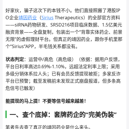
好家伙，骗子这次下的本钱不小。他们直接照搬了港股IP
O企业
靖因药业
（
Sirius
Therapeutics）的全部官方资料
——siRNA药物研发、SRSD216项目临床数据、1.5亿美元
融资背景——全盘复制，包装出一个“背靠实体药企、前景
无限”的虚假理财平台。但真正的靖因药业，跟你手机里那
个“Sirius”APP，半毛钱关系都没有。
状态判定
：运营中/高危（高危级）（依据：据用户反馈，
平台日利率高达0.69%-1.10%，远超法定利率上限；采用
多级分销体系拉人头；已有会员反馈提现被拒；多家反诈
平台已预警；截至发稿前未发现正式崩盘报道，但多条高
危信号已触发）
能提现的马上提！不要等信号越来越差！
一、查个底掉：套牌药企的“完美伪装”
笔者先去查了真正的靖因药业是什么来头。