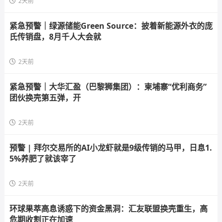
2天前
紧急预警｜绿源储能Green Source：披着新能源外衣的庞
氏传销盘，8月千人大会就
2天前
紧急预警｜大华汇盈（巴黎狮集团）：柬埔寨“优利商务”
团伙换壳第五弹，开
2天前
预警 | 拜尔交易所的AI小龙虾就是9级传销的马甲，日息1.
5%养肥了就该宰了
2天前
环球果萃高息诱惑下的资金黑洞：汇友联盟换壳重生，高
危期收割正在加速