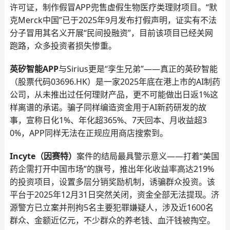
许可证，制作假冒APP兜售虚假生物医疗类理财项目。“默
克Merck中国”已于2025年9月发布打假声明，证实有不法
分子冒用其名义开展“民间投融资”，目前该项目已经关网
跑路，众多投资者损失惨重。
英矽智能APP
与Sirius更是“孪生兄弟”——真正的英矽智能
（股票代码03696.HK）是一家2025年底在港上市的AI制药
公司，从未推出过任何理财产品，更不可能做出日返1%这
样离谱的承诺。骗子同样编造资金用于AI新药研发的故
事，宣称日化1%、年化超365%、7天回本、月收益超3
0%，APP同样无法在正规应用商店搜索到。
Incyte（因赛特）
案件的结局最具警示意义——打着“美国
药企需打开中国市场”的旗号，推出年化收益率高达219%
的投资项目，设置多层分销奖励机制，诱骗群众投资。该
平台于2025年12月31日突然关闭，资金全部无法提现。济
源警方已立案并刑拘5名主要犯罪嫌疑人，涉及近1600名
群众、金额近亿元，不少群众的养老钱、血汗钱被掏空。