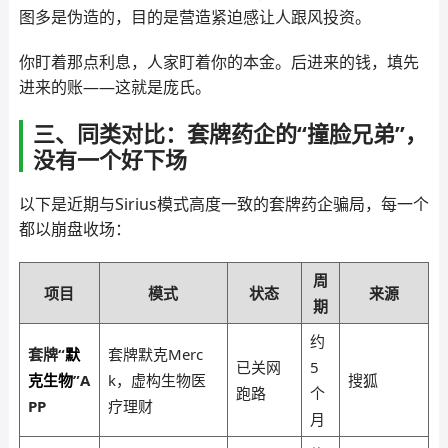
图多是伪造的，目的是营造紧迫感让人跟风投资。
你盯着那点利息，人家盯着你的本金。后进来的钱，填先
进来的账——这就是庞氏。
三、同类对比：套牌药企的“撞脸兄弟”，
没有一个好下场
以下是近期与Sirius模式高度一致的套牌药企骗局，每一个
都以崩盘收场：
周
项目
模式
状态
来源
期
约
套牌“
默
套牌默克Merc
已关网
5
克生物
”A
k，虚构生物医
搜狐
跑路
个
PP
疗理财
月