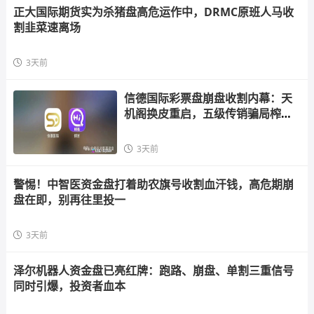
正大国际期货实为杀猪盘高危运作中，DRMC原班人马收
割韭菜速离场
3天前
信德国际彩票盘崩盘收割内幕：天
机阁换皮重启，五级传销骗局榨干
散户，立即
3天前
警惕！中智医资金盘打着助农旗号收割血汗钱，高危期崩
盘在即，别再往里投一
3天前
泽尔机器人资金盘已亮红牌：跑路、崩盘、单割三重信号
同时引爆，投资者血本