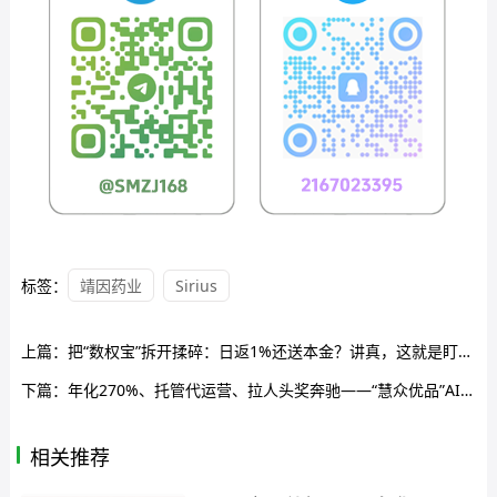
标签：
靖因药业
Sirius
上篇：
把“数权宝”拆开揉碎：日返1%还送本金？讲真，这就是盯着你钱包的杀猪盘
下篇：
年化270%、托管代运营、拉人头奖奔驰——“慧众优品”AI包装下的庞氏骗局正在疯狂吸金，你的钱根本没投过任何项目
相关推荐