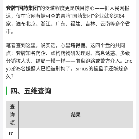
套牌“国药集团”
的泛滥程度更是触目惊心——据人民网报
道，仅在官网有据可查的冒牌“国药集团”企业就多达84
家，遍布北京、浙江、广东、福建、吉林、云南等多个省
市。
笔者查到这里，说实话，心里堵得慌。这四个盘的共同
点：套牌知名药企、虚构药物研发理财、高息诱惑、多级
分销拉人头、结局一模一样——崩盘跑路或警方介入。Inc
yte的5名嫌疑人已经被刑拘了，Sirius的操盘手还能躲多
久？
四、五维查询
查
询
结果
项
IC