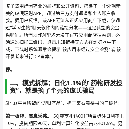
骗子盗用靖因药业的品牌和公开资料，搭建了一个外观精
美的虚假理财APP，通过第三方支付通道和个人账户收
款。据用户反馈，该APP无法从正规应用商店下载，仅通
过“学习生物”聊天软件内的链接分发——这是典型的资金
盘特征。所有涉诈APP均无法在官方应用商店搜索到，必
须通过扫描二维码、点击未知链接等方式在浏览器中下
载，下载时系统通常会提示“该应用未经过安全检测”或“该
开发者未进行ICP备案”。
停。
二、模式拆解：日化1.1%的“药物研发投
资”，就是换了个壳的庞氏骗局
Sirius平台所谓的“理财产品”，扒开来看赤裸裸的三板斧：
第一板斧：高息诱惑。
“SQ尊享礼遇001”项目标注日利率1.
10%，投资期限90天，单利计算年化收益高达401.5%。另