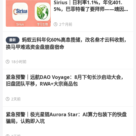
Sirius｜日利率1.1%，年化401.
5%，巴菲特看了要拜师——靖因药
业的正规门
2个月前
蚂蚁云科年化60%高息揽储，改名叁才云科收割，
最新
换马甲难逃资金盘崩盘宿命
18小时前
紧急预警｜远航DAO Voyage：8月下旬长沙启动大会，
旧盘团队平移，RWA+大宗商品包
2天前
紧急预警｜极光星链Aurora Star：AI算力包装下的快盘
骗局，认购即入坑