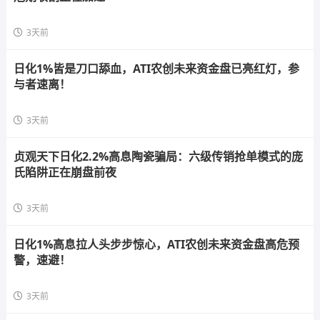
3天前
日化1%皆是刀口舔血，ATI农创未来资金盘已亮红灯，参
与者速离！
3天前
贞观天下日化2.2%高息陶瓷骗局：六级传销抢单模式的庞
氏陷阱正在崩盘前夜
3天前
日化1%高息拉人头步步惊心，ATI农创未来资金盘高危预
警，速避！
3天前