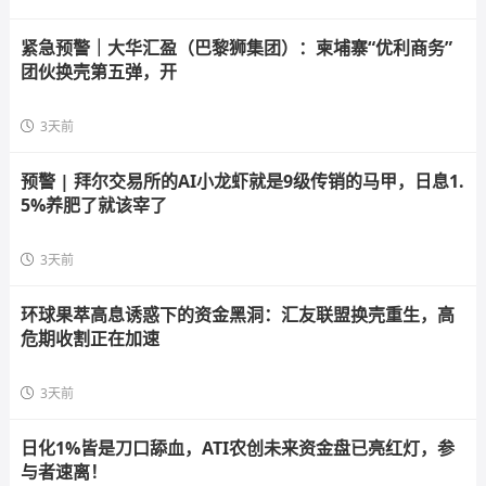
紧急预警｜大华汇盈（巴黎狮集团）：柬埔寨“优利商务”
团伙换壳第五弹，开
3天前
预警 | 拜尔交易所的AI小龙虾就是9级传销的马甲，日息1.
5%养肥了就该宰了
3天前
环球果萃高息诱惑下的资金黑洞：汇友联盟换壳重生，高
危期收割正在加速
3天前
日化1%皆是刀口舔血，ATI农创未来资金盘已亮红灯，参
与者速离！