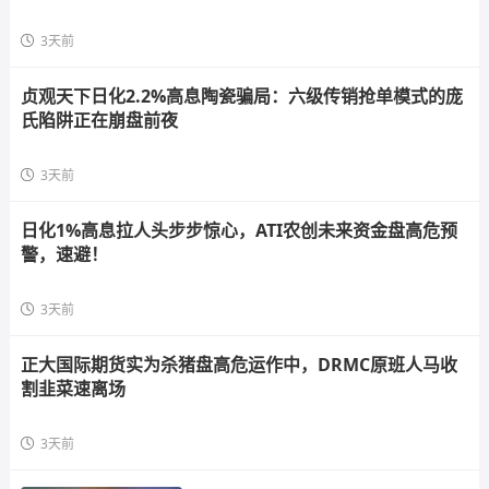
3天前
贞观天下日化2.2%高息陶瓷骗局：六级传销抢单模式的庞
氏陷阱正在崩盘前夜
3天前
日化1%高息拉人头步步惊心，ATI农创未来资金盘高危预
警，速避！
3天前
正大国际期货实为杀猪盘高危运作中，DRMC原班人马收
割韭菜速离场
3天前