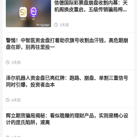
信德国际彩票盘崩盘收割内幕：天
机阁换皮重启，五级传销骗局榨干
散户，立即
3天前
警惕！中智医资金盘打着助农旗号收割血汗钱，高危期崩
盘在即，别再往里投一
3天前
泽尔机器人资金盘已亮红牌：跑路、崩盘、单割三重信号
同时引爆，投资者血本
4天前
辉立期货骗局揭秘：看似稳赚的理财产品，实则是精心设
计的庞氏陷阱，速离