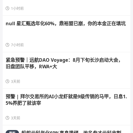
1小时前
null 星汇甄选年化60%，鼎裕盟已崩，你的本金正在填坑
7小时前
紧急预警｜远航DAO Voyage：8月下旬长沙启动大会，
旧盘团队平移，RWA+大
3天前
预警 | 拜尔交易所的AI小龙虾就是9级传销的马甲，日息1.
5%养肥了就该宰
3天前