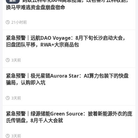
蚂蚁云科年化60%高息揽储，改名叁才云科收割，
最新
换马甲难逃资金盘崩盘宿命
21小时前
紧急预警｜远航DAO Voyage：8月下旬长沙启动大会，
旧盘团队平移，RWA+大宗商品包
3天前
紧急预警｜极光星链Aurora Star：AI算力包装下的快盘
骗局，认购即入坑
3天前
紧急预警｜绿源储能Green Source：披着新能源外衣的庞
氏传销盘，8月千人大会就
3天前