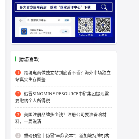
猜您喜欢
跨境电商做独立站到底香不香？海外市场独立
1
站真实生存图鉴
假冒SINOMINE RESOURCE中矿集团提现需
2
要缴纳个人所得税
美国注册品牌多少钱？注册公司要准备啥材
3
料，一篇说清
重磅预警｜伪冒“丰鼎资本”：新加坡持牌机构
4