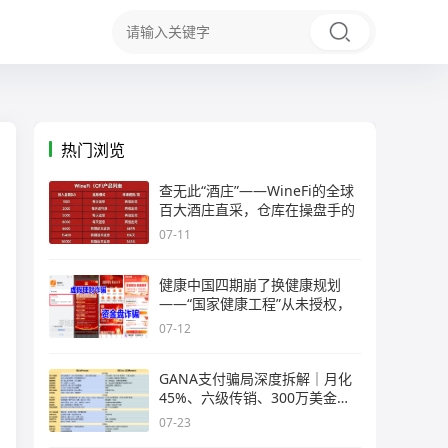
热门浏览
查无此“酒庄”——WineFi的全球
百大酒庄直采，仓库在操盘手的
07-11
健康中国四期崩了换健康规划
——“国家健康工程”从未授权，
07-12
GANA支付骗局深度拆解｜月化
45%、六级传销、300万美金窟
窿，拉菲
07-23