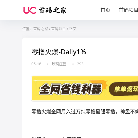
首页
首码项
位置：
首码之家
/
首码项目
/
正文
零撸火爆-Daliy1%
05-18
玫瑰庄园
293
零撸火爆全网月入过万
纯零撸最强零撸，神盘
不