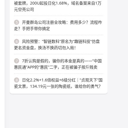
被套牌，200U起投日化1.68%，域名备案来自1万
元空壳公司
开曼群岛公司注册全攻略：费用多少？流程咋
5
走？手把手带你搞定
风险预警：“智链数科”原名为“趣链科技”仿盘
6
更名资金盘，换汤不换药切勿入局！
7折认购是假的，骗你的本金是真的——“中国
7
惠民通”APP的“惠民”二字，正在被骗子按斤贱卖
日化2.2%+1.6倍权益+6级分红｜“贞观天下”国
8
瓷文票，134.19元一张的陶瓷纸，谁给你的勇气？