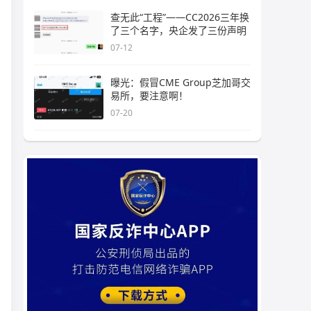
查无此“工程”——CC2026三年换
了三个名字，央企发了三份声明
07-12
曝光：假冒CME Group芝加哥交
易所，要注意啊！
07-20