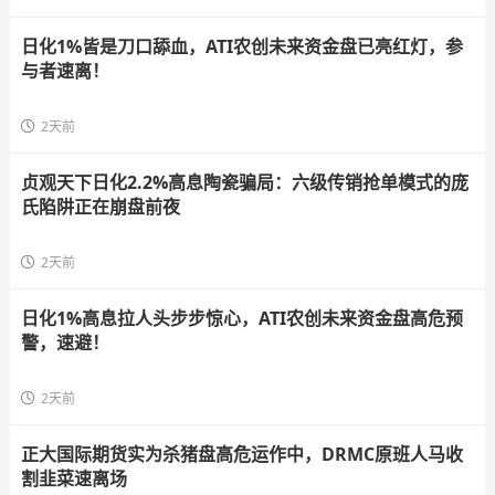
日化1%皆是刀口舔血，ATI农创未来资金盘已亮红灯，参
与者速离！
2天前
贞观天下日化2.2%高息陶瓷骗局：六级传销抢单模式的庞
氏陷阱正在崩盘前夜
2天前
日化1%高息拉人头步步惊心，ATI农创未来资金盘高危预
警，速避！
2天前
正大国际期货实为杀猪盘高危运作中，DRMC原班人马收
割韭菜速离场