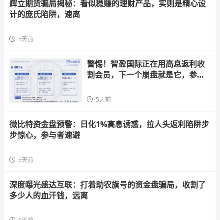
辉立期货骗局揭秘：看似稳赚的理财产品，实则是精心设
计的庞氏陷阱，速离
5天前
警惕！智盈国际正在用高息返利收
割会员，下一个崩盘就是它，参与
者快跑
5天前
微比特资金盘预警：日化1%高息诱惑，拉人头返利陷阱步
步惊心，参与者速避
5天前
深度曝光盛达互联：打着助农旗号的资金盘骗局，收割了
多少人的血汗钱，远离