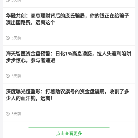
5天前
华融共创：高息理财背后的庞氏骗局，你的钱正在给骗子
凑出国路费，远离这个
5天前
海天智医资金盘预警：日化1%高息诱惑，拉人头返利陷阱
步步惊心，参与者速避
5天前
深度曝光恒盈彩：打着助农旗号的资金盘骗局，收割了多
少人的血汗钱，远离！
5天前
点击查看更多