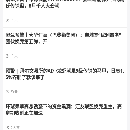
氏传销盘，8月千人大会就
昨天
紧急预警｜大华汇盈（巴黎狮集团）：柬埔寨“优利商务”
团伙换壳第五弹，开
昨天
预警 | 拜尔交易所的AI小龙虾就是9级传销的马甲，日息1.
5%养肥了就该宰了
昨天
环球果萃高息诱惑下的资金黑洞：汇友联盟换壳重生，高
危期收割正在加速
2天前