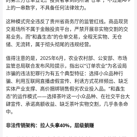
的第三方仓单登记。投资者拿到的所谓“仓单”，不过是APP
上的一串数字，不具备任何法律效力。
这种模式完全违反了贵州省商务厅的监管红线。商品现货
交易场所不属于金融投资平台，严禁开展非实物交割的交
易业务。而“和鑫生态”的仓单交易，全程无实物、无仓
储、无流转，属于彻头彻尾的违规经营。
值得注意的是，2025年6月，农业农村部、公安部、市场
监管总局联合发布风险提示，指出以“订单农业”为名设局
诈骗的违法犯罪行为有五个典型特征：选择小众品种行
骗、利用互联网直播虚假宣传、利诱方式花样频出、缺乏
实体产业支撑、高价捆绑销售假劣农业投入品。“和鑫生
态”的运作模式——选择茶叶这一小众品种、在社交平台大
肆宣传、承诺高额收益、缺乏茶叶实物交割，几乎条条命
中。
非法传销架构：拉人头拿40%，层级躺赚