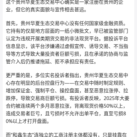
这个贵州华夏生态交易中心确实是一家注册在贵州的企
业，但它的真实面貌与宣传相去甚远。
首先，贵州华夏生态交易中心没有任何国家级金融资质。
它持有的仅是地方层面的一纸小微批文，早已被监管部门
认定为违规开展类期货交易的非法现货平台。据投诉平台
信息显示，该平台涉嫌通过虚假宣传、诱导交易、不当指
导等方式导致大量投资者巨额亏损，且在承诺的协商与监
管介入后仍推诿拖延、拒不承担应有责任。
更严重的是，多位实名投诉者指出，贵州华夏生态交易中
心存在明显的后台控盘行为——在交易中随时制定规则、
增加保证金、强制平仓、操控盘面，甚至恶意拉涨停、拉
跌停，导致交易商巨额亏损。有投诉者反映，2025年大姜
合约被连续两个多月恶意拉涨，背离现货价格50%以上，
造成交易者巨亏，且亏损时不允许出单平仓，直至亏损8
0%以上才打开盘面。
而“和鑫生态”连独立的工商注册主体都没有，只是挂靠在