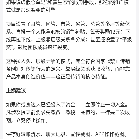
如果说虚假仓单是“和鑫生态”的收割手段，那它的推广模
式就是加速裂变的引擎。
项目设置了县管、区管、市管、省管、总管等多层等级体
系。直推一个人能拿40%的销售补贴，每天奖励12元；下
线再拉下线，上级靠层级关系拿分成；甚至还设置了“平级
奖”，鼓励团队成员疯狂裂变。
这种拉人头、层级计酬的模式，完全符合国家《禁止传销
条例》对传销行为的定义。靠层级关系获取收益，而非靠
产品本身创造价值——这正是传销的核心特征。
止损建议
如果你或身边人已经投入了资金——立即停止一切入金。
凡涉及提现前要求先缴费、缴税、充值的，一律是二次收
割，立刻停止操作。
保存好转账流水、聊天记录、宣传截图、APP操作截图。