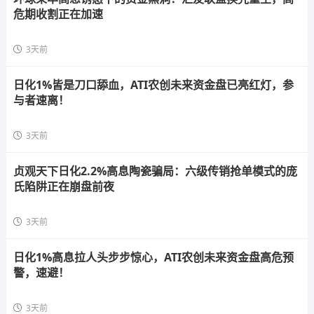
危期收割正在加速
3天前
日化1%皆是刀口舔血，ATI农创未来资金盘已亮红灯，参
与者速离！
3天前
贞观天下日化2.2%高息陶瓷骗局：六级传销抢单模式的庞
氏陷阱正在崩盘前夜
3天前
日化1%高息拉人头步步惊心，ATI农创未来资金盘高危预
警，速避！
3天前