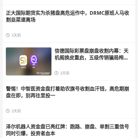
正大国际期货实为杀猪盘高危运作中，DRMC原班人马收
割韭菜速离场
3天前
信德国际彩票盘崩盘收割内幕：天
机阁换皮重启，五级传销骗局榨干
散户，立即
3天前
警惕！中智医资金盘打着助农旗号收割血汗钱，高危期崩
盘在即，别再往里投一
3天前
泽尔机器人资金盘已亮红牌：跑路、崩盘、单割三重信号
同时引爆，投资者血本