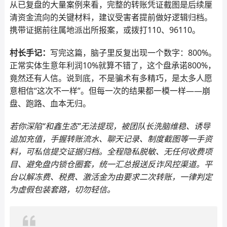
从已复盘的大量案例来看，完整的转账凭证截图是后续厘
清资金流向的关键材料，建议受害者提前做好逻辑归档。
携带证据前往属地派出所报案，或拨打110、96110。
村长手记：
写完这篇，脑子里反复出现一个数字：800%。
正常实体生意年利润10%就算不错了，这个盘承诺800%，
竟然还有人信。说到底，不是骗术有多精巧，是太多人愿
意相信“这次不一样”。但每一次的结果都一模一样——崩
盘、跑路、血本无归。
若你深陷“和鑫生态”无法提现，被团队长洗脑维稳、诱导
追加充值，手握转账流水、聊天记录、制度截图等一手资
料，可私信提交证据归档。全程隐私脱敏、无任何收费项
目、避免盘内锁仓圈套，统一汇总报送反诈风控渠道。平
台以解冻费、税费、激活金为由要求二次转账，一律判定
为虚假包装套路，切勿轻信。