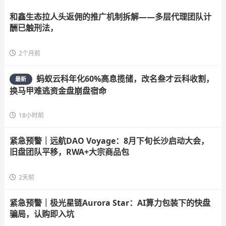
和鑫生态拉人头返佣的推广机制拆解——多层代理团队计
酬已触刑法，
2个月前
蚂蚁云科年化60%高息揽储，改名叁才云科收割，
最新
换马甲难逃资金盘崩盘宿命
18小时前
紧急预警｜远航DAO Voyage：8月下旬长沙启动大会，
旧盘团队平移，RWA+大宗商品包
2天前
紧急预警｜极光星链Aurora Star：AI算力包装下的快盘
骗局，认购即入坑