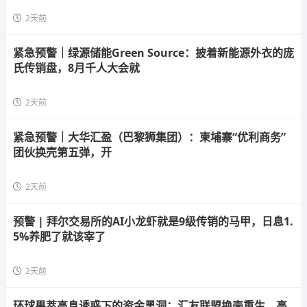
2天前
紧急预警｜绿源储能Green Source：披着新能源外衣的庞
氏传销盘，8月千人大会就
2天前
紧急预警｜大华汇盈（巴黎狮集团）：柬埔寨“优利商务”
团伙换壳第五弹，开
2天前
预警 | 拜尔交易所的AI小龙虾就是9级传销的马甲，日息1.
5%养肥了就该宰了
2天前
环球果萃高息诱惑下的资金黑洞：汇友联盟换壳重生，高