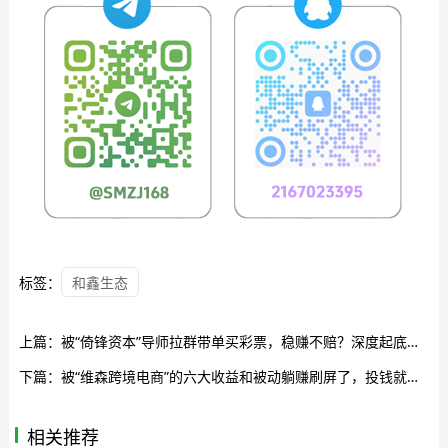
标签：
和鑫生态
上篇：
被“倚锋资本”导师拉群带单买彩票，稳赚不赔？深度起底套牌杀猪盘的五大收割流程
下篇：
被“维森跨境电商”的六大收益和被动躺赚刷屏了，投钱就能当环球商业家？起底分红类资金盘的五大收割套路
相关推荐