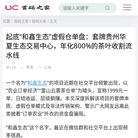
位置：
首码之家
/
首码头条
/
正文
起底“和鑫生态”虚假仓单盘：套牌贵州华
夏生态交易中心，年化800%的茶叶收割流
水线
05-14
佚名
2.3k
一个名为“
和鑫生态
”的项目近期在社交平台频繁出现，以
“农业订单经济”“雷山云雾茶仓单”为噱头，宣称1999元一
单、日结收益、层级躺赚。本文深度拆解该项目的套牌本
质、虚假仓单模式及非法传销架构，警示广大网友远离此
类披着“订单农业”外衣的资金盘骗局。
“和鑫生态”这个名字，最近在微信群和社交平台上出现频
率很高。