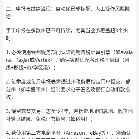
二、申报与缴纳流程：自动化已成标配，人工操作风险陡
增
手工申报在多数州已不可持续，尤其当业务覆盖超3个州
时：
1. 必须使用经州税务部门认证的销售税计算引擎（如Avala
ra、TaxJar或Vertex），确保实时适配各州税率层级（州
级+郡级+市/学区级）；
2. 每季度或每月申报表需通过州税务局指定门户提交，部
分州（如华盛顿州）强制要求电子签名及银行自动扣款授
权；
3. 保留完整交易日志至少4年，包括IP地址归属地、收货地
址验证结果、免税证书编号（如适用）；
4. 若使用第三方电商平台（Amazon、eBay等），须确认