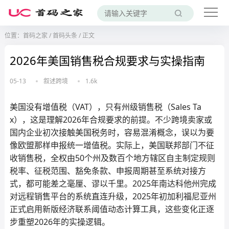
位置：
首码之家
/
首码头条
/
正文
2026年美国销售税合规要求与实操指南
05-13
叙述跨境
1.6k
美国没有增值税（VAT），只有州级销售税（Sales Ta
x），这是理解2026年合规要求的前提。不少跨境卖家或
国内企业初次接触美国税务时，容易混淆概念，误以为要
像欧盟那样申报统一增值税。实际上，美国联邦部门不征
收销售税，全权由50个州及数百个地方辖区自主制定规则
税率、征税范围、豁免条款、申报周期甚至系统对接方
式，都可能差之毫厘、谬以千里。2025年南达科他州完成
对远程销售平台的系统直连升级，2025年初加利福尼亚州
正式启用新版经济联系阈值动态计算工具，这些变化正逐
步重塑2026年的实操逻辑。