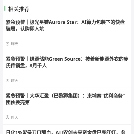
相关推荐
紧急预警｜极光星链Aurora Star：AI算力包装下的快盘
骗局，认购即入坑
昨天
紧急预警｜绿源储能Green Source：披着新能源外衣的庞
氏传销盘，8月千人
昨天
紧急预警｜大华汇盈（巴黎狮集团）：柬埔寨“优利商务”
团伙换壳第
昨天
日化1%皆是刀口舔血，ATI农创未来资金盘已亮红灯，参