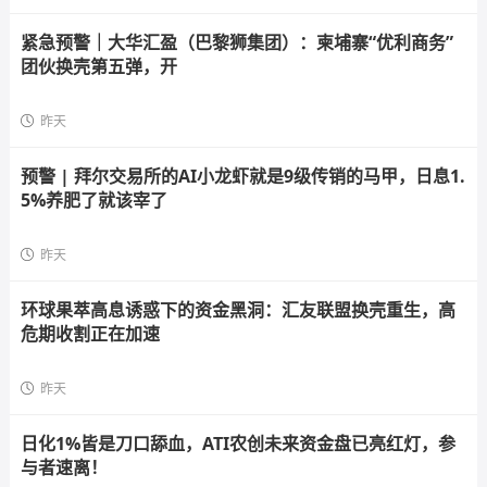
紧急预警｜大华汇盈（巴黎狮集团）：柬埔寨“优利商务”
团伙换壳第五弹，开
昨天
预警 | 拜尔交易所的AI小龙虾就是9级传销的马甲，日息1.
5%养肥了就该宰了
昨天
环球果萃高息诱惑下的资金黑洞：汇友联盟换壳重生，高
危期收割正在加速
昨天
日化1%皆是刀口舔血，ATI农创未来资金盘已亮红灯，参
与者速离！