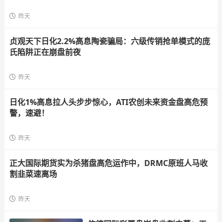
昨天
贞观天下日化2.2%高息陶瓷骗局：六级传销抢单模式的庞
氏陷阱正在崩盘前夜
昨天
日化1%高息拉人头步步惊心，ATI农创未来资金盘高危预
警，速避！
昨天
正大国际期货实为杀猪盘高危运作中，DRMC原班人马收
割韭菜速离场
昨天