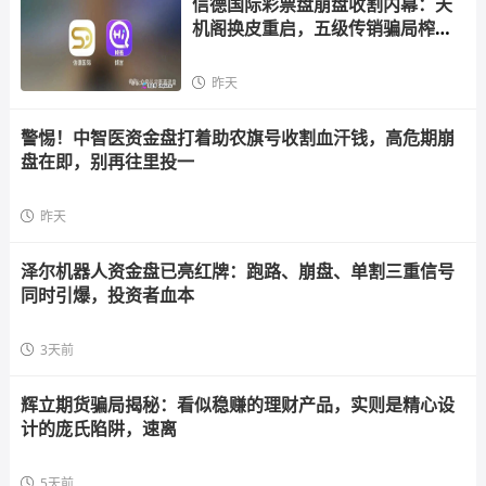
信德国际彩票盘崩盘收割内幕：天
机阁换皮重启，五级传销骗局榨干
散户，立即
昨天
警惕！中智医资金盘打着助农旗号收割血汗钱，高危期崩
盘在即，别再往里投一
昨天
泽尔机器人资金盘已亮红牌：跑路、崩盘、单割三重信号
同时引爆，投资者血本
3天前
辉立期货骗局揭秘：看似稳赚的理财产品，实则是精心设
计的庞氏陷阱，速离
5天前