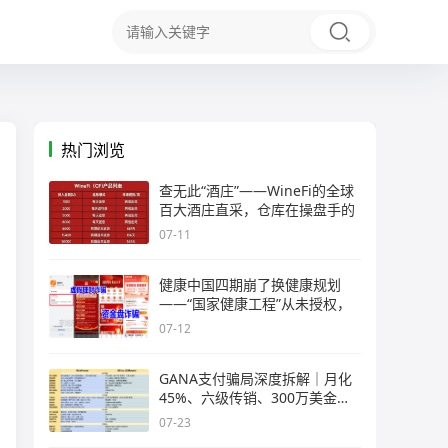
热门浏览
查无此“酒庄”——WineFi的全球
百大酒庄直采，仓库在操盘手的
07-11
健康中国四期崩了换健康规划
——“国家健康工程”从未授权，
07-12
GANA支付骗局深度拆解｜月化
45%、六级传销、300万美金窟
窿，拉菲
07-23