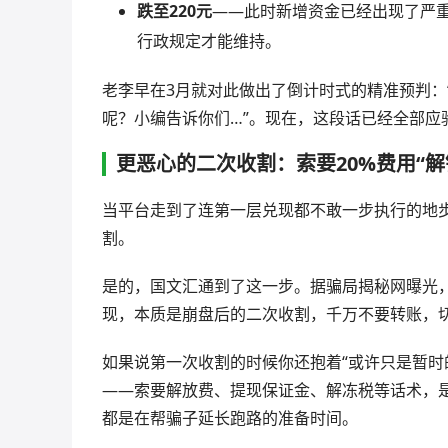
跌至220元
——此时新增资金已经出现了严
行政规定才能维持。
老李早在3月就对此做出了倒计时式的精准预判：
呢？小编告诉你们…”。现在，这段话已经全部应
更恶心的二次收割：索要20%费用“解
当平台走到了连第一层兑现都不敢一步执行的地
割。
是的，国文汇通到了这一步。据骗局揭秘网曝光，
现，本质是崩盘后的二次收割，千万不要转账，切
如果说第一次收割的时候你还抱着“或许只是暂时
——索要解放费、提现保证金、解冻税等话术，
都是在帮骗子延长跑路的准备时间。