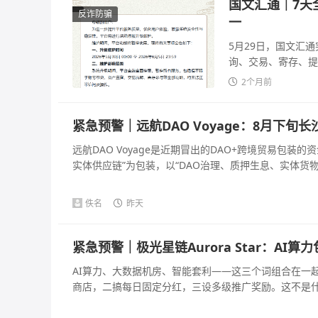
国文汇通｜7天
反诈防骗
一
5月29日，国文汇
询、交易、寄存、提
2个月前
紧急预警｜远航DAO Voyage：8月下
远航DAO Voyage是近期冒出的DAO+跨境贸易包
实体供应链”为包装，以“DAO治理、质押生息、实体货物兜
佚名
昨天
紧急预警｜极光星链Aurora Star：A
AI算力、大数据机房、智能套利——这三个词组合在一
商店，二搞每日固定分红，三设多级推广奖励。这不是什么A