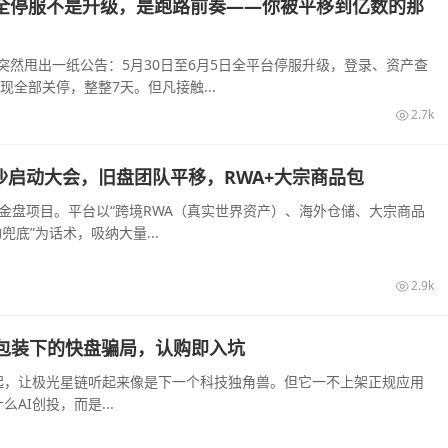
全停服不是升级，是跑路前奏——你被平移到亿数的那
通突然甩出一纸公告：5月30日至6月5日全平台停服升级，登录、资产查
现全部关停，整整7天。但凡接触...
2.7k
旬长沙启动大会，旧盘团队平移，RWA+大宗商品包
装的资金盘项目。平台以“跨境RWA（真实世界资产）、海外仓储、大宗商品
底”为话术，吸纳大量...
2.9k
I算力包装下的快盘骗局，认购即入坑
起，让极光星链听起来像是下一个科技独角兽。但它一不上架正规应用
I创投，而是...