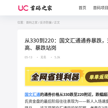
首页
首码项
位置：
首码之家
/
反诈防骗
/
正文
从330到220：国文汇通通券暴跌
高、暴跌站岗
05-13
无名
5.3k
国文汇通
的通券价格从330跌至220附近，跌幅
氏资金盘的最后阶段往往表现为——新人入场速
挤兑——这正是国文汇通目前的写照。老李在3月