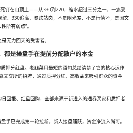
死钉在山顶上——从330到220，缩水超过三分之一。一篇受
观望、330追高、暴跌站岗，不是眼光差、不是行情坏，是国文
人性所有弱点”。
全是无力回天的受害者。
背后，都是操盘手在提前分配散户的本金
纱的质押分红盘。老韭菜用最短的语句总结清楚了它的核心运作
背靠文交所的招牌，通过质押分红、高收益来吸引群众的资金
的日回报、红盘回购，全部来源于新进入的通券买家和质押者
操盘手已完成第一轮拉新，新人接盘踊跃，资金净流入尚可。