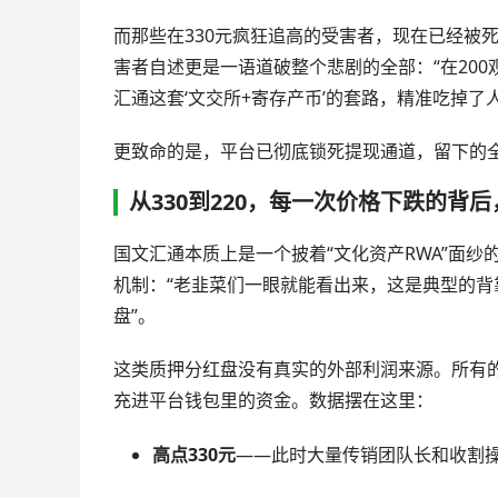
而那些在330元疯狂追高的受害者，现在已经被死
害者自述更是一语道破整个悲剧的全部：“在200
汇通这套‘文交所+寄存产币’的套路，精准吃掉了
更致命的是，平台已彻底锁死提现通道，留下的
从330到220，每一次价格下跌的
国文汇通本质上是一个披着“文化资产RWA”面
机制：“老韭菜们一眼就能看出来，这是典型的
盘”。
这类质押分红盘没有真实的外部利润来源。所有
充进平台钱包里的资金。数据摆在这里：
高点330元
——此时大量传销团队长和收割