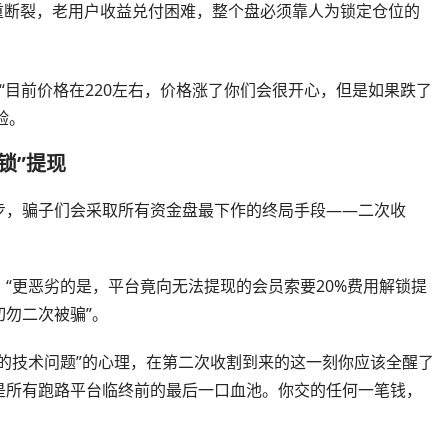
重断裂，老用户收益兑付困难，整个盘必须靠人为锁定仓位的
“目前价格在220左右，价格涨了你们会很开心，但是如果跌了
验。
锁”提现
步，骗子们会采取所有资金盘最下作的终局手段——二次收
“更恶劣的是，平台竟向无法提现的会员索要20%费用解锁提
勿二次被骗”。
的技术问题”的心理，在第二次收割到来的这一刻你应该全醒了
是所有跑路平台临终前的最后一口血池。你交的任何一笔钱，