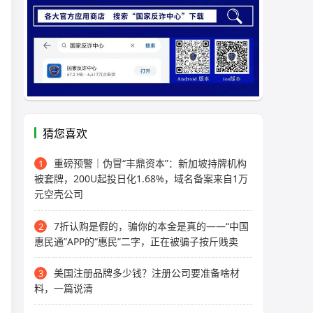
猜您喜欢
重磅预警｜伪冒“丰鼎资本”：新加坡持牌机构
1
被套牌，200U起投日化1.68%，域名备案来自1万
元空壳公司
7折认购是假的，骗你的本金是真的——“中国
2
惠民通”APP的“惠民”二字，正在被骗子按斤贱卖
美国注册品牌多少钱？注册公司要准备啥材
3
料，一篇说清