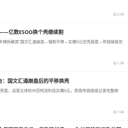
2.0k
——亿数ESOO换个壳继续割
，辛辣拆解其“国文汇通崩盘→强制平移→实缴0元空壳接盘→传销层级完
1.9k
台：国文汇通崩盘后的平移换壳
换壳盘，运营主体杭州百柯流科技实缴0元，原盘传销层级记录完整继
1.4k