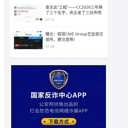
查无此“工程”——CC2026三年换
了三个名字，央企发了三份声明
07-12
曝光：假冒CME Group芝加哥交
易所，要注意啊！
07-20