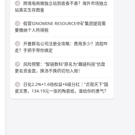
跨境电商做独立站到底香不香？海外市场独立
4
站真实生存图鉴
假冒SINOMINE RESOURCE中矿集团提现需
5
要缴纳个人所得税
开曼群岛公司注册全攻略：费用多少？流程咋
6
走？手把手带你搞定
风险预警：“智链数科”原名为“趣链科技”仿盘
7
更名资金盘，换汤不换药切勿入局！
日化2.2%+1.6倍权益+6级分红｜“贞观天下”国
8
瓷文票，134.19元一张的陶瓷纸，谁给你的勇气？