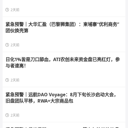
2天前
紧急预警｜大华汇盈（巴黎狮集团）：柬埔寨“优利商务”
团伙换壳第
2天前
日化1%皆是刀口舔血，ATI农创未来资金盘已亮红灯，参
与者速离！
2天前
紧急预警｜远航DAO Voyage：8月下旬长沙启动大会，
旧盘团队平移，RWA+大宗商品包
2天前