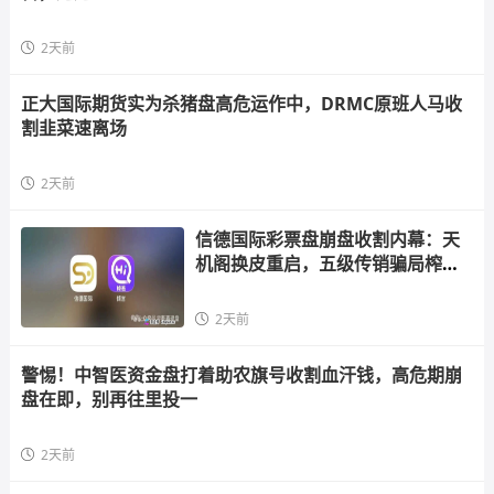
2天前
正大国际期货实为杀猪盘高危运作中，DRMC原班人马收
割韭菜速离场
2天前
信德国际彩票盘崩盘收割内幕：天
机阁换皮重启，五级传销骗局榨干
散户，立即
2天前
警惕！中智医资金盘打着助农旗号收割血汗钱，高危期崩
盘在即，别再往里投一
2天前