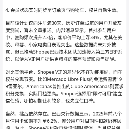
4. 会员状态实时同步至订单页与购物车，权益自动生效。
目前该计划仅向注册满30天、历史订单≥2笔的用户开放灰
度测试，暂未全量推送。内部消息显示，首批参与用户
中，复购频次提升2.3倍，客单价平均上浮34%，尤其在美
妆、母婴、小家电类目表现突出。这些数据尚未对外披
露，但已推动Shopee巴西技术团队加速接入第三方ERP系
统，以便为VIP用户提供更精准的库存预警和预售提醒。
对比其他平台，Shopee VIP的差异化不在功能堆砌，而在
权益兑现节奏。比如Mercado Libre Plus的免运费需满19
9雷亚尔，Americanas曾推出的Clube Americanas则要求
积分兑换，实际门槛更高。Shopee选择用“即时可用”建立
信任感，哪怕初期让利较多，也先立住口碑。
当然，挑战依然存在。巴西央行数据显示，2025年前八个
月信用卡逾期率升至6.2%，部分用户对周期性扣款仍存顾
虑。为此，Shopee在付款页增设“随时取消、当月权益保