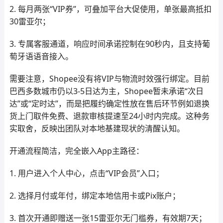
2. 每月两张“VIP券”，可叠加平台大促使用，单张最高抵扣
30雷亚尔；
3. 专属客服通道，响应时间承诺控制在90秒内，且支持葡
萄牙语语音接入。
需要注意，Shopee没有将VIP与物流时效强行绑定。目前
巴西多数城市仍以3-5日达为主，Shopee暂未承诺“次日
达”或“定时达”，而是把履约确定性放在售后环节例如退换
货上门取件免费、退款审核提速至24小时内完成。这种务
实取舍，反映出团队对本地基建现状的清醒认知。
开通流程简洁，完全嵌入App主路径：
1. 用户进入个人中心，点击“VIP会员”入口；
2. 选择月付或年付，绑定本地信用卡或Pix账户；
3. 首次开通即赠送一张15雷亚尔无门槛券，有效期7天；