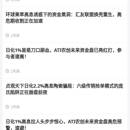
环球果萃高息诱惑下的资金黑洞：汇友联盟换壳重生，高
危期收割正在加速
2天前
日化1%皆是刀口舔血，ATI农创未来资金盘已亮红灯，参
与者速离！
2天前
贞观天下日化2.2%高息陶瓷骗局：六级传销抢单模式的庞
氏陷阱正在崩盘前夜
2天前
日化1%高息拉人头步步惊心，ATI农创未来资金盘高危预
警，速避！