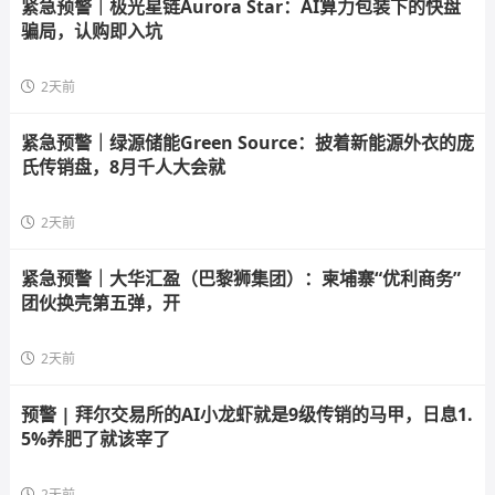
紧急预警｜极光星链Aurora Star：AI算力包装下的快盘
骗局，认购即入坑
2天前
紧急预警｜绿源储能Green Source：披着新能源外衣的庞
氏传销盘，8月千人大会就
2天前
紧急预警｜大华汇盈（巴黎狮集团）：柬埔寨“优利商务”
团伙换壳第五弹，开
2天前
预警 | 拜尔交易所的AI小龙虾就是9级传销的马甲，日息1.
5%养肥了就该宰了
2天前