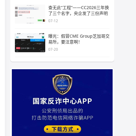
查无此“工程”——CC2026三年换
了三个名字，央企发了三份声明
07-12
曝光：假冒CME Group芝加哥交
易所，要注意啊！
07-20