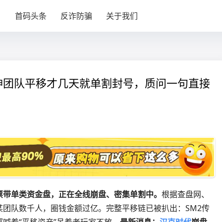
目
首码头条
反诈防骗
关于我们
神团队平移才几天就单割封号，质问一句直接
票带单类资金盘，正在全线崩盘、密集单割中。
根据查盘网、
团队数千人，圈钱金额过亿。完整平移链已被扒出：SM2传
喊着“平移资产”吊着老玩家不放。
最新消息：
汉克时代
崩盘