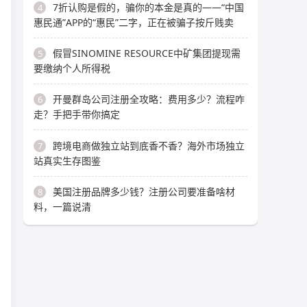
7折认购是假的，骗你的本金是真的——“中国
4
惠民通”APP的“惠民”二字，正在被骗子按斤贱卖
假冒SINOMINE RESOURCE中矿集团提现需
5
要缴纳个人所得税
开曼群岛公司注册全攻略：费用多少？流程咋
6
走？手把手带你搞定
跨境电商做独立站到底香不香？海外市场独立
7
站真实生存图鉴
美国注册品牌多少钱？注册公司要准备啥材
8
料，一篇说清