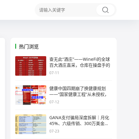
热门浏览
查无此“酒庄”——WineFi的全球
百大酒庄直采，仓库在操盘手的
07-11
健康中国四期崩了换健康规划
——“国家健康工程”从未授权，
07-12
GANA支付骗局深度拆解｜月化
45%、六级传销、300万美金窟
窿，拉菲
07-23