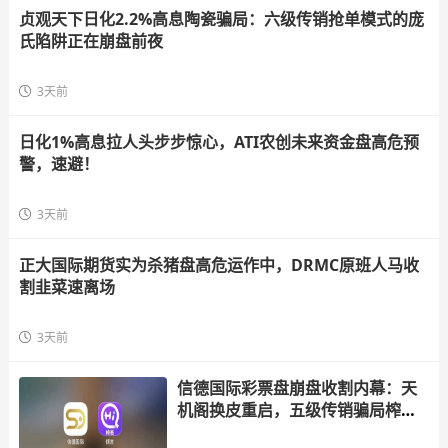
贞观天下日化2.2%高息陶瓷骗局：六级传销抢单模式的庞
氏陷阱正在崩盘前夜
3天前
日化1%高息拉人头步步惊心，ATI农创未来资金盘高危预
警，速避！
3天前
正大国际期货实为杀猪盘高危运作中，DRMC原班人马收
割韭菜速离场
3天前
信德国际彩票盘崩盘收割内幕：天
机阁换皮重启，五级传销骗局榨干
散户，立即