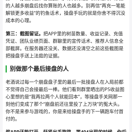
的人越多崩盘后找你算账的人也越多。别再信“再充一笔能
解锁更多收益”的钓鱼话术，操盘手玩的就是你舍不得沉没
成本的心理。
第三：截图留证。
把APP里的树苗数量、收益记录、充值
凭证、团队业绩页面、群聊里的宣传话术、推荐人信息全
部截屏。在服务器还没关、数据还没清空之前这些截图是
把操盘手送上法庭的证据。
别做那个最后接盘的人
老酒说过每一个崩盘盘子里的最后一批接盘人在入局前都
不觉得自己会接最后一棒。他们看到群里晒出的P5收益图
心里想的是“我再拉两个人就能回本”，等操盘手关网那一
刻他们变成了那个“崩盘前还往里投了上万块”的冤大头。
你不是来参与游戏的，你是来给操盘手的下一辆跑车付首
付的。