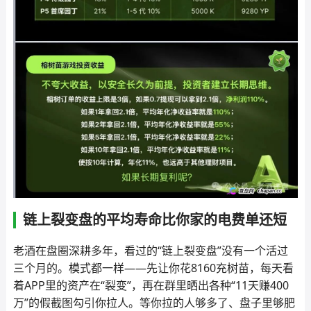
链上裂变盘的平均寿命比你家的电费单还短
老酒在盘圈深耕多年，看过的“链上裂变盘”没有一个活过
三个月的。模式都一样——先让你花8160充树苗，每天看
着APP里的资产在“裂变”，再在群里晒出各种“11天赚400
万”的假截图勾引你拉人。等你拉的人够多了、盘子里够肥