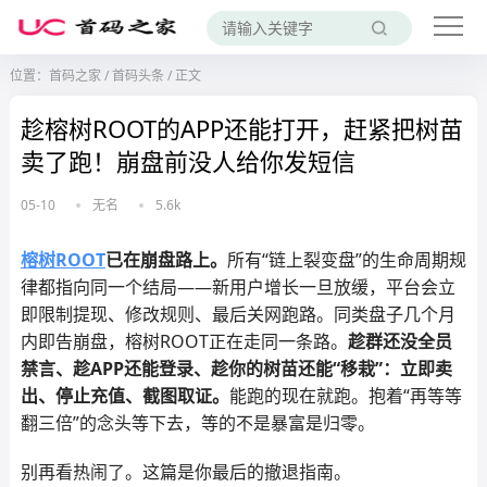
位置：
首码之家
/
首码头条
/
正文
趁榕树ROOT的APP还能打开，赶紧把树苗
卖了跑！崩盘前没人给你发短信
05-10
无名
5.6k
榕树ROOT
已在崩盘路上。
所有“链上裂变盘”的生命周期规
律都指向同一个结局——新用户增长一旦放缓，平台会立
即限制提现、修改规则、最后关网跑路。同类盘子几个月
内即告崩盘，榕树ROOT正在走同一条路。
趁群还没全员
禁言、趁APP还能登录、趁你的树苗还能“移栽”：立即卖
出、停止充值、截图取证。
能跑的现在就跑。抱着“再等等
翻三倍”的念头等下去，等的不是暴富是归零。
别再看热闹了。这篇是你最后的撤退指南。