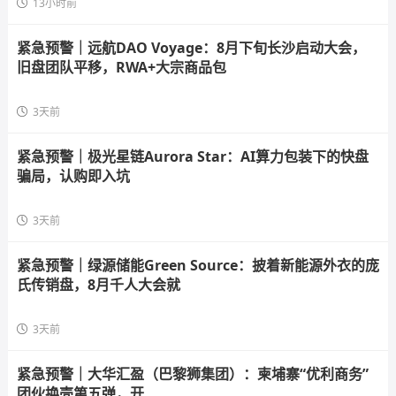
13小时前
紧急预警｜远航DAO Voyage：8月下旬长沙启动大会，
旧盘团队平移，RWA+大宗商品包
3天前
紧急预警｜极光星链Aurora Star：AI算力包装下的快盘
骗局，认购即入坑
3天前
紧急预警｜绿源储能Green Source：披着新能源外衣的庞
氏传销盘，8月千人大会就
3天前
紧急预警｜大华汇盈（巴黎狮集团）：柬埔寨“优利商务”
团伙换壳第五弹，开