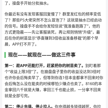
了，操盘手开始分批抽水。
你最近有没有发现客服回复慢了？群里发红包的频率变低
了？那些P5大佬突然不怎么冒泡了？这就是抽水已经启动
的信号。操盘手不会给你发短信说“我准备跑路了”，他的
方式更隐蔽——先让客服装死，再让规则悄悄“升级”，最
后在你的树苗显示“恭喜赚到3倍收益准备移栽”的那个早
晨，APP打不开了。
现在——就现在——做这三件事
第一：趁APP还能打开，赶紧把你的树苗卖了。
别盯着那
个“收益上限3倍”了。在崩盘盘子里你的收益没达到3倍时
也许你会后悔卖早了，但等到你连1倍本金都拿不回来时你
会后悔怎么没在能卖的时候哪怕少赚点也卖了。8160的本
金拿回六千就是大赚，拿回三千也能止损，一分拿不回来
就是全部亏完。
第二：停止充值、停止拉人。
你充得越多锁得越死，你拉