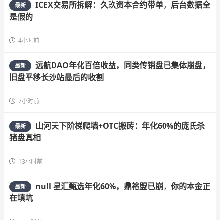
ICEX交易所拆解：久玖资本合约带单，后台数据全
最新
是假的
4小时前
远航DAO年化百倍收益，同类传销盘已集体崩盘，
最新
旧盘平移长沙站最后的收割
7小时前
山河天下阶梯爬墙+OTC搬砖：年化60%的庞氏杀
最新
猪盘真相
13小时前
null 星汇甄选年化60%，鼎裕盟已崩，你的本金正
最新
在填坑