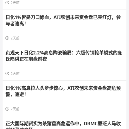
2天前
日化1%皆是刀口舔血，ATI农创未来资金盘已亮红灯，参
与者速离！
2天前
贞观天下日化2.2%高息陶瓷骗局：六级传销抢单模式的庞
氏陷阱正在崩盘前夜
2天前
日化1%高息拉人头步步惊心，ATI农创未来资金盘高危预
警，速避！
2天前
正大国际期货实为杀猪盘高危运作中，DRMC原班人马收