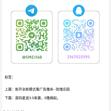
标签：
上篇：
新开全新模式看广告撸米--玫瑰庄园
下篇：
首码星途3.0来袭，0撸搞起。