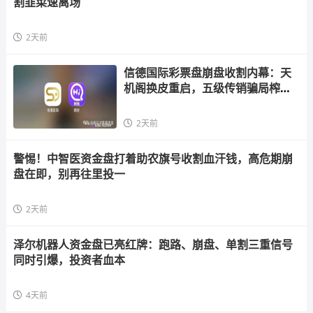
割韭菜速离场
2天前
信德国际彩票盘崩盘收割内幕：天
机阁换皮重启，五级传销骗局榨干
散户，立即
2天前
警惕！中智医资金盘打着助农旗号收割血汗钱，高危期崩
盘在即，别再往里投一
2天前
泽尔机器人资金盘已亮红牌：跑路、崩盘、单割三重信号
同时引爆，投资者血本
4天前