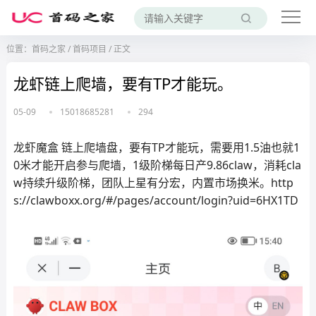
位置：
首码之家
/
首码项目
/
正文
龙虾链上爬墙，要有TP才能玩。
05-09
15018685281
294
龙虾魔盒 链上爬墙盘，要有TP才能玩，需要用1.5油也就1
0米才能开启参与爬墙，1级阶梯每日产9.86claw，消耗cla
w持续升级阶梯，团队上星有分宏，内置市场换米。http
s://clawboxx.org/#/pages/account/login?uid=6HX1TD