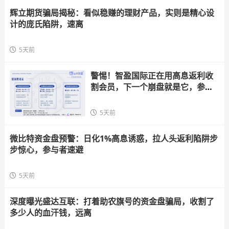
辉立期货骗局揭秘：看似稳赚的理财产品，实则是精心设
计的庞氏陷阱，速离
5天前
警惕！智盈国际正在用高息返利收
割会员，下一个崩盘就是它，参与
者快跑
5天前
微比特资金盘预警：日化1%高息诱惑，拉人头返利陷阱步
步惊心，参与者速避
5天前
深度曝光盛达互联：打着助农旗号的资金盘骗局，收割了
多少人的血汗钱，远离