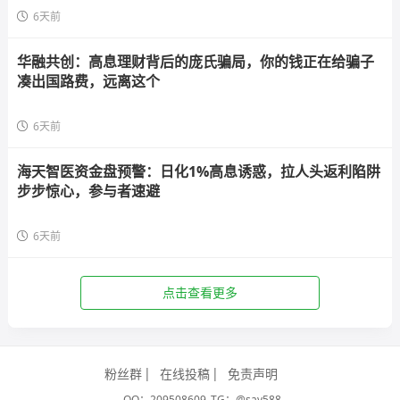
6天前
华融共创：高息理财背后的庞氏骗局，你的钱正在给骗子
凑出国路费，远离这个
6天前
海天智医资金盘预警：日化1%高息诱惑，拉人头返利陷阱
步步惊心，参与者速避
6天前
点击查看更多
粉丝群
在线投稿
免责声明
QQ：209508609
TG：@say588