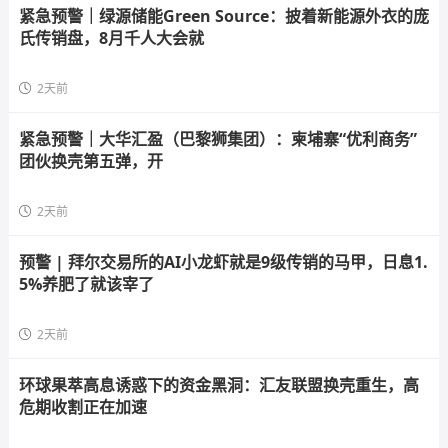
紧急预警｜绿源储能Green Source：披着新能源外衣的庞
氏传销盘，8月千人大会就
2天前
紧急预警｜大华汇盈（巴黎狮集团）：柬埔寨“优利商务”
团伙换壳第五弹，开
2天前
预警 | 拜尔交易所的AI小龙虾就是9级传销的马甲，日息1.
5%养肥了就该宰了
2天前
环球果萃高息诱惑下的资金黑洞：汇友联盟换壳重生，高
危期收割正在加速