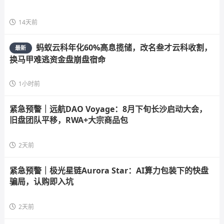
14天前
蚂蚁云科年化60%高息揽储，改名叁才云科收割，
最新
换马甲难逃资金盘崩盘宿命
1小时前
紧急预警｜远航DAO Voyage：8月下旬长沙启动大会，
旧盘团队平移，RWA+大宗商品包
2天前
紧急预警｜极光星链Aurora Star：AI算力包装下的快盘
骗局，认购即入坑
2天前