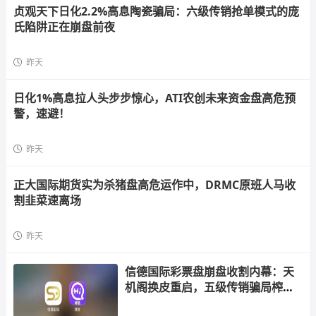
贞观天下日化2.2%高息陶瓷骗局：六级传销抢单模式的庞
氏陷阱正在崩盘前夜
昨天
日化1%高息拉人头步步惊心，ATI农创未来资金盘高危预
警，速避！
昨天
正大国际期货实为杀猪盘高危运作中，DRMC原班人马收
割韭菜速离场
昨天
信德国际彩票盘崩盘收割内幕：天
机阁换皮重启，五级传销骗局榨干
散户，立即