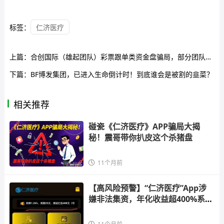
标签：
仁济医疗
上篇：
合创国际（雄起团队）彩票跟单类资金盘骗局，部分团队已经撤离，高度预警，即将崩盘跑路！
下篇：
BF博发集团，已进入生命倒计时！到底谁会是被割的韭菜？
相关推荐
碰瓷《仁济医疗》APP骗局大揭
秘！震哥带你扒皮这个杀猪盘
11个月前
【高风险预警】“仁济医疗”App涉
嫌非法集资，年化收益超400%系典
型杀