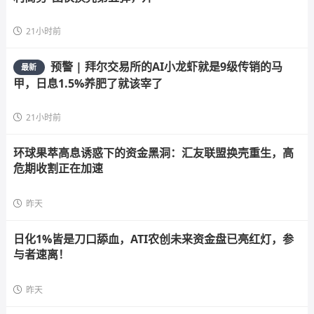
21小时前
预警 | 拜尔交易所的AI小龙虾就是9级传销的马
最新
甲，日息1.5%养肥了就该宰了
21小时前
环球果萃高息诱惑下的资金黑洞：汇友联盟换壳重生，高
危期收割正在加速
昨天
日化1%皆是刀口舔血，ATI农创未来资金盘已亮红灯，参
与者速离！
昨天