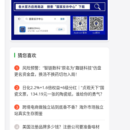
猜您喜欢
风险预警：“智链数科”原名为“趣链科技”仿盘
1
更名资金盘，换汤不换药切勿入局！
日化2.2%+1.6倍权益+6级分红｜“贞观天下”国
2
瓷文票，134.19元一张的陶瓷纸，谁给你的勇气？
跨境电商做独立站到底香不香？海外市场独立
3
站真实生存图鉴
美国注册品牌多少钱？注册公司要准备啥材
4