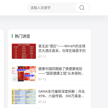
热门浏览
查无此“酒庄”——WineFi的全球
百大酒庄直采，仓库在操盘手的
07-11
健康中国四期崩了换健康规划
——“国家健康工程”从未授权，
07-12
GANA支付骗局深度拆解｜月化
45%、六级传销、300万美金窟
窿，拉菲
07-23