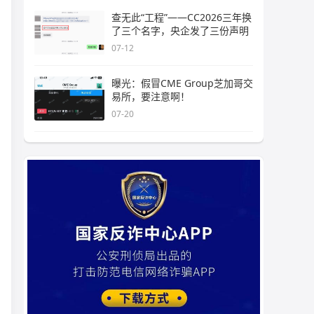
查无此“工程”——CC2026三年换
了三个名字，央企发了三份声明
07-12
曝光：假冒CME Group芝加哥交
易所，要注意啊！
07-20