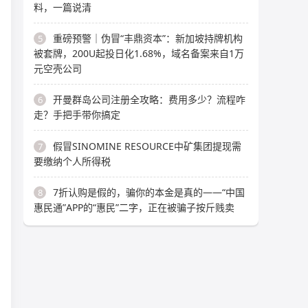
料，一篇说清
重磅预警｜伪冒“丰鼎资本”：新加坡持牌机构
5
被套牌，200U起投日化1.68%，域名备案来自1万
元空壳公司
开曼群岛公司注册全攻略：费用多少？流程咋
6
走？手把手带你搞定
假冒SINOMINE RESOURCE中矿集团提现需
7
要缴纳个人所得税
7折认购是假的，骗你的本金是真的——“中国
8
惠民通”APP的“惠民”二字，正在被骗子按斤贱卖