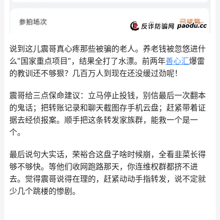
说到这儿震哥真心疼那些被骗的老人。养老钱被忽悠进什
么"国家重点项目"，结果全打了水漂。前两年
善心汇
爆雷
的教训还不够狠？几百万人到现在还没缓过劲呢！
震哥给三点保命建议：立马停止投钱，别信最后一次翻本
的鬼话；把转账记录和聊天截图存手机云盘；赶紧带着证
据去经侦报案。顺手把这条转发家族群，能救一个是一
个。
最后说句大实话，荣裕合这盘子啥时候崩，全看韭菜长得
够不够快。等他们收网跑路那天，你连维权群都挤不进
去。觉得震哥说得在理的，赶紧动动手指转发，说不定就
少几个跳楼的惨剧。