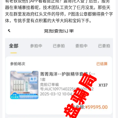
有老铁说他们APP看着挺正规？震哥托人查了后台，服务
器在柬埔寨挂着呢，技术团队工资欠了仨月没发。那些天
天在群里发政府红头文件的导师，P图连公章都懒得换个字
体，专挑手里有点积蓄的大爷大妈和宝妈下手。