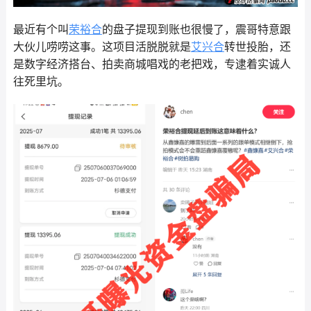
最近有个叫
荣裕合
的盘子提现到账也很慢了，震哥特意跟
大伙儿唠唠这事。这项目活脱脱就是
艾兴合
转世投胎，还
是数字经济搭台、拍卖商城唱戏的老把戏，专逮着实诚人
往死里坑。