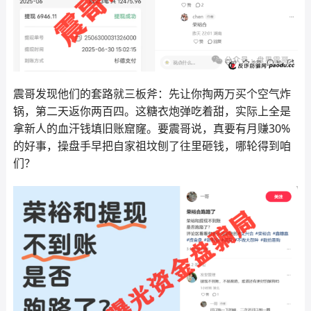
震哥发现他们的套路就三板斧：先让你掏两万买个空气炸
锅，第二天返你两百四。这糖衣炮弹吃着甜，实际上全是
拿新人的血汗钱填旧账窟窿。要震哥说，真要有月赚30%
的好事，操盘手早把自家祖坟刨了往里砸钱，哪轮得到咱
们？