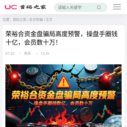
位置：
首码之家
/
反诈防骗
/
正文
荣裕合资金盘骗局高度预警，操盘手圈钱
十亿，会员数十万！
07-22
佚名
13.1k