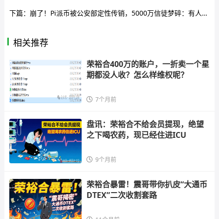
下篇：
崩了！Pi派币被公安部定性传销，5000万信徒梦碎：有人卖房梭哈，有人拉全家入坑，如今只剩绝望
相关推荐
荣裕合400万的账户，一折卖一个星
期都没人收？怎么样维权呢？
7个月前
盘讯：荣裕合不给会员提现，绝望
之下喝农药，现已经住进ICU
9个月前
荣裕合暴雷！震哥带你扒皮“大通币
DTEX”二次收割套路