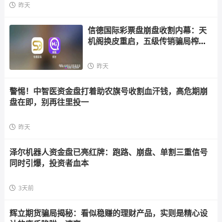
昨天
信德国际彩票盘崩盘收割内幕：天
机阁换皮重启，五级传销骗局榨干
散户，立即
昨天
警惕！中智医资金盘打着助农旗号收割血汗钱，高危期崩
盘在即，别再往里投一
昨天
泽尔机器人资金盘已亮红牌：跑路、崩盘、单割三重信号
同时引爆，投资者血本
3天前
辉立期货骗局揭秘：看似稳赚的理财产品，实则是精心设