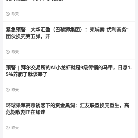
昨天
紧急预警｜大华汇盈（巴黎狮集团）：柬埔寨“优利商务”
团伙换壳第五弹，开
昨天
预警 | 拜尔交易所的AI小龙虾就是9级传销的马甲，日息1.
5%养肥了就该宰了
昨天
环球果萃高息诱惑下的资金黑洞：汇友联盟换壳重生，高
危期收割正在加速
昨天