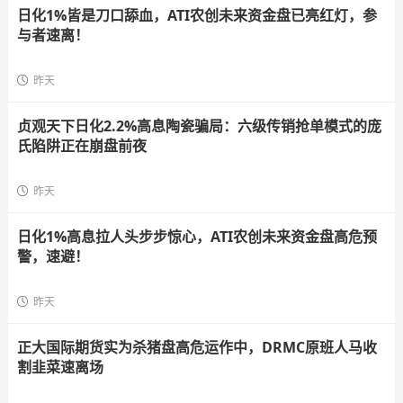
日化1%皆是刀口舔血，ATI农创未来资金盘已亮红灯，参
与者速离！
昨天
贞观天下日化2.2%高息陶瓷骗局：六级传销抢单模式的庞
氏陷阱正在崩盘前夜
昨天
日化1%高息拉人头步步惊心，ATI农创未来资金盘高危预
警，速避！
昨天
正大国际期货实为杀猪盘高危运作中，DRMC原班人马收
割韭菜速离场