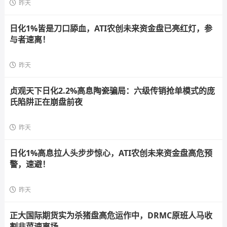
昨天
日化1%皆是刀口舔血，ATI农创未来资金盘已亮红灯，参
与者速离！
昨天
贞观天下日化2.2%高息陶瓷骗局：六级传销抢单模式的庞
氏陷阱正在崩盘前夜
昨天
日化1%高息拉人头步步惊心，ATI农创未来资金盘高危预
警，速避！
昨天
正大国际期货实为杀猪盘高危运作中，DRMC原班人马收
割韭菜速离场