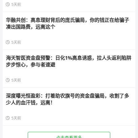
5天前
华融共创：高息理财背后的庞氏骗局，你的钱正在给骗子
凑出国路费，远离这个
5天前
海天智医资金盘预警：日化1%高息诱惑，拉人头返利陷阱
步步惊心，参与者速避
5天前
深度曝光恒盈彩：打着助农旗号的资金盘骗局，收割了多
少人的血汗钱，远离！
5天前
点击查看更多