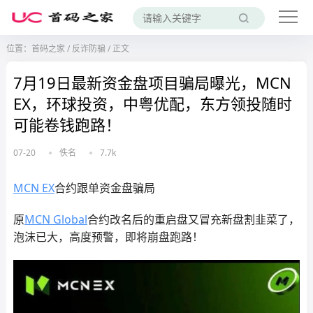
位置：
首码之家
/
反诈防骗
/
正文
7月19日最新资金盘项目骗局曝光，MCN
EX，环球投资，中粤优配，东方领投随时
可能卷钱跑路！
07-20
佚名
7.7k
MCN EX
合约跟单资金盘骗局
原
MCN Global
合约改名后的重启盘又冒充新盘割韭菜了，
泡沫已大，高度预警，即将崩盘跑路！