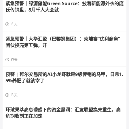
紧急预警｜绿源储能Green Source：披着新能源外衣的庞
氏传销盘，8月千人大会就
昨天
紧急预警｜大华汇盈（巴黎狮集团）：柬埔寨“优利商务”
团伙换壳第五弹，开
昨天
预警 | 拜尔交易所的AI小龙虾就是9级传销的马甲，日息1.
5%养肥了就该宰了
昨天
环球果萃高息诱惑下的资金黑洞：汇友联盟换壳重生，高
危期收割正在加速