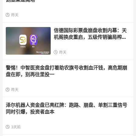
昨天
信德国际彩票盘崩盘收割内幕：天
机阁换皮重启，五级传销骗局榨干
散户，立即
昨天
警惕！中智医资金盘打着助农旗号收割血汗钱，高危期崩
盘在即，别再往里投一
昨天
泽尔机器人资金盘已亮红牌：跑路、崩盘、单割三重信号
同时引爆，投资者血本
3天前