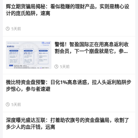
辉立期货骗局揭秘：看似稳赚的理财产品，实则是精心设
计的庞氏陷阱，速离
5天前
警惕！智盈国际正在用高息返利收
割会员，下一个崩盘就是它，参与
者快跑
5天前
微比特资金盘预警：日化1%高息诱惑，拉人头返利陷阱步
步惊心，参与者速避
5天前
深度曝光盛达互联：打着助农旗号的资金盘骗局，收割了
多少人的血汗钱，远离