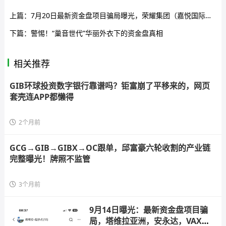
上篇：
7月20日最新资金盘项目骗局曝光，荣耀集团（嘉悦国际），链商圈，Aidav2，云天国际，AiFeex（艾菲克斯）随时可能卷钱跑路！
下篇：
警惕！“巢音世代”华丽外衣下的资金盘真相
相关推荐
GIB环球投资数字银行靠谱吗？钜富崩了平移来的，网页
套壳连APP都懒得
2个月前
GCG→GIB→GIBX→OC跟单，邱富豪六轮收割的产业链
完整曝光！牌照不监管
3个月前
9月14日曝光：最新资金盘项目骗
局，塔维拉亚洲，安永达，VAX（V