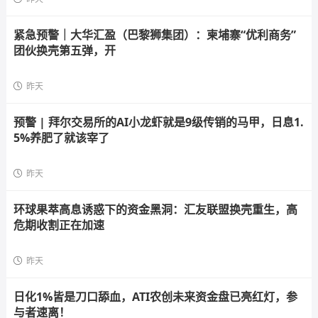
紧急预警｜大华汇盈（巴黎狮集团）：柬埔寨“优利商务”
团伙换壳第五弹，开
昨天
预警 | 拜尔交易所的AI小龙虾就是9级传销的马甲，日息1.
5%养肥了就该宰了
昨天
环球果萃高息诱惑下的资金黑洞：汇友联盟换壳重生，高
危期收割正在加速
昨天
日化1%皆是刀口舔血，ATI农创未来资金盘已亮红灯，参
与者速离！