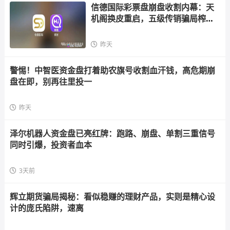
信德国际彩票盘崩盘收割内幕：天
机阁换皮重启，五级传销骗局榨干
散户，立即
昨天
警惕！中智医资金盘打着助农旗号收割血汗钱，高危期崩
盘在即，别再往里投一
昨天
泽尔机器人资金盘已亮红牌：跑路、崩盘、单割三重信号
同时引爆，投资者血本
3天前
辉立期货骗局揭秘：看似稳赚的理财产品，实则是精心设
计的庞氏陷阱，速离