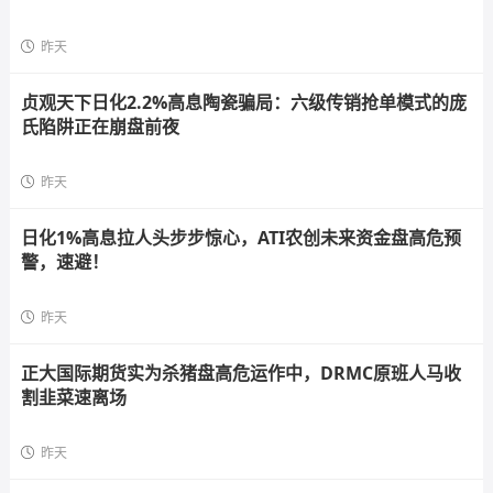
昨天
贞观天下日化2.2%高息陶瓷骗局：六级传销抢单模式的庞
氏陷阱正在崩盘前夜
昨天
日化1%高息拉人头步步惊心，ATI农创未来资金盘高危预
警，速避！
昨天
正大国际期货实为杀猪盘高危运作中，DRMC原班人马收
割韭菜速离场
昨天