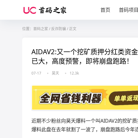
首页
首码项
位置：
首码之家
/
反诈防骗
/
正文
AIDAV2:又一个挖矿质押分红类
已大，高度预警，即将崩盘跑路！
07-17
昊天
12.3k
近期不少粉丝向昊天爆料一个叫AIDAV2的挖
爆料此盘在去年就割了一波了，崩盘跑路后今年