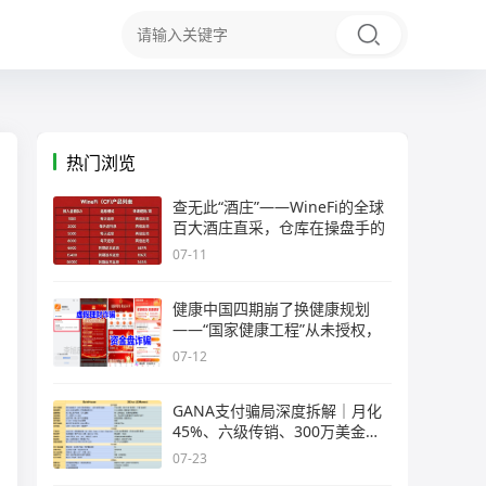
热门浏览
查无此“酒庄”——WineFi的全球
百大酒庄直采，仓库在操盘手的
07-11
健康中国四期崩了换健康规划
——“国家健康工程”从未授权，
07-12
GANA支付骗局深度拆解｜月化
45%、六级传销、300万美金窟
窿，拉菲
07-23