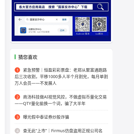
猜您喜欢
紧急预警｜恒盈彩彩票盘：老郑从聚富通跑路
1
后三次收割，平移1000多人半个月割完，每月单割
万人会员——不发展人
商汤科技做AI视觉风控，不做虚拟币量化交易
2
——QTY量化偷换一个词，骗了大半年
曝光假中泰证券炒股诈骗
3
查无此“上市”｜Firmus仿盘盗用正规公司名
4