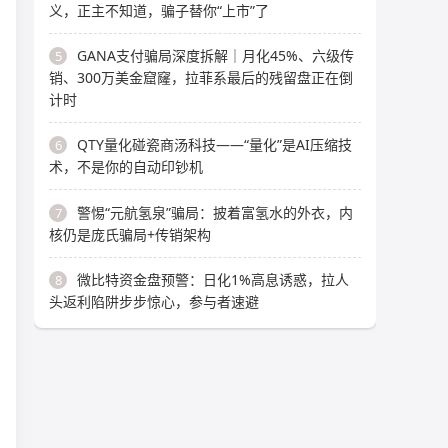
义，正主不知道，骗子替你“上市”了
GANA支付骗局深度拆解｜月化45%、六级传
5
销、300万美金窟窿，拉菲系最后的残留盘正在倒
计时
QTY量化碰瓷商汤科技——“量化”是AI压缩技
6
术，不是你的自动印钞机
警惕“元航氢泉”骗局：披着富氢水的外衣，内
7
核仍是庞氏骗局+传销架构
微比特资金盘预警：日化1%高息诱惑，拉人
8
头返利陷阱步步惊心，参与者速避