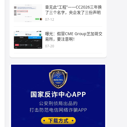
查无此“工程”——CC2026三年换
了三个名字，央企发了三份声明
07-12
曝光：假冒CME Group芝加哥交
易所，要注意啊！
07-20