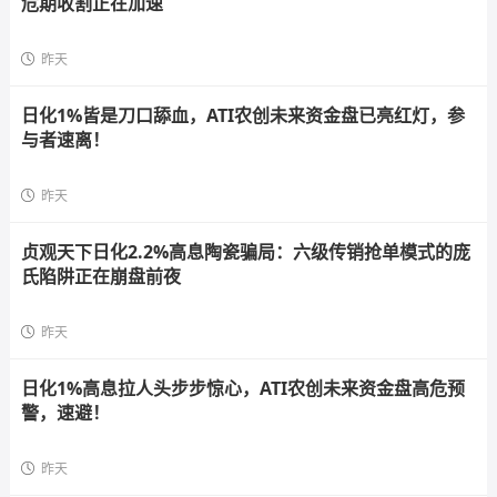
危期收割正在加速
昨天
日化1%皆是刀口舔血，ATI农创未来资金盘已亮红灯，参
与者速离！
昨天
贞观天下日化2.2%高息陶瓷骗局：六级传销抢单模式的庞
氏陷阱正在崩盘前夜
昨天
日化1%高息拉人头步步惊心，ATI农创未来资金盘高危预
警，速避！
昨天