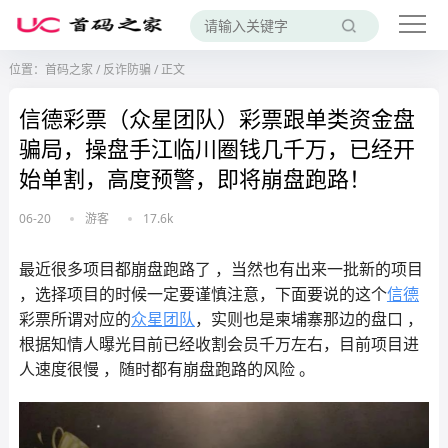
位置：
首码之家
/
反诈防骗
/
正文
信德彩票（众星团队）彩票跟单类资金盘
骗局，操盘手江临川圈钱几千万，已经开
始单割，高度预警，即将崩盘跑路！
06-20
游客
17.6k
最近很多项目都崩盘跑路了 ，当然也有出来一批新的项目
，选择项目的时候一定要谨慎注意，下面要说的这个
信德
彩票所谓对应的
众星团队
，实则也是柬埔寨那边的盘口 ，
根据知情人曝光目前已经收割会员千万左右，目前项目进
人速度很慢 ，随时都有崩盘跑路的风险 。