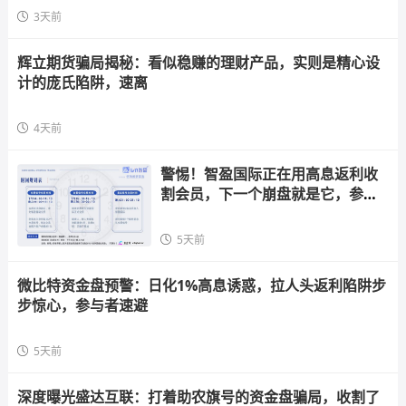
3天前
辉立期货骗局揭秘：看似稳赚的理财产品，实则是精心设
计的庞氏陷阱，速离
4天前
警惕！智盈国际正在用高息返利收
割会员，下一个崩盘就是它，参与
者快跑
5天前
微比特资金盘预警：日化1%高息诱惑，拉人头返利陷阱步
步惊心，参与者速避
5天前
深度曝光盛达互联：打着助农旗号的资金盘骗局，收割了