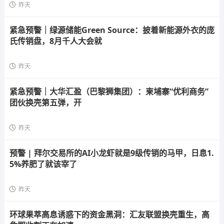
昨天
紧急预警｜绿源储能Green Source：披着新能源外衣的庞
氏传销盘，8月千人大会就
昨天
紧急预警｜大华汇盈（巴黎狮集团）：柬埔寨“优利商务”
团伙换壳第五弹，开
昨天
预警 | 拜尔交易所的AI小龙虾就是9级传销的马甲，日息1.
5%养肥了就该宰了
昨天
环球果萃高息诱惑下的资金黑洞：汇友联盟换壳重生，高