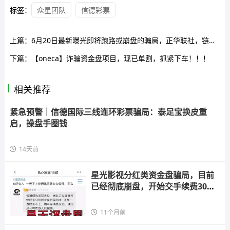
标签：
众星团队
信德彩票
上篇：
6月20日最新曝光即将跑路或崩盘的骗局，正华联社，链商圈，中永国昌，福合优选，S2M短剧传媒，有你参与的吗？
下篇：
【oneca】诈骗资金盘项目，现已单割，抓紧下车！！！
相关推荐
紧急预警｜信德国际三线连环彩票骗局：泰足宝换皮重
启，操盘手圈钱
14天前
星光影视分红类资金盘骗局，目前
已经彻底崩盘，开始交手续费30%
平移
11个月前