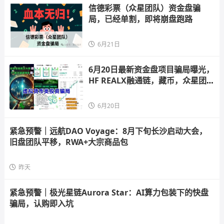
信德彩票（众星团队）资金盘骗
局，已经单割，即将崩盘跑路
6月21日
6月20日最新资金盘项目骗局曝光，
HF REALX融通链，藏币，众星团
队，多莱
6月20日
紧急预警｜远航DAO Voyage：8月下旬长沙启动大会，
旧盘团队平移，RWA+大宗商品包
昨天
紧急预警｜极光星链Aurora Star：AI算力包装下的快盘
骗局，认购即入坑