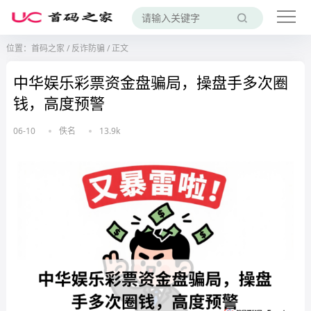
位置：
首码之家
/
反诈防骗
/
正文
中华娱乐彩票资金盘骗局，操盘手多次圈
钱，高度预警
06-10
佚名
13.9k