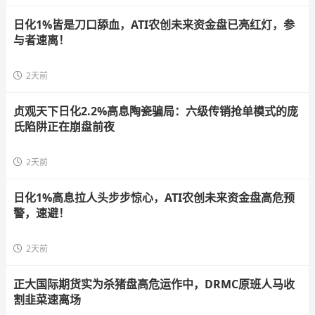
日化1%皆是刀口舔血，ATI农创未来资金盘已亮红灯，参
与者速离！
2天前
贞观天下日化2.2%高息陶瓷骗局：六级传销抢单模式的庞
氏陷阱正在崩盘前夜
2天前
日化1%高息拉人头步步惊心，ATI农创未来资金盘高危预
警，速避！
2天前
正大国际期货实为杀猪盘高危运作中，DRMC原班人马收
割韭菜速离场