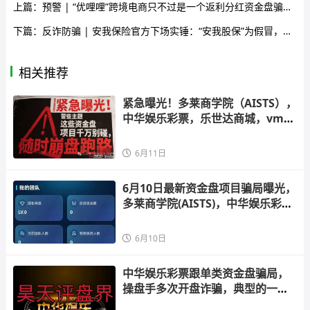
上篇：
预警 | “优哩哩”跨境电商只不过是一个返利分红资金盘骗局，小心被骗。
下篇：
反诈防骗 | 安我保险官方下场实锤：“安我股保”为假冒，公司声明没有“林新天”！
相关推荐
紧急曝光！多莱商学院（AISTS），
中华娱乐彩票，乐世达商城，vms
鼎珮跟
6月11日
6月10日最新资金盘项目骗局曝光，
多莱商学院(AISTS)，中华娱乐彩
票，乐
6月10日
中华娱乐彩票跟单类资金盘骗局，
操盘手多次开盘诈骗，典型的一轮
圈