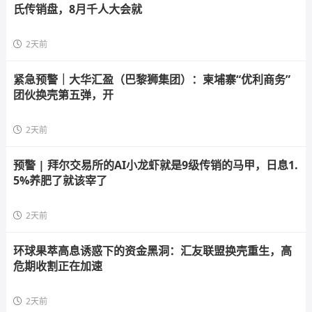
氏传销盘，8月千人大会就
2天前
紧急预警｜大华汇盈（巴黎狮集团）：柬埔寨“优利商务”
团伙换壳第五弹，开
2天前
预警 | 拜尔交易所的AI小龙虾就是9级传销的马甲，日息1.
5%养肥了就该宰了
2天前
环球果萃高息诱惑下的资金黑洞：汇友联盟换壳重生，高
危期收割正在加速
2天前