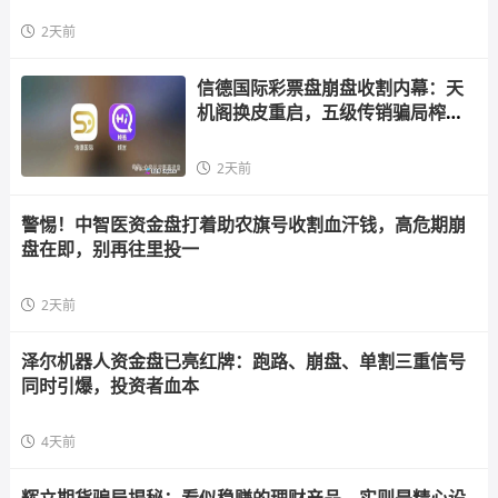
2天前
信德国际彩票盘崩盘收割内幕：天
机阁换皮重启，五级传销骗局榨干
散户，立即
2天前
警惕！中智医资金盘打着助农旗号收割血汗钱，高危期崩
盘在即，别再往里投一
2天前
泽尔机器人资金盘已亮红牌：跑路、崩盘、单割三重信号
同时引爆，投资者血本
4天前
辉立期货骗局揭秘：看似稳赚的理财产品，实则是精心设