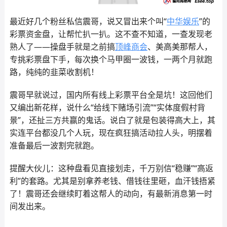
最近好几个粉丝私信震哥，说又冒出来个叫“
中华娱乐
”的
彩票资金盘，让帮忙扒一扒。这不查不知道，一查发现老
熟人了——操盘手就是之前搞
顶峰商会
、美高美那帮人，
专挑彩票盘下手，每次换个马甲圈一波钱，一两个月就跑
路，纯纯的韭菜收割机！
震哥早就说过，国内所有线上彩票平台全是坑！这回他们
又编出新花样，说什么“给线下赌场引流”“实体度假村背
景”，还扯三方共赢的鬼话。说白了就是包装得高大上，其
实连平台都没几个人玩，现在疯狂搞活动拉人头，明摆着
准备最后一波割完就跑。
提醒大伙儿：这种盘看见直接划走，千万别信“稳赚”“高返
利”的套路。尤其是别拿养老钱、借钱往里砸，血汗钱捂紧
了！震哥还会继续盯着这帮人的动向，有最新消息第一时
间发出来。