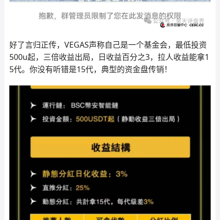
好了言归正传，VEGAS声称自己是一个基金会，最低投资
500u起，三倍收益出局，日收益百分之3，拉人收益能拿1
5代。你没有听错是15代，典型的资金盘传销！