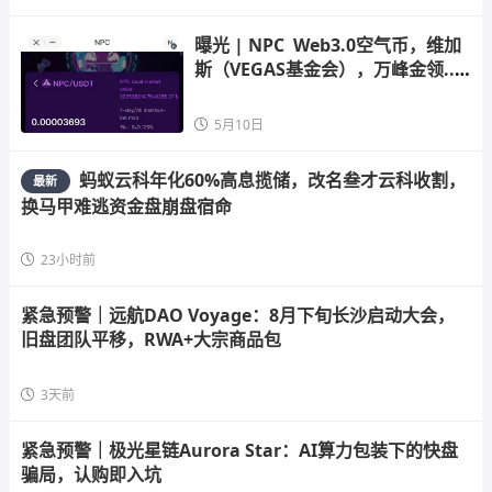
曝光 | NPC  Web3.0空气币，维加
斯（VEGAS基金会），万峰金领...
都是资金盘
5月10日
蚂蚁云科年化60%高息揽储，改名叁才云科收割，
最新
换马甲难逃资金盘崩盘宿命
23小时前
紧急预警｜远航DAO Voyage：8月下旬长沙启动大会，
旧盘团队平移，RWA+大宗商品包
3天前
紧急预警｜极光星链Aurora Star：AI算力包装下的快盘
骗局，认购即入坑