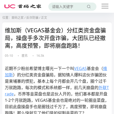
位置：
首码之家
/
反诈防骗
/
正文
维加斯（VEGAS基金会）分红类资金盘骗
局，操盘手多次开盘诈骗，大团队已经撤
离，高度预警，即将崩盘跑路！
05-10
匿名
16.5k
近期不少粉丝希望博主曝光一下一个叫
VEGAS
基金会（
维
加斯
）的分红类资金盘骗局，据知情人爆料这伙诈骗团伙
是柬埔寨的惯犯，基本上每个月都会开几个盘，圈个过千
万就跑路，每次的模式和系统都一样，前几天崩盘的
外联T
rade
，币界等韭菜盘也是这伙人开的，他们基本都是开盘
1-2个月就跑路，VEGAS基金会也是绝对的一轮圈韭菜盘，
目前此盘操盘手也是圈钱过千万了，高度预警，即将崩盘
跑路！那么快就忘了他们是如何割韭菜的了？