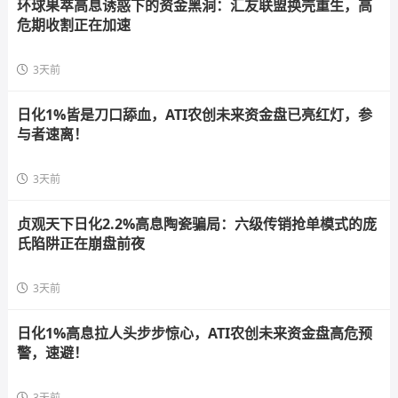
环球果萃高息诱惑下的资金黑洞：汇友联盟换壳重生，高
危期收割正在加速
3天前
日化1%皆是刀口舔血，ATI农创未来资金盘已亮红灯，参
与者速离！
3天前
贞观天下日化2.2%高息陶瓷骗局：六级传销抢单模式的庞
氏陷阱正在崩盘前夜
3天前
日化1%高息拉人头步步惊心，ATI农创未来资金盘高危预
警，速避！
3天前