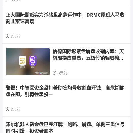
正大国际期货实为杀猪盘高危运作中，DRMC原班人马收
割韭菜速离场
3天前
信德国际彩票盘崩盘收割内幕：天
机阁换皮重启，五级传销骗局榨干
散户，立即
3天前
警惕！中智医资金盘打着助农旗号收割血汗钱，高危期崩
盘在即，别再往里投一
3天前
泽尔机器人资金盘已亮红牌：跑路、崩盘、单割三重信号
同时引爆，投资者血本