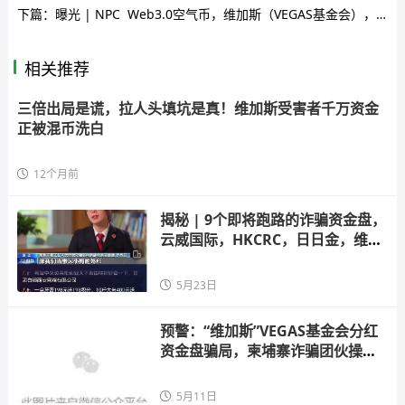
下篇：
曝光 | NPC Web3.0空气币，维加斯（VEGAS基金会），万峰金领...都是资金盘项目骗局，随时可能卷钱跑路！
相关推荐
三倍出局是谎，拉人头填坑是真！维加斯受害者千万资金
正被混币洗白
12个月前
揭秘 | 9个即将跑路的诈骗资金盘，
云威国际，HKCRC，日日金，维加
斯，
5月23日
预警：“维加斯”VEGAS基金会分红
资金盘骗局，柬埔寨诈骗团伙操
盘，高
5月11日