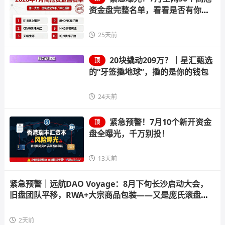
资金盘完整名单，看看是否有你正
在参与的
25天前
20块撬动209万？｜星汇甄选
顶
的“牙签撬地球”，撬的是你的钱包
24天前
紧急预警！7月10个新开资金
顶
盘全曝光，千万别投！
13天前
紧急预警｜远航DAO Voyage：8月下旬长沙启动大会，
旧盘团队平移，RWA+大宗商品包装——又是庞氏滚盘的
老剧本
2天前