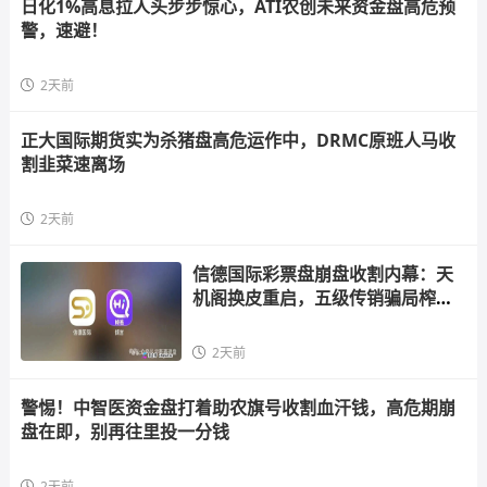
日化1%高息拉人头步步惊心，ATI农创未来资金盘高危预
警，速避！
2天前
正大国际期货实为杀猪盘高危运作中，DRMC原班人马收
割韭菜速离场
2天前
信德国际彩票盘崩盘收割内幕：天
机阁换皮重启，五级传销骗局榨干
散户，立即停手止损
2天前
警惕！中智医资金盘打着助农旗号收割血汗钱，高危期崩
盘在即，别再往里投一分钱
2天前