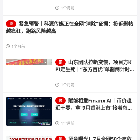
1个月前
紧急预警｜科源传媒正在全网“清除”证据：投诉删帖
顶
越疯狂，跑路风险越高
1个月前
山东团队拉新变慢，项目方K
顶
PI定生死｜“东方百优”单割倒计时
进入最后10天
1个月前
赋能相爱Finanx Al｜币价趋
顶
近于零，拿“9月香港上市”接着忽悠
——你信吗？
1个月前
紧急曝光！7月全网50个高危
顶