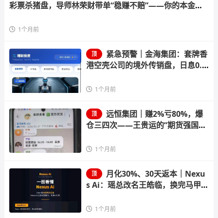
彩票杀猪盘，导师林荣财带单“稳赚不赔”——你的本金正
在给“流量增长”的谎言填坑
1个月前
紧急预警｜金海集团：套牌香
顶
港空壳公司的境外传销盘，日息0.3
8%的庞氏骗局正在崩盘倒计时
1个月前
远恒集团｜赚2%亏80%，爆
顶
仓三四次——王贵运的“期货强国
梦”，就是后台改几个数字的事
1个月前
月化30%、30天返本｜Nexu
顶
s Ai：瑶总改名王皓临，换完马甲就
收割
1个月前