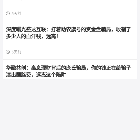
5天前
深度曝光盛达互联：打着助农旗号的资金盘骗局，收割了
多少人的血汗钱，远离！
5天前
华融共创：高息理财背后的庞氏骗局，你的钱正在给骗子
凑出国路费，远离这个陷阱
5天前
海天智医资金盘预警：日化1%高息诱惑，拉人头返利陷阱
步步惊心，参与者速避
5天前