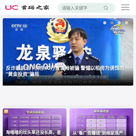
反诈最前沿丨房东60万黄金险被骗 警惕以租房为诱饵的
“黄金投资”骗局
淘嘻嘻的坟头草还没长高，星
从“看广告赚钱”到倾家荡产｜