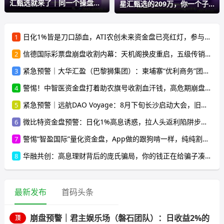
汇甄选就来了｜同一个操盘
星汇甄选的209万，你一个子
手，同
儿都
日化1%皆是刀口舔血，ATI农创未来资金盘已亮红灯，参与者速离！
1
信德国际彩票盘崩盘收割内幕：天机阁换皮重启，五级传销骗局榨干散户，立即停手止损
2
紧急预警｜大华汇盈（巴黎狮集团）：柬埔寨“优利商务”团伙换壳第五弹，开盘一月单割50人，辉立期货、华融共创怎么崩的它就怎么崩
3
警惕！中智医资金盘打着助农旗号收割血汗钱，高危期崩盘在即，别再往里投一分钱
4
紧急预警｜远航DAO Voyage：8月下旬长沙启动大会，旧盘团队平移，RWA+大宗商品包装——又是庞氏滚盘的老剧本
5
微比特资金盘预警：日化1%高息诱惑，拉人头返利陷阱步步惊心，参与者速避
6
警惕“智盈国际”量化资金盘，App做的跟狗啃一样，纯纯割韭菜！
7
华融共创：高息理财背后的庞氏骗局，你的钱正在给骗子凑出国路费，远离这个陷阱
8
最新发布
首码头条
崩盘预警｜君主娱乐场（磐石团队）：日收益2%的
顶