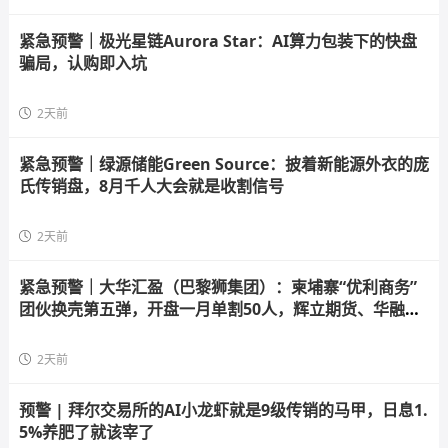
紧急预警｜极光星链Aurora Star：AI算力包装下的快盘
骗局，认购即入坑
2天前
紧急预警｜绿源储能Green Source：披着新能源外衣的庞
氏传销盘，8月千人大会就是收割信号
2天前
紧急预警｜大华汇盈（巴黎狮集团）：柬埔寨“优利商务”
团伙换壳第五弹，开盘一月单割50人，辉立期货、华融共
创怎么崩的它就怎么崩
2天前
预警 | 拜尔交易所的AI小龙虾就是9级传销的马甲，日息1.
5%养肥了就该宰了