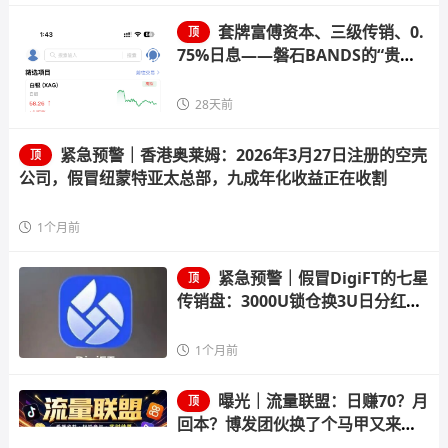
套牌富傅资本、三级传销、0.
顶
75%日息——磐石BANDS的“贵金
属交易”，收割倒计时已启动
28天前
紧急预警｜香港奥莱姆：2026年3月27日注册的空壳
顶
公司，假冒纽蒙特亚太总部，九成年化收益正在收割
1个月前
紧急预警｜假冒DigiFT的七星
顶
传销盘：3000U锁仓换3U日分红，
顶级七星要押41.8万U
1个月前
曝光｜流量联盟：日赚70？月
顶
回本？博发团伙换了个马甲又来割
韭菜了