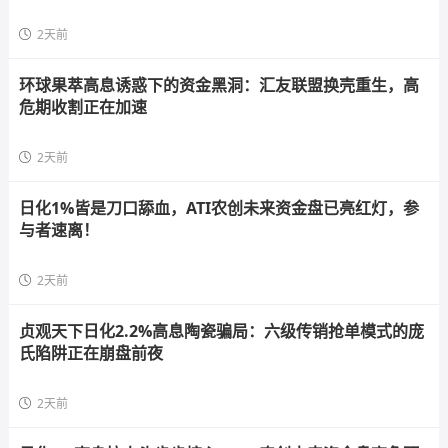
2天前
环球果萃高息诱惑下的资金黑洞：汇友联盟换壳重生，高
危期收割正在加速
2天前
日化1%皆是刀口舔血，ATI农创未来资金盘已亮红灯，参
与者速离！
2天前
贞观天下日化2.2%高息陶瓷骗局：六级传销抢单模式的庞
氏陷阱正在崩盘前夜
2天前